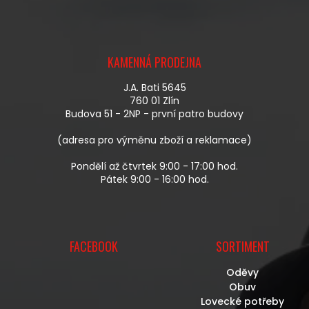
Á
D
A
Z
C
Á
Í
KAMENNÁ PRODEJNA
P
P
A
R
J.A. Bati 5645
T
V
760 01 Zlín
Í
K
Budova 51 - 2NP - první patro budovy
Y
V
(adresa pro výměnu zboží a reklamace)
Ý
P
Pondělí až čtvrtek 9:00 - 17:00 hod.
I
Pátek 9:00 - 16:00 hod.
S
U
FACEBOOK
SORTIMENT
Oděvy
Obuv
Lovecké potřeby