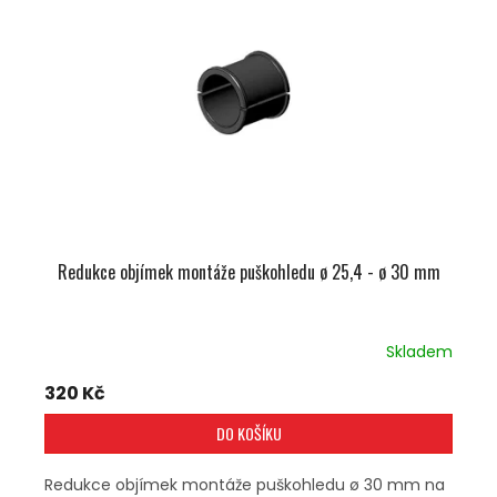
U
S
K
P
T
R
Ů
O
D
U
K
T
Ů
Redukce objímek montáže puškohledu ø 25,4 - ø 30 mm
Skladem
320 Kč
DO KOŠÍKU
Redukce objímek montáže puškohledu ø 30 mm na