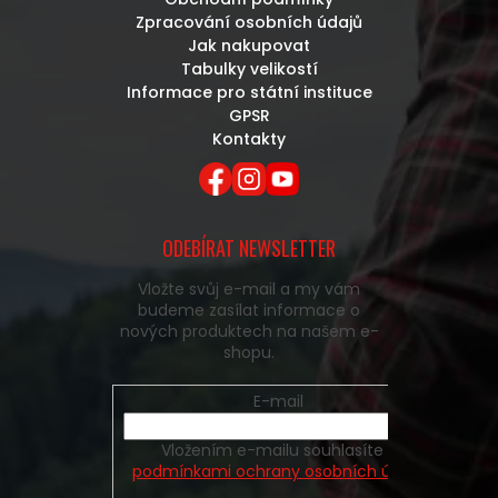
Zpracování osobních údajů
Jak nakupovat
Tabulky velikostí
Informace pro státní instituce
GPSR
Kontakty
ODEBÍRAT NEWSLETTER
Vložte svůj e-mail a my vám
budeme zasílat informace o
nových produktech na našem e-
shopu.
E-mail
Vložením e-mailu souhlasíte s
podmínkami ochrany osobních údajů