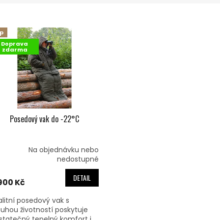
ip
Doprava
zdarma
Posedový vak do -22°C
Na objednávku nebo
nedostupné
DETAIL
900 Kč
alitní posedový vak s
ouhou životností poskytuje
statečný tepelný komfort i