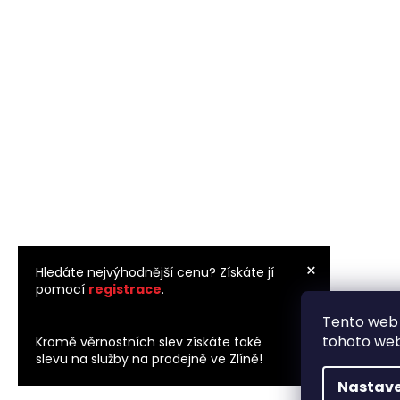
×
Hledáte nejvýhodnější cenu? Získáte jí
pomocí
registrace
.
Tento web 
×
tohoto webu
Kromě věrnostních slev získáte také
slevu na služby na prodejně ve Zlíně!
Nastave