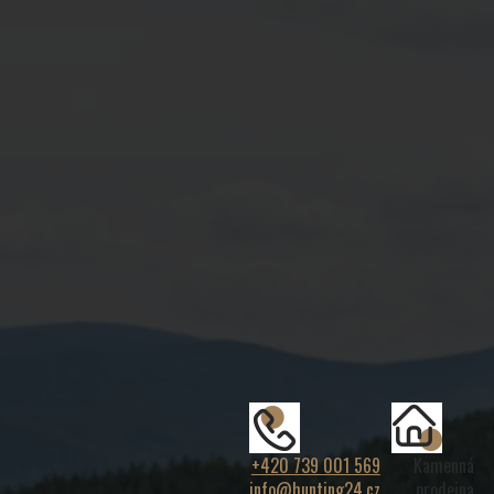
+420 739 001 569
Kamenná
info@hunting24.cz
prodejna