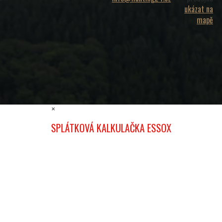
ukázat na
mapě
×
SPLÁTKOVÁ KALKULAČKA ESSOX