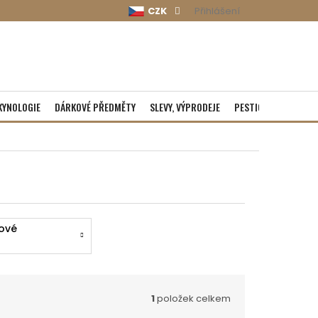
CZK
Přihlášení
KYNOLOGIE
DÁRKOVÉ PŘEDMĚTY
SLEVY, VÝPRODEJE
PESTICIDY
ROZBA
ové
även
1
položek celkem