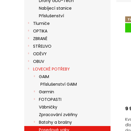
Drony GDU-Tech
E
N
Nabíjecí stanice
V
N
E
Ý
Í
Příslušenství
L
T
P
P
Tlumiče
I
R
OPTIKA
S
O
ZBRANĚ
P
D
STŘELIVO
R
U
ODĚVY
O
K
D
T
OBUV
U
Ů
LOVECKÉ POTŘEBY
K
GAIM
T
Příslušenství GAIM
Ů
Garmin
FOTOPASTI
Vábničky
9 
Zpracování zvěřiny
Kv
Batohy a brašny
dl
Posedové vaky
do