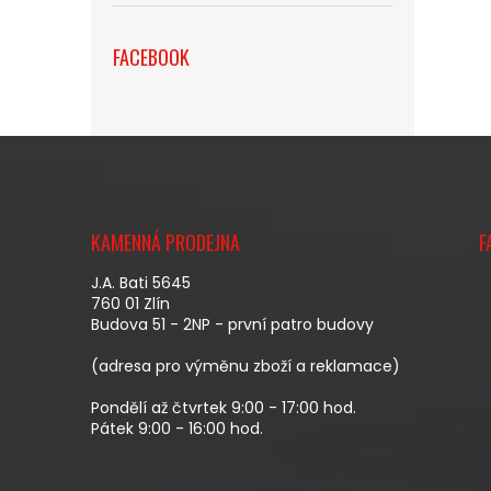
FACEBOOK
Z
Á
KAMENNÁ PRODEJNA
F
P
A
J.A. Bati 5645
T
760 01 Zlín
Budova 51 - 2NP - první patro budovy
Í
(adresa pro výměnu zboží a reklamace)
Pondělí až čtvrtek 9:00 - 17:00 hod.
Pátek 9:00 - 16:00 hod.