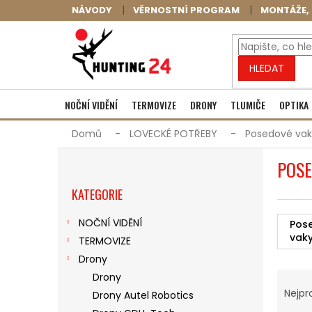
Přejít
NÁVODY
VĚRNOSTNÍ PROGRAM
MONTÁŽE, 
na
obsah
HLEDAT
NOČNÍ VIDĚNÍ
TERMOVIZE
DRONY
TLUMIČE
OPTIKA
Domů
LOVECKÉ POTŘEBY
Posedové vak
P
POSE
O
Přeskočit
S
KATEGORIE
kategorie
T
R
NOČNÍ VIDĚNÍ
Pos
A
vaky
TERMOVIZE
N
N
Drony
Ř
Í
Drony
A
P
Nejpr
Drony Autel Robotics
Z
A