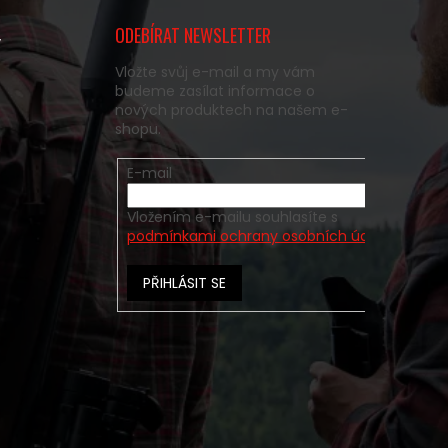
ODEBÍRAT NEWSLETTER
y
Vložte svůj e-mail a my vám
budeme zasílat informace o
nových produktech na našem e-
shopu.
E-mail
Vložením e-mailu souhlasíte s
podmínkami ochrany osobních údajů
PŘIHLÁSIT SE