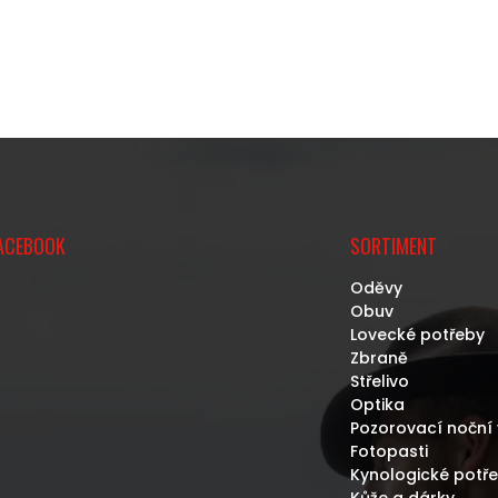
ACEBOOK
SORTIMENT
Oděvy
Obuv
Lovecké potřeby
Zbraně
Střelivo
Optika
Pozorovací noční 
Fotopasti
Kynologické potř
Kůže a dárky