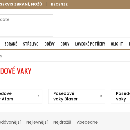
SERVIS ZBRANÍ, NOŽŮ
RECENZE
NÁKUPNÍ
Prázdný košík
ZBRANĚ
STŘELIVO
ODĚVY
OBUV
LOVECKÉ POTŘEBY
OLIGHT
KOŠÍK
y
DOVÉ VAKY
edové
Posedové
Posed
 Afars
vaky Blaser
vaky
Fjällr
odávanější
Nejlevnější
Nejdražší
Abecedně