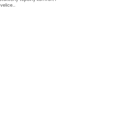
 velice...
O
V
L
Á
D
A
C
Í
P
R
V
K
Y
V
Ý
P
I
S
U