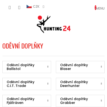
Přejít
NÁKUP
na
CZK
obsah
KOŠÍK
ODĚVNÍ DOPLŇKY
Oděvní doplňky
Oděvní doplňky
Ballistol
Blaser
Oděvní doplňky
Oděvní doplňky
C.I.T. Trade
Deerhunter
Oděvní doplňky
Oděvní doplňky
Fjällräven
Grabber