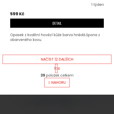
1 týden
599 Kč
DETAIL
Opasek z kvalitní hovězí kůže barva hnědá.Spona z
obarveného kovu.
NAČÍST 12 DALŠÍCH
S
1
4
T
O
R
39
položek celkem
V
Á
L
NAHORU
N
Á
K
O
D
V
A
Á
C
N
Í
Í
P
Z