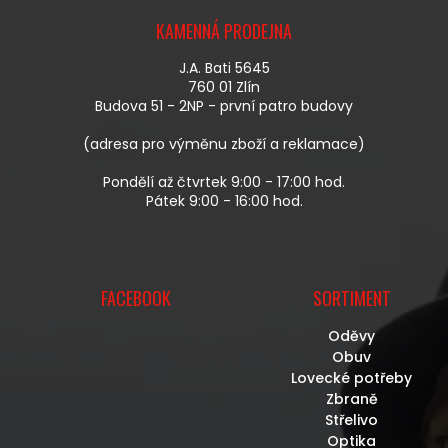
R
Á
V
KAMENNÁ PRODEJNA
P
K
A
Y
J.A. Bati 5645
T
V
760 01 Zlín
Í
Ý
Budova 51 - 2NP - první patro budovy
P
I
(adresa pro výměnu zboží a reklamace)
S
U
Pondělí až čtvrtek 9:00 - 17:00 hod.
Pátek 9:00 - 16:00 hod.
FACEBOOK
SORTIMENT
Oděvy
Obuv
Lovecké potřeby
Zbraně
Střelivo
Optika