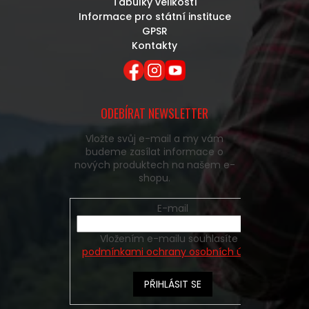
Tabulky velikostí
Informace pro státní instituce
GPSR
Kontakty
ODEBÍRAT NEWSLETTER
Vložte svůj e-mail a my vám
budeme zasílat informace o
nových produktech na našem e-
shopu.
E-mail
Vložením e-mailu souhlasíte s
podmínkami ochrany osobních údajů
PŘIHLÁSIT SE