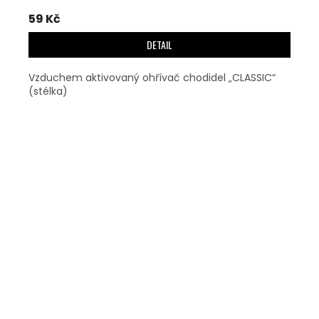
59 Kč
DETAIL
Vzduchem aktivovaný ohřívač chodidel „CLASSIC“
(stélka)