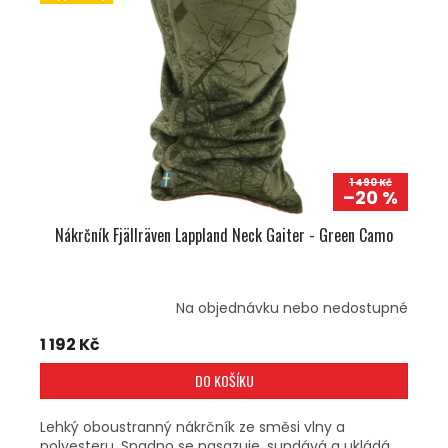
1 490 Kč
–20 %
Nákrčník Fjällräven Lappland Neck Gaiter - Green Camo
Na objednávku nebo nedostupné
1 192 Kč
DO KOŠÍKU
Lehký oboustranný nákrčník ze směsi vlny a
polyesteru. Snadno se nasazuje, sundává a ukládá.