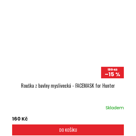
189 Kč
–15 %
Rouška z bavlny myslivecká - FACEMASK for Hunter
Skladem
160 Kč
DO KOŠÍKU