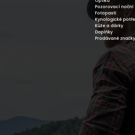
Optika
S
Pozorovací noční 
U
Fotopasti
Kynologické potř
Kůže a dárky
Doplňky
Prodávané značk