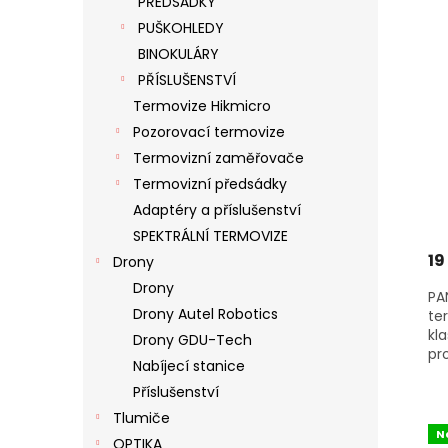
PŘEDSÁDKY
S
O
N
PUŠKOHLEDY
P
D
E
R
U
BINOKULÁRY
L
O
K
PŘÍSLUŠENSTVÍ
D
T
Termovize Hikmicro
U
Ů
Pozorovací termovize
K
Termovizní zaměřovače
T
Ů
Termovizní předsádky
Adaptéry a příslušenství
SPEKTRÁLNÍ TERMOVIZE
19
Drony
Drony
PA
Drony Autel Robotics
te
kl
Drony GDU-Tech
pro
Nabíjecí stanice
Příslušenství
Tlumiče
N
OPTIKA