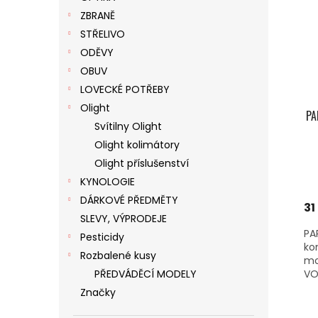
ZBRANĚ
STŘELIVO
ODĚVY
OBUV
LOVECKÉ POTŘEBY
Olight
PA
Svítilny Olight
Olight kolimátory
Olight příslušenství
KYNOLOGIE
DÁRKOVÉ PŘEDMĚTY
31
SLEVY, VÝPRODEJE
PA
Pesticidy
ko
Rozbalené kusy
mo
PŘEDVÁDĚCÍ MODELY
VO
Značky