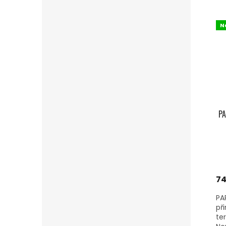
N
PA
74
PA
při
te