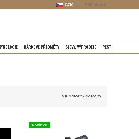
CZK
Přihlášení
KYNOLOGIE
DÁRKOVÉ PŘEDMĚTY
SLEVY, VÝPRODEJE
PESTICIDY
ROZBA
24
položek celkem
Novinka