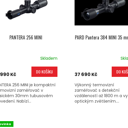
PANTERA 256 MINI
PARD Pantera 384 MINI 35 m
Skladem
Skl
DO KOŠÍKU
DO KOŠ
 990 Kč
37 690 Kč
NTERA 256 MINI je kompaktní
Výkonný termovizní
rmovizní zaměřovač v
zaměřovač s detekční
asickém 30mm tubusovém
vzdáleností až 1800 m a v
vedení. Nabízí...
optickým zvětšením....
ovinka