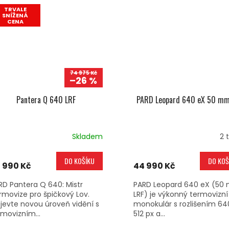
TRVALE
SNÍŽENÁ
CENA
74 975 Kč
–26 %
Pantera Q 640 LRF
PARD Leopard 640 eX 50 mm
Skladem
2 
DO KOŠÍKU
DO KOŠ
 990 Kč
44 990 Kč
RD Pantera Q 640: Mistr
PARD Leopard 640 eX (50
rmovize pro špičkový Lov.
LRF) je výkonný termovizní
jevte novou úroveň vidění s
monokulár s rozlišením 64
rmovizním...
512 px a...