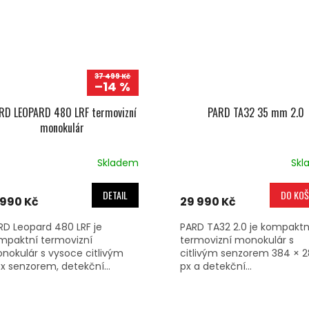
37 499 Kč
–14 %
RD LEOPARD 480 LRF termovizní
PARD TA32 35 mm 2.0
monokulár
Skladem
Skl
DETAIL
DO KOŠ
 990 Kč
29 990 Kč
RD Leopard 480 LRF je
PARD TA32 2.0 je kompaktn
mpaktní termovizní
termovizní monokulár s
nokulár s vysoce citlivým
citlivým senzorem 384 × 
x senzorem, detekční...
px a detekční...