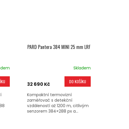
PARD Pantera 384 MINI 25 mm LRF
adem
Skladem
ÍKU
DO KOŠÍKU
32 690 Kč
í
Kompaktní termovizní
zaměřovač s detekční
288
vzdáleností až 1200 m, citlivým
senzorem 384×288 px a...