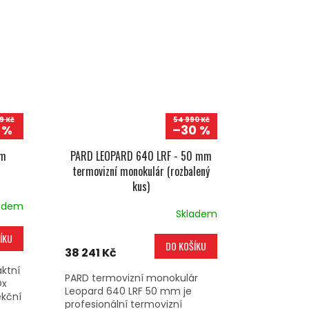
9 Kč
54 990 Kč
 %
–30 %
mm
PARD LEOPARD 640 LRF - 50 mm
termovizní monokulár (rozbalený
kus)
adem
Skladem
ÍKU
DO KOŠÍKU
38 241 Kč
ktní
PARD termovizní monokulár
Ox
Leopard 640 LRF 50 mm je
ekční
profesionální termovizní