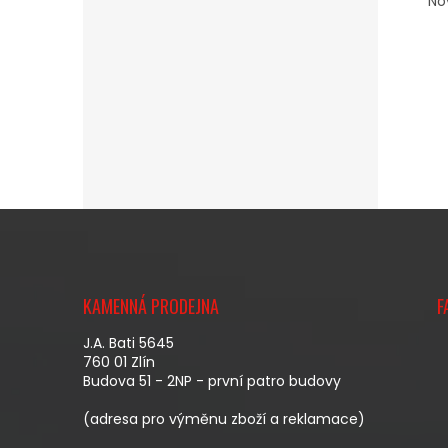
No
Z
Á
KAMENNÁ PRODEJNA
F
P
A
J.A. Bati 5645
T
760 01 Zlín
Budova 51 - 2NP - první patro budovy
Í
(adresa pro výměnu zboží a reklamace)