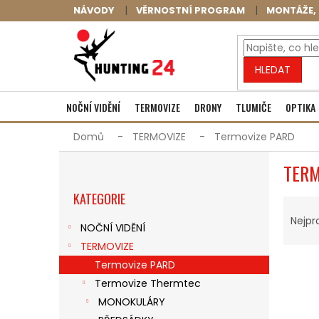
Přejít
NÁVODY
VĚRNOSTNÍ PROGRAM
MONTÁŽE, 
na
obsah
HLEDAT
NOČNÍ VIDĚNÍ
TERMOVIZE
DRONY
TLUMIČE
OPTIKA
Domů
TERMOVIZE
Termovize PARD
P
TERM
O
Přeskočit
S
KATEGORIE
kategorie
Ř
T
A
R
Nejpr
NOČNÍ VIDĚNÍ
Z
A
TERMOVIZE
E
N
V
N
N
Termovize PARD
Ý
Í
Í
Termovize Thermtec
P
P
P
MONOKULÁRY
I
R
A