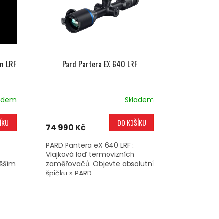
m LRF
Pard Pantera EX 640 LRF
adem
Skladem
ÍKU
DO KOŠÍKU
74 990 Kč
PARD Pantera eX 640 LRF :
Vlajková loď termovizních
yšším
zaměřovačů. Objevte absolutní
špičku s PARD...