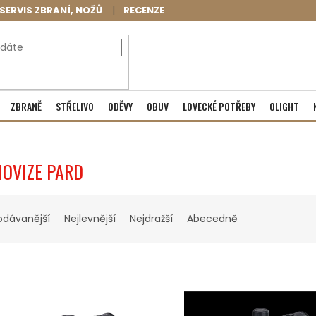
SERVIS ZBRANÍ, NOŽŮ
RECENZE
NÁKUPNÍ
Prázdný košík
ZBRANĚ
STŘELIVO
ODĚVY
OBUV
LOVECKÉ POTŘEBY
OLIGHT
KOŠÍK
OVIZE PARD
odávanější
Nejlevnější
Nejdražší
Abecedně