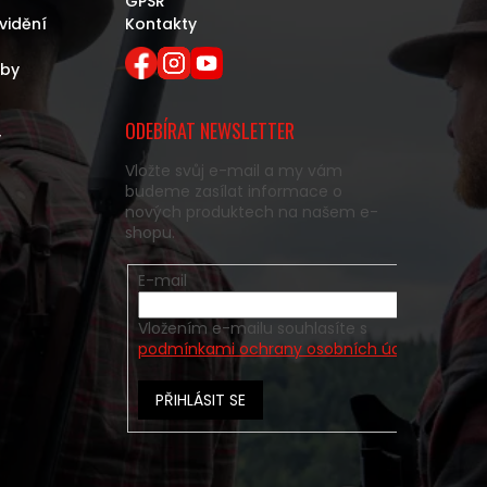
GPSR
vidění
Kontakty
eby
ODEBÍRAT NEWSLETTER
y
Vložte svůj e-mail a my vám
budeme zasílat informace o
nových produktech na našem e-
shopu.
E-mail
Vložením e-mailu souhlasíte s
podmínkami ochrany osobních údajů
PŘIHLÁSIT SE