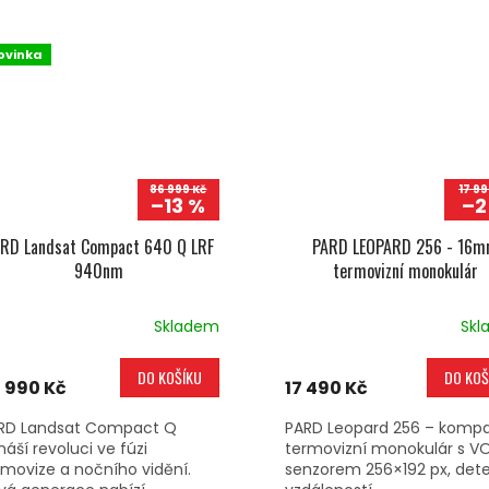
ovinka
86 999 Kč
17 99
–13 %
–2
RD Landsat Compact 640 Q LRF
PARD LEOPARD 256 - 16
940nm
termovizní monokulár
Skladem
Skl
DO KOŠÍKU
DO KOŠ
 990 Kč
17 490 Kč
RD Landsat Compact Q
PARD Leopard 256 – kompa
náší revoluci ve fúzi
termovizní monokulár s V
rmovize a nočního vidění.
senzorem 256×192 px, det