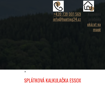
+420 739 001 569
Kamenná
info@hunting24.cz
prodejna
ukázat na
mapě
×
SPLÁTKOVÁ KALKULAČKA ESSOX