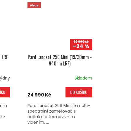
Akce
32 990 Kč
–24 %
 LRF
Pard Landsat 256 Mini (19/30mm -
940nm LRF)
týdny
Skladem
ÍKU
DO KOŠÍKU
24 990 Kč
 mm
Pard Landsat 256 Mini je multi-
spectralní zaměřovač s
0 ×
nočním a termovizním
viděním. ...