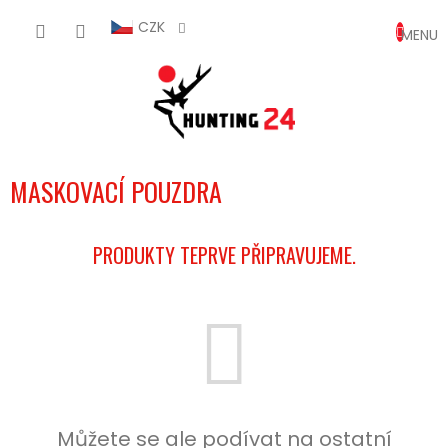
Přejít
NÁKUP
na
CZK
obsah
KOŠÍK
MASKOVACÍ POUZDRA
PRODUKTY TEPRVE PŘIPRAVUJEME.
Můžete se ale podívat na ostatní