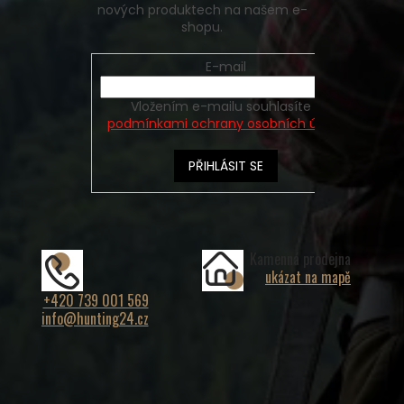
nových produktech na našem e-
shopu.
E-mail
Vložením e-mailu souhlasíte s
podmínkami ochrany osobních údajů
PŘIHLÁSIT SE
Kamenná prodejna
ukázat na mapě
+420 739 001 569
info@hunting24.cz