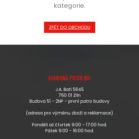
kategorie.
ZPĚT DO OBCHODU
Z
Á
KAMENNÁ PRODEJNA
P
A
J.A. Bati 5645
T
760 01 Zlín
Í
Budova 51 - 2NP - první patro budovy
(adresa pro výměnu zboží a reklamace)
Pondělí až čtvrtek 9:00 - 17:00 hod.
Pátek 9:00 - 16:00 hod.