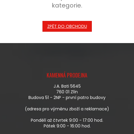
kategorie.
ZPĚT DO OBCHODU
Z
Á
KAMENNÁ PRODEJNA
P
A
J.A. Bati 5645
T
760 01 Zlín
Í
Budova 51 - 2NP - první patro budovy
(adresa pro výměnu zboží a reklamace)
Pondělí až čtvrtek 9:00 - 17:00 hod.
Pátek 9:00 - 16:00 hod.