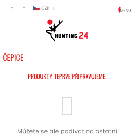
Přejít
NÁKUP
na
CZK
obsah
KOŠÍK
ČEPICE
PRODUKTY TEPRVE PŘIPRAVUJEME.
Můžete se ale podívat na ostatní