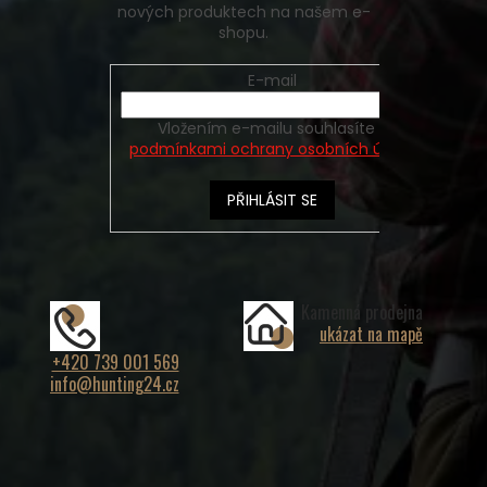
nových produktech na našem e-
shopu.
E-mail
Vložením e-mailu souhlasíte s
podmínkami ochrany osobních údajů
PŘIHLÁSIT SE
Kamenná prodejna
ukázat na mapě
+420 739 001 569
info@hunting24.cz