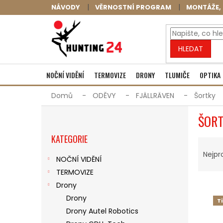
Přejít
NÁVODY
VĚRNOSTNÍ PROGRAM
MONTÁŽE, 
na
obsah
HLEDAT
NOČNÍ VIDĚNÍ
TERMOVIZE
DRONY
TLUMIČE
OPTIKA
Domů
ODĚVY
FJÄLLRÄVEN
Šortky
P
ŠOR
O
Přeskočit
S
KATEGORIE
kategorie
Ř
T
A
R
Nejpr
NOČNÍ VIDĚNÍ
Z
A
TERMOVIZE
E
N
V
N
N
Drony
Ý
Í
Í
Drony
T
P
P
P
Drony Autel Robotics
I
R
A