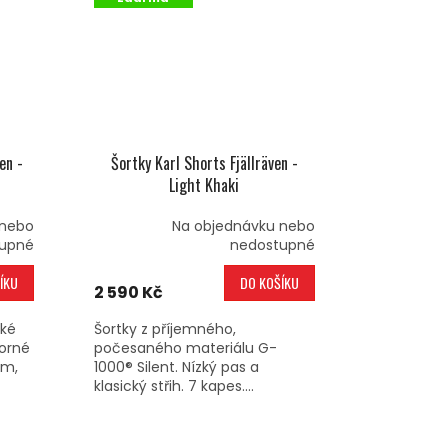
en -
Šortky Karl Shorts Fjällräven -
Light Khaki
 nebo
Na objednávku nebo
upné
nedostupné
ÍKU
DO KOŠÍKU
2 590 Kč
ské
Šortky z příjemného,
torné
počesaného materiálu G-
em,
1000® Silent. Nízký pas a
klasický střih. 7 kapes....