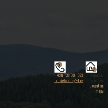
+420 739 001 569
Kamenná
info@hunting24.cz
prodejna
ukázat na
mapě