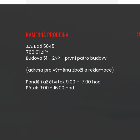
Z
Á
KAMENNÁ PRODEJNA
F
P
A
J.A. Bati 5645
T
760 01 Zlín
Budova 51 - 2NP - první patro budovy
Í
(adresa pro výměnu zboží a reklamace)
Pondělí až čtvrtek 9:00 - 17:00 hod.
Pátek 9:00 - 16:00 hod.