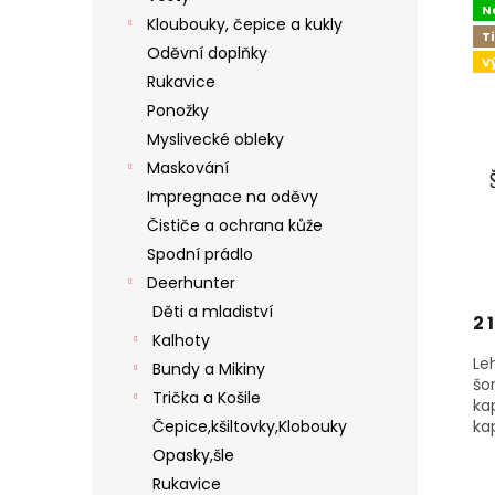
N
Kloubouky, čepice a kukly
T
Oděvní doplňky
V
Rukavice
Ponožky
Myslivecké obleky
Maskování
Impregnace na oděvy
Čističe a ochrana kůže
Spodní prádlo
Deerhunter
Děti a mladiství
2 
Kalhoty
Le
Bundy a Mikiny
šo
Trička a Košile
ka
Čepice,kšiltovky,Klobouky
kap
Opasky,šle
Rukavice