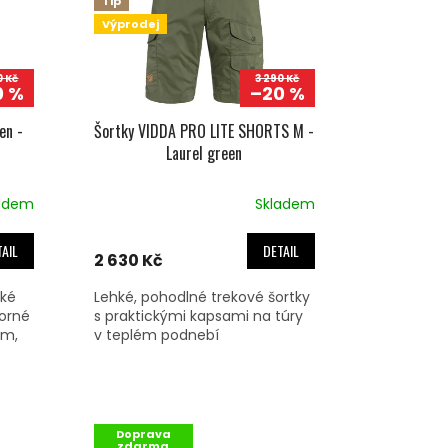
Tip
Výprodej
0 Kč
3 290 Kč
0 %
–20 %
en -
Šortky VIDDA PRO LITE SHORTS M -
Laurel green
adem
Skladem
AIL
DETAIL
2 630 Kč
ské
Lehké, pohodlné trekové šortky
torné
s praktickými kapsami na túry
em,
v teplém podnebí
Doprava
zdarma