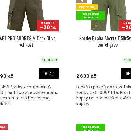
Tip
Výprodej
Doprava
zdarma
2 490 Kč
3 29
–20 %
–2
ARL PRO SHORTS M Dark Olive
Šortky Ruaha Shorts Fjällräv
velikost
Laurel green
Skladem
Skl
DETAIL
DET
990 Kč
2 630 Kč
olné šortky z materiálu G-
Lehké a pevné cestovatel
00 Silent Eco z recyklovaného
šortky z G-1000® Lite. Pros
lyesteru a bio bavlny mají
kapsy na nohavicích s vík
kční...
kapsy...
kce
Doprava
zdarma