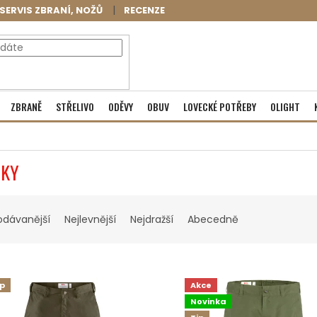
SERVIS ZBRANÍ, NOŽŮ
RECENZE
NÁKUPNÍ
Prázdný košík
ZBRANĚ
STŘELIVO
ODĚVY
OBUV
LOVECKÉ POTŘEBY
OLIGHT
KOŠÍK
TKY
odávanější
Nejlevnější
Nejdražší
Abecedně
ip
Akce
Novinka