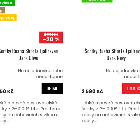
ovinka
ip
ýprodej
2 690 Kč
–20 %
Šortky Ruaha Shorts Fjällräven
Šortky Ruaha Shorts Fjällräv
Dark Olive
Dark Navy
Na objednávku nebo
Na objednávku
nedostupné
nedost
DETAIL
DO KOŠ
150 Kč
2 590 Kč
hké a pevné cestovatelské
Lehké a pevné cestovatel
rtky z G-1000® Lite. Prostorné
šortky z G-1000® Lite. Pros
psy na nohavicích s víkem,
kapsy na nohavicích s vík
sy...
kapsy...