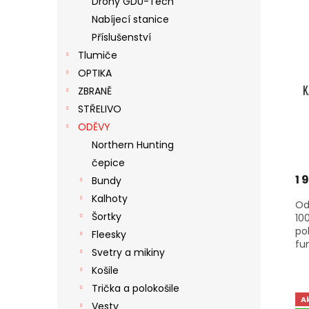
Drony GDU-Tech
S
O
N
Nabíjecí stanice
P
D
E
R
U
Příslušenství
L
O
K
Tlumiče
D
T
OPTIKA
U
Ů
K
ZBRANĚ
K
STŘELIVO
T
Ů
ODĚVY
Northern Hunting
čepice
1 
Bundy
Kalhoty
Od
Šortky
10
po
Fleesky
fun
Svetry a mikiny
Košile
Trička a polokošile
A
Vesty