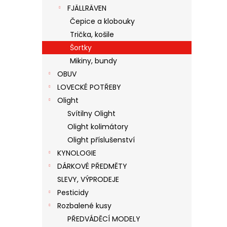
FJÄLLRÄVEN
Čepice a klobouky
Trička, košile
Šortky
Mikiny, bundy
OBUV
LOVECKÉ POTŘEBY
Olight
Svítilny Olight
Olight kolimátory
Olight příslušenství
KYNOLOGIE
DÁRKOVÉ PŘEDMĚTY
SLEVY, VÝPRODEJE
Pesticidy
Rozbalené kusy
PŘEDVÁDĚCÍ MODELY