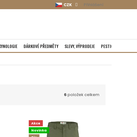
CZK
Přihlášení
KYNOLOGIE
DÁRKOVÉ PŘEDMĚTY
SLEVY, VÝPRODEJE
PESTICIDY
ROZBA
6
položek celkem
Akce
Novinka