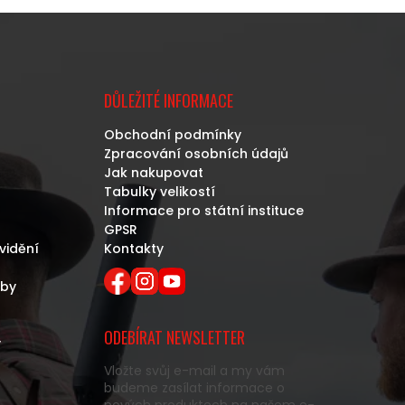
DŮLEŽITÉ INFORMACE
Obchodní podmínky
Zpracování osobních údajů
Jak nakupovat
Tabulky velikostí
Informace pro státní instituce
GPSR
vidění
Kontakty
eby
ODEBÍRAT NEWSLETTER
y
Vložte svůj e-mail a my vám
budeme zasílat informace o
nových produktech na našem e-