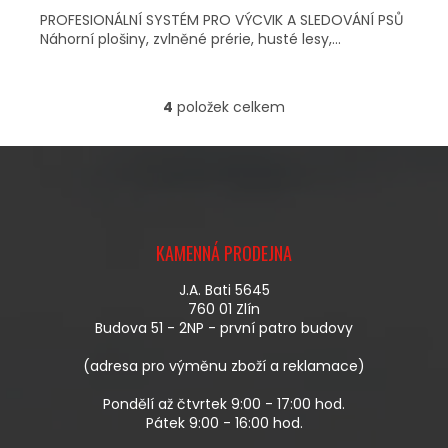
PROFESIONÁLNÍ SYSTÉM PRO VÝCVIK A SLEDOVÁNÍ PSŮ
Náhorní plošiny, zvlněné prérie, husté lesy,...
4
položek celkem
O
V
L
Á
D
A
Z
C
Á
Í
KAMENNÁ PRODEJNA
P
P
A
R
J.A. Bati 5645
T
V
760 01 Zlín
Í
K
Budova 51 - 2NP - první patro budovy
Y
V
(adresa pro výměnu zboží a reklamace)
Ý
P
Pondělí až čtvrtek 9:00 - 17:00 hod.
I
Pátek 9:00 - 16:00 hod.
S