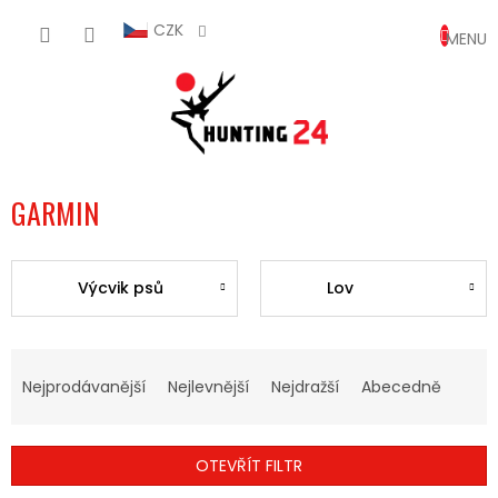
Přejít
NÁKUP
na
CZK
obsah
KOŠÍK
GARMIN
Výcvik psů
Lov
Ř
A
Nejprodávanější
Nejlevnější
Nejdražší
Abecedně
Z
E
N
OTEVŘÍT FILTR
Í