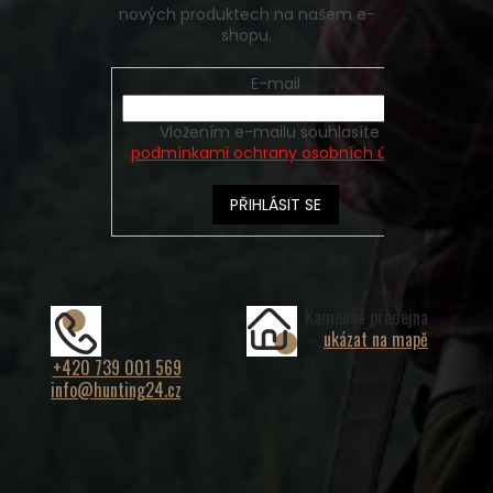
nových produktech na našem e-
shopu.
E-mail
Vložením e-mailu souhlasíte s
podmínkami ochrany osobních údajů
PŘIHLÁSIT SE
Kamenná prodejna
ukázat na mapě
+420 739 001 569
info@hunting24.cz