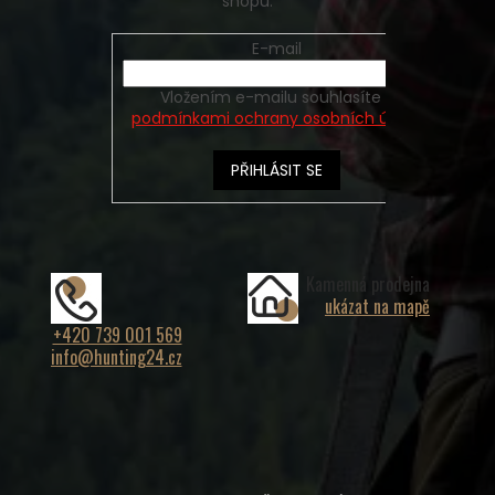
shopu.
E-mail
Vložením e-mailu souhlasíte s
podmínkami ochrany osobních údajů
PŘIHLÁSIT SE
Kamenná prodejna
ukázat na mapě
+420 739 001 569
info@hunting24.cz