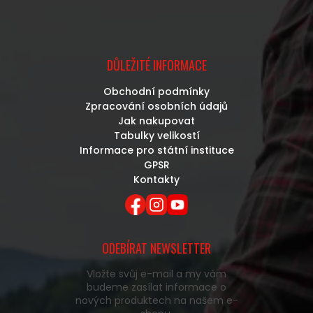
DŮLEŽITÉ INFORMACE
Obchodní podmínky
Zpracování osobních údajů
Jak nakupovat
Tabulky velikostí
Informace pro státní instituce
GPSR
Kontakty
ODEBÍRAT NEWSLETTER
Vložte svůj e-mail a my vám
budeme zasílat informace o
nových produktech na našem e-