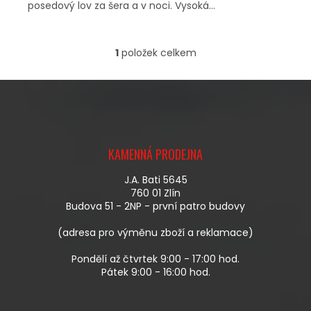
posedový lov za šera a v noci. Vysoká...
1
položek celkem
O
V
L
Á
D
A
Z
C
Á
Í
KAMENNÁ PRODEJNA
P
P
A
R
J.A. Bati 5645
T
V
760 01 Zlín
Í
K
Budova 51 - 2NP - první patro budovy
Y
V
(adresa pro výměnu zboží a reklamace)
Ý
P
Pondělí až čtvrtek 9:00 - 17:00 hod.
I
Pátek 9:00 - 16:00 hod.
S
U