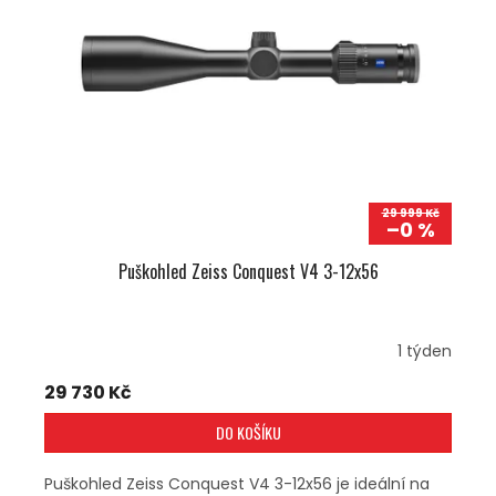
U
S
K
P
T
R
Ů
O
D
U
K
T
Ů
29 999 Kč
–0 %
Puškohled Zeiss Conquest V4 3-12x56
1 týden
29 730 Kč
DO KOŠÍKU
Puškohled Zeiss Conquest V4 3-12x56 je ideální na