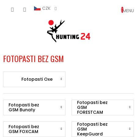
Přejít
NÁKUP
na
CZK
obsah
KOŠÍK
FOTOPASTI BEZ GSM
Fotopasti Oxe
Fotopasti bez
Fotopasti bez
GSM
GSM Bunaty
FORESTCAM
Fotopasti bez
Fotopasti bez
GSM
GSM FOXCAM
KeepGuard