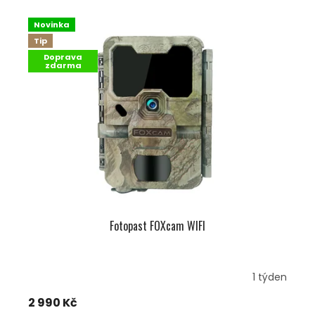
Novinka
Tip
Doprava
zdarma
Fotopast FOXcam WIFI
1 týden
2 990 Kč