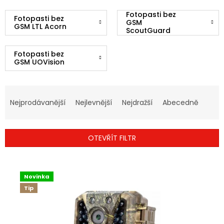
Fotopasti bez
Fotopasti bez
GSM
GSM LTL Acorn
ScoutGuard
Fotopasti bez
GSM UOVision
Ř
A
Nejprodávanější
Nejlevnější
Nejdražší
Abecedně
Z
E
N
OTEVŘÍT FILTR
Í
P
V
R
Ý
O
Novinka
P
D
Tip
I
U
S
K
P
T