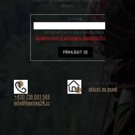
shopu.
E-mail
Vložením e-mailu souhlasíte s
podmínkami ochrany osobních údajů
PŘIHLÁSIT SE
Kamenná prodejna
ukázat na mapě
+420 739 001 569
info@hunting24.cz