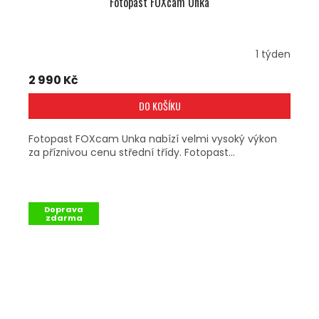
Fotopast FOXcam Unka
1 týden
2 990 Kč
DO KOŠÍKU
Fotopast FOXcam Unka nabízí velmi vysoký výkon
za příznivou cenu střední třídy. Fotopast...
Doprava
zdarma