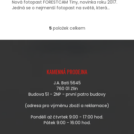
Nová fotopast FORESTCAM Tiny, novinka roku 2017.
Jedná se o nejmenší fotopast na světě, která...
5
položek celkem
O
V
L
Á
D
A
Z
C
Á
Í
KAMENNÁ PRODEJNA
P
P
A
R
J.A. Bati 5645
T
V
760 01 Zlín
Í
K
Budova 51 - 2NP - první patro budovy
Y
V
(adresa pro výměnu zboží a reklamace)
Ý
P
Pondělí až čtvrtek 9:00 - 17:00 hod.
I
Pátek 9:00 - 16:00 hod.
S
U