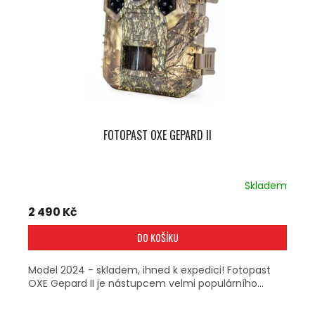
R
Ů
O
D
U
K
T
Ů
FOTOPAST OXE GEPARD II
Skladem
2 490 Kč
DO KOŠÍKU
Model 2024 - skladem, ihned k expedici! Fotopast
OXE Gepard II je nástupcem velmi populárního...