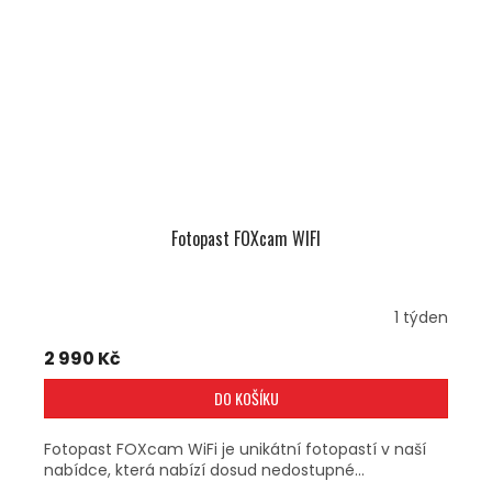
Fotopast FOXcam WIFI
1 týden
2 990 Kč
DO KOŠÍKU
Fotopast FOXcam WiFi je unikátní fotopastí v naší
nabídce, která nabízí dosud nedostupné...