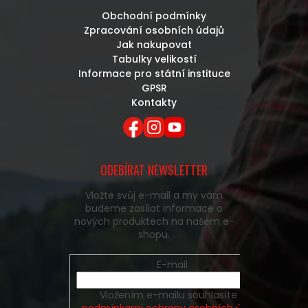
Obchodní podmínky
Zpracování osobních údajů
Jak nakupovat
Tabulky velikostí
Informace pro státní instituce
GPSR
Kontakty
ODEBÍRAT NEWSLETTER
Vložte svůj e-mail a my vám
budeme zasílat informace o
nových produktech na našem e-
shopu.
E-mail
Vložením e-mailu souhlasíte s