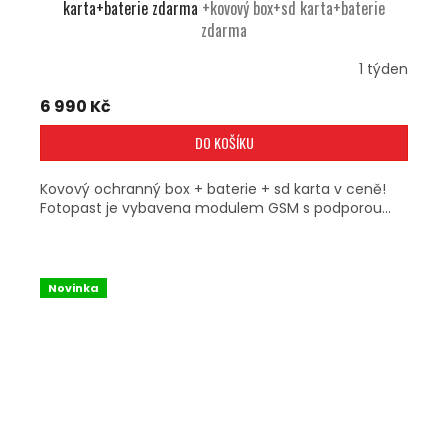
karta+baterie zdarma
+kovový box+sd karta+baterie
zdarma
1 týden
6 990 Kč
DO KOŠÍKU
Kovový ochranný box + baterie + sd karta v ceně!
Fotopast je vybavena modulem GSM s podporou...
Novinka