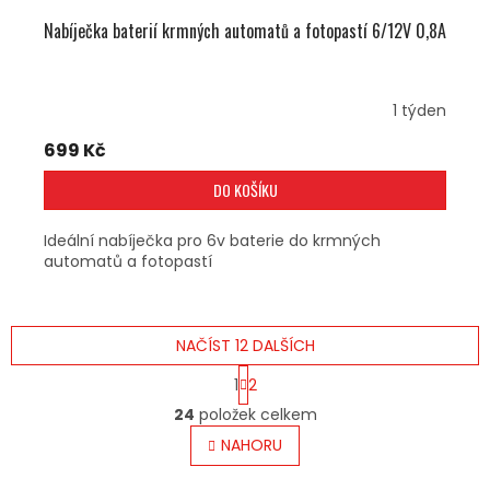
Nabíječka baterií krmných automatů a fotopastí 6/12V 0,8A
1 týden
699 Kč
DO KOŠÍKU
Ideální nabíječka pro 6v baterie do krmných
automatů a fotopastí
NAČÍST 12 DALŠÍCH
S
1
2
T
O
R
24
položek celkem
V
Á
L
NAHORU
N
Á
K
O
D