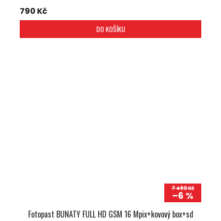
790 Kč
DO KOŠÍKU
7 490 Kč
–6 %
Fotopast BUNATY FULL HD GSM 16 Mpix+kovový box+sd