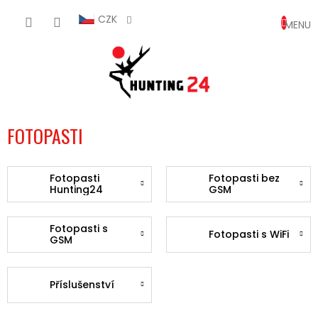
Přejít
NÁKUP
na
CZK
obsah
KOŠÍK
FOTOPASTI
Fotopasti
Fotopasti bez
Hunting24
GSM
Fotopasti s
Fotopasti s WiFi
GSM
Příslušenství