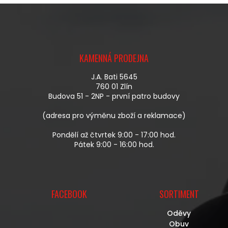
V
A
Á
C
N
Í
Í
P
Z
R
Á
V
KAMENNÁ PRODEJNA
P
K
A
Y
J.A. Bati 5645
T
V
760 01 Zlín
Í
Ý
Budova 51 - 2NP - první patro budovy
P
I
(adresa pro výměnu zboží a reklamace)
S
U
Pondělí až čtvrtek 9:00 - 17:00 hod.
Pátek 9:00 - 16:00 hod.
FACEBOOK
SORTIMENT
Oděvy
Obuv