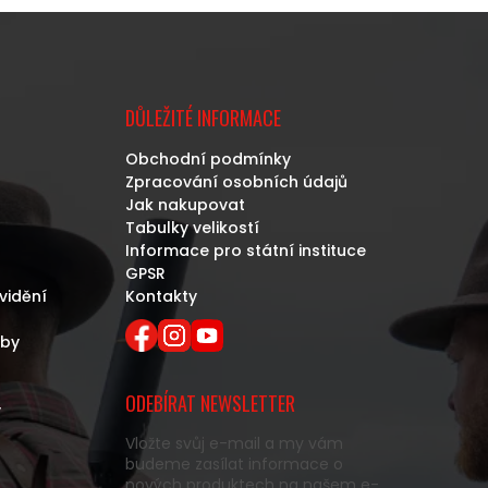
DŮLEŽITÉ INFORMACE
Obchodní podmínky
Zpracování osobních údajů
Jak nakupovat
Tabulky velikostí
Informace pro státní instituce
GPSR
vidění
Kontakty
eby
ODEBÍRAT NEWSLETTER
y
Vložte svůj e-mail a my vám
budeme zasílat informace o
nových produktech na našem e-