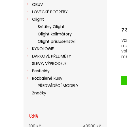
OBUV
LOVECKÉ POTŘEBY
Pr
Olight
ho
pr
Svítilny Olight
7 
je
Olight kolimátory
5,0
Vz
Olight příslušenství
z
me
5
KYNOLOGIE
vá
hv
DÁRKOVÉ PŘEDMĚTY
me
SLEVY, VÝPRODEJE
Pesticidy
Rozbalené kusy
PŘEDVÁDĚCÍ MODELY
Značky
CENA
100
Kč
43900
Kč