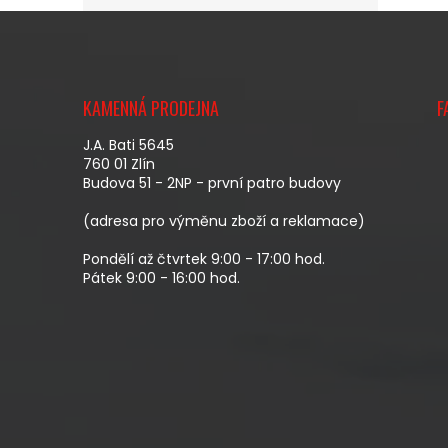
Z
Á
KAMENNÁ PRODEJNA
F
P
A
J.A. Bati 5645
T
760 01 Zlín
Budova 51 - 2NP - první patro budovy
Í
(adresa pro výměnu zboží a reklamace)
Pondělí až čtvrtek 9:00 - 17:00 hod.
Pátek 9:00 - 16:00 hod.