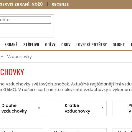
SERVIS ZBRANÍ, NOŽŮ
RECENZE
NÁKUPNÍ
Prázdný košík
ZBRANĚ
STŘELIVO
ODĚVY
OBUV
LOVECKÉ POTŘEBY
OLIGHT
KOŠÍK
Vzduchovky
UCHOVKY
me vzduchovky světových značek. Aktuálně nejžádanějšími vzd
e GAMO. V našem sortimentu naleznete vzduchovky s výkonem 
Dlouhé
Krátké
P
vzduchovky
vzduchovky
V