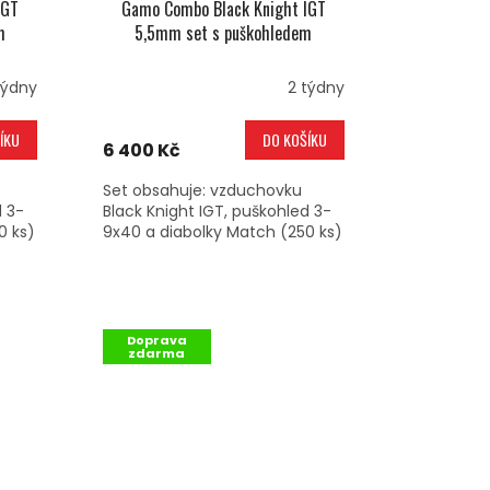
IGT
Gamo Combo Black Knight IGT
m
5,5mm set s puškohledem
týdny
2 týdny
ÍKU
DO KOŠÍKU
6 400 Kč
Set obsahuje: vzduchovku
d 3-
Black Knight IGT, puškohled 3-
0 ks)
9x40 a diabolky Match (250 ks)
Doprava
zdarma