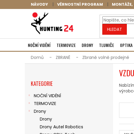
Přejít
NÁVODY
VĚRNOSTNÍ PROGRAM
MONTÁŽE, 
na
obsah
HLEDAT
NOČNÍ VIDĚNÍ
TERMOVIZE
DRONY
TLUMIČE
OPTIKA
Domů
ZBRANĚ
Zbraně volně prodejné
P
VZD
O
Přeskočit
S
KATEGORIE
kategorie
T
Nabízí
výrobc
R
NOČNÍ VIDĚNÍ
A
TERMOVIZE
N
N
Drony
Í
Drony
P
Drony Autel Robotics
A