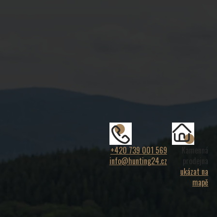
+420 739 001 569
Kamenná
info@hunting24.cz
prodejna
ukázat na
mapě