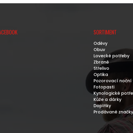
K
D
O
A
V
C
Á
Í
N
P
Í
R
ACEBOOK
SORTIMENT
V
K
Oděvy
Y
Obuv
V
Lovecké potřeby
Ý
Zbraně
P
Střelivo
I
Optika
S
Pozorovací noční 
U
Fotopasti
Kynologické potř
Kůže a dárky
Doplňky
Prodávané značk