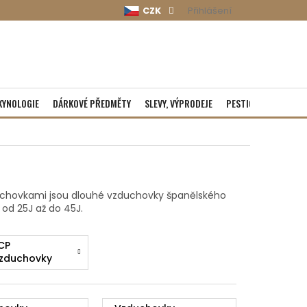
CZK
Přihlášení
KYNOLOGIE
DÁRKOVÉ PŘEDMĚTY
SLEVY, VÝPRODEJE
PESTICIDY
ROZBA
uchovkami jsou dlouhé vzduchovky španělského
od 25J až do 45J.
CP
zduchovky