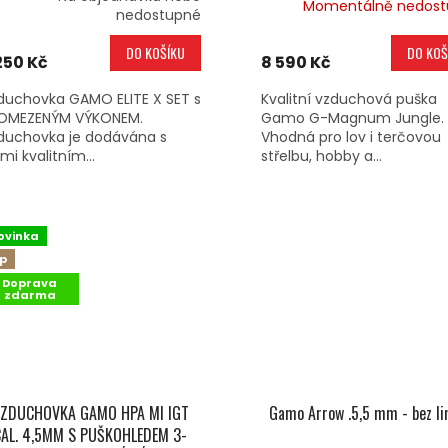
Momentálně nedost
nedostupné
DO KOŠÍKU
DO KOŠ
250 Kč
8 590 Kč
duchovka GAMO ELITE X SET s
Kvalitní vzduchová puška
OMEZENÝM VÝKONEM.
Gamo G-Magnum Jungle.
duchovka je dodávána s
Vhodná pro lov i terčovou
mi kvalitním...
střelbu, hobby a...
ovinka
ip
Doprava
zdarma
ZDUCHOVKA GAMO HPA MI IGT
Gamo Arrow .5,5 mm - bez li
CAL. 4,5MM S PUŠKOHLEDEM 3-