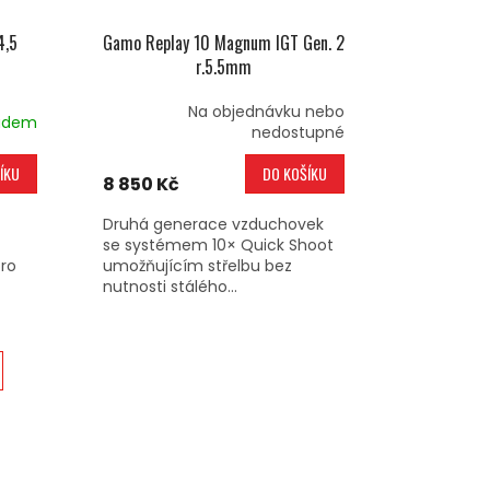
4,5
Gamo Replay 10 Magnum IGT Gen. 2
r.5.5mm
Na objednávku nebo
adem
nedostupné
ÍKU
DO KOŠÍKU
8 850 Kč
Druhá generace vzduchovek
se systémem 10× Quick Shoot
pro
umožňujícím střelbu bez
nutnosti stálého...