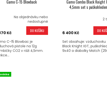
Gamo C-15 Blowback
Gamo Combo Black Knight 
4,5mm set s puškohlede
Na objednávku nebo
2 
nedostupné
DO KOŠÍKU
DO KOŠ
870 Kč
6 400 Kč
mo C-15 Blowbac je
Set obsahuje: vzduchovku
duchová pistole na 12g
Black Knight IGT, puškohle
mbičky CO2 v ráži 4,5mm.
9x40 a diabolky Match (25
kce...
ovinka