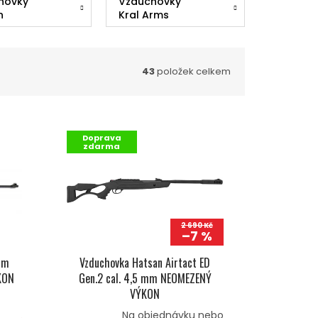
hovky
Vzduchovky
n
Kral Arms
43
položek celkem
Doprava
zdarma
2 690 Kč
–7 %
um
Vzduchovka Hatsan Airtact ED
KON
Gen.2 cal. 4,5 mm NEOMEZENÝ
VÝKON
Na objednávku nebo