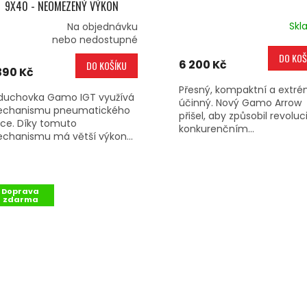
9X40 - NEOMEZENÝ VÝKON
Skl
Na objednávku
ůměrné
nebo nedostupné
dnocení
DO KOŠ
oduktu
6 200 Kč
DO KOŠÍKU
390 Kč
Přesný, kompaktní a extr
duchovka Gamo IGT využívá
účinný. Nový Gamo Arrow
chanismu pneumatického
přišel, aby způsobil revoluc
lce. Díky tomuto
ězdiček.
konkurenčním...
chanismu má větší výkon...
Doprava
zdarma