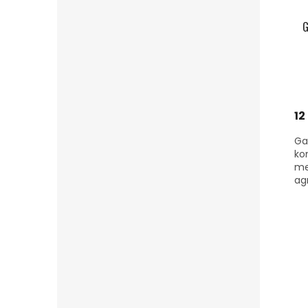
G
12
Ga
ko
me
agr