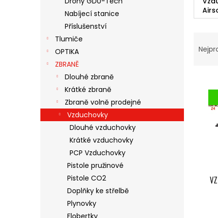
Drony GDU-Tech
Vzd
N
Airs
Nabíjecí stanice
E
Příslušenství
L
Ř
Tlumiče
A
Nejpr
OPTIKA
Z
ZBRANĚ
E
Dlouhé zbraně
V
N
Ý
Í
Krátké zbraně
P
P
Zbraně volně prodejné
I
R
Vzduchovky
S
O
Dlouhé vzduchovky
P
D
Krátké vzduchovky
R
U
O
K
PCP Vzduchovky
D
T
Pistole pružinové
U
Ů
Pistole CO2
VZ
K
Doplňky ke střelbě
T
Plynovky
Ů
Flobertky