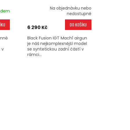
Na objednávku nebo
adem
nedostupné
ÍKU
DO KOŠÍKU
6 290 Kč
émně
Black Fusion IGT Mach1 airgun
je náš nejkomplexnější model
i v
se syntetickou zadní částí v
rámci...