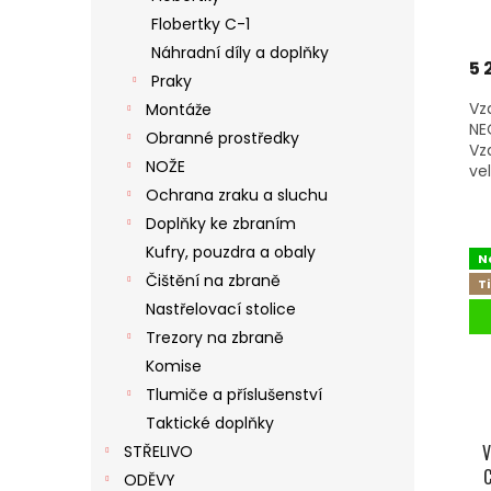
Flobertky C-1
Náhradní díly a doplňky
5 
Praky
Vz
Montáže
NE
Obranné prostředky
Vz
NOŽE
vel
Ochrana zraku a sluchu
Doplňky ke zbraním
Kufry, pouzdra a obaly
N
Čištění na zbraně
T
Nastřelovací stolice
Trezory na zbraně
Komise
Tlumiče a příslušenství
Taktické doplňky
V
STŘELIVO
ODĚVY