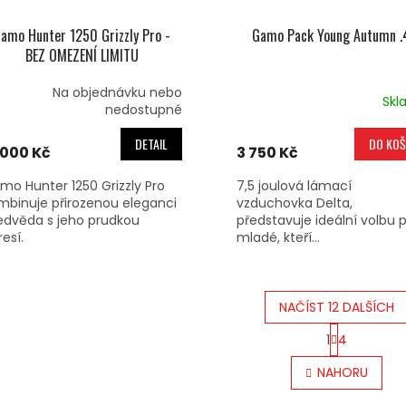
amo Hunter 1250 Grizzly Pro -
Gamo Pack Young Autumn .
BEZ OMEZENÍ LIMITU
Na objednávku nebo
Skl
nedostupné
DETAIL
DO KOŠ
 000 Kč
3 750 Kč
mo Hunter 1250 Grizzly Pro
7,5 joulová lámací
mbinuje přirozenou eleganci
vzduchovka Delta,
dvěda s jeho prudkou
představuje ideální volbu 
esí.
mladé, kteří...
NAČÍST 12 DALŠÍCH
S
1
4
T
O
R
V
NAHORU
Á
L
N
Á