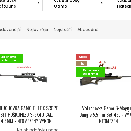
uchovky
Vzduchovky
Vzduc
oftGuns
Gamo
Hatsa
odávanější
Nejlevnější
Nejdražší
Abecedně
Doprava
Akce
zdarma
Tip
Doprava
zdarma
DUCHOVKA GAMO ELITE X SCOPE
Vzduchovka Gamo G-Magn
SET PUŠKOHLED 3-9X40 CAL.
Jungle 5,5mm Set 45J - VÝ
4,5MM - NEOMEZENÝ VÝKON
NEOMEZEN
Na objednávku nebo