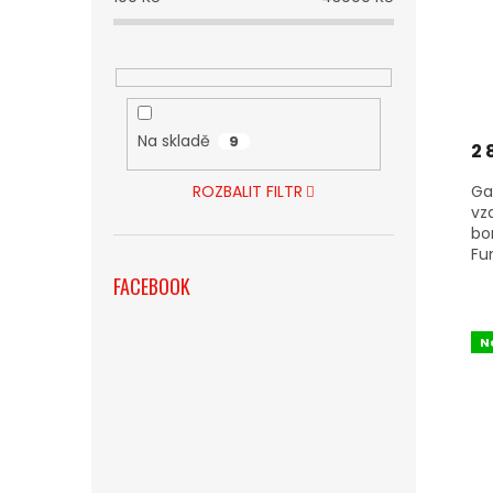
Na skladě
9
2 
Ga
ROZBALIT FILTR
vz
bo
Fun
FACEBOOK
N