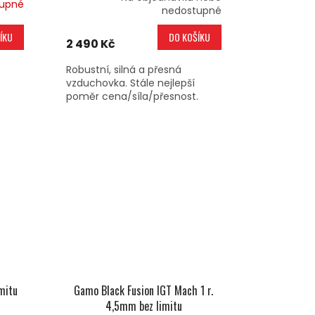
upné
nedostupné
ÍKU
DO KOŠÍKU
2 490 Kč
Robustní, silná a přesná
vzduchovka. Stále nejlepší
poměr cena/síla/přesnost.
mitu
Gamo Black Fusion IGT Mach 1 r.
4,5mm bez limitu