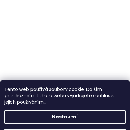
Tento web používá soubory cookie. Dalším
procházením tohoto webu vyjadřujete souhlas s
×
Hledáte nejvýhodnější cenu? Získáte jí
jejich používáním...
pomocí
registrace
.
Nastavení
×
Kromě věrnostních slev získáte také
slevu na služby na prodejně ve Zlíně!