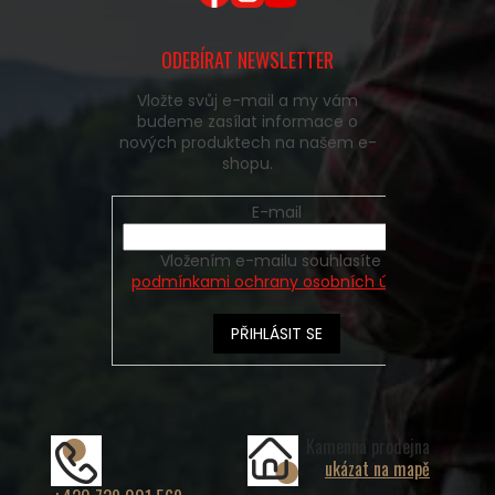
ODEBÍRAT NEWSLETTER
Vložte svůj e-mail a my vám
budeme zasílat informace o
nových produktech na našem e-
shopu.
E-mail
Vložením e-mailu souhlasíte s
podmínkami ochrany osobních údajů
PŘIHLÁSIT SE
Kamenná prodejna
ukázat na mapě