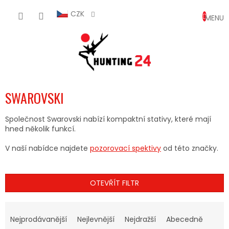
Přejít
NÁKUP
na
CZK
obsah
KOŠÍK
SWAROVSKI
Společnost Swarovski nabízí kompaktní stativy, které mají
hned několik funkcí.
V naší nabídce najdete
pozorovací spektivy
od této značky.
OTEVŘÍT FILTR
Ř
A
Nejprodávanější
Nejlevnější
Nejdražší
Abecedně