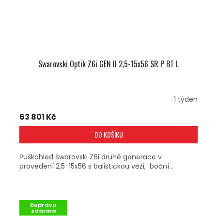
Swarovski Optik Z6i GEN II 2,5-15x56 SR P BT L
1 týden
63 801 Kč
DO KOŠÍKU
Puškohled Swarovski Z6i druhé generace v
provedení 2,5-15x56 s balistickou věží, boční...
Doprava
zdarma