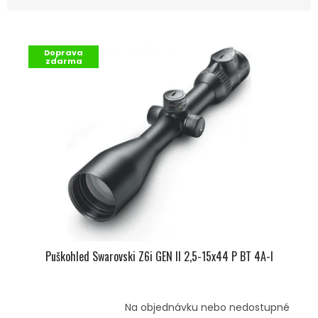
Z
E
V
N
Ý
Í
Doprava
P
P
zdarma
I
R
S
O
P
D
R
U
O
K
D
T
U
Ů
K
T
Ů
Puškohled Swarovski Z6i GEN II 2,5-15x44 P BT 4A-I
Na objednávku nebo nedostupné