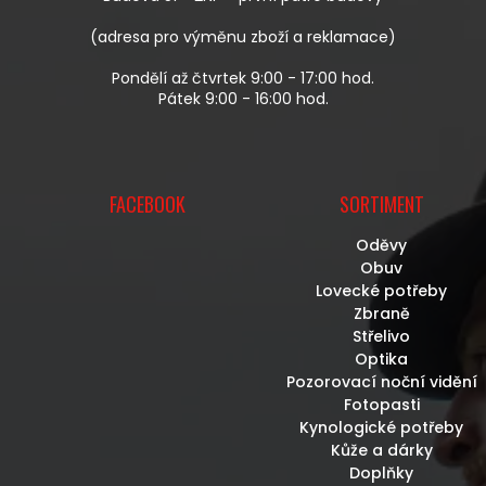
Y
V
(adresa pro výměnu zboží a reklamace)
Ý
P
Pondělí až čtvrtek 9:00 - 17:00 hod.
I
Pátek 9:00 - 16:00 hod.
S
U
FACEBOOK
SORTIMENT
Oděvy
Obuv
Lovecké potřeby
Zbraně
Střelivo
Optika
Pozorovací noční vidění
Fotopasti
Kynologické potřeby
Kůže a dárky
Doplňky