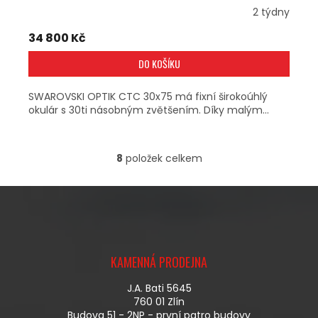
2 týdny
34 800 Kč
DO KOŠÍKU
SWAROVSKI OPTIK CTC 30x75 má fixní širokoúhlý
okulár s 30ti násobným zvětšením. Díky malým...
8
položek celkem
O
V
L
Á
D
A
Z
C
Á
Í
KAMENNÁ PRODEJNA
P
P
A
R
J.A. Bati 5645
T
V
760 01 Zlín
Í
K
Budova 51 - 2NP - první patro budovy