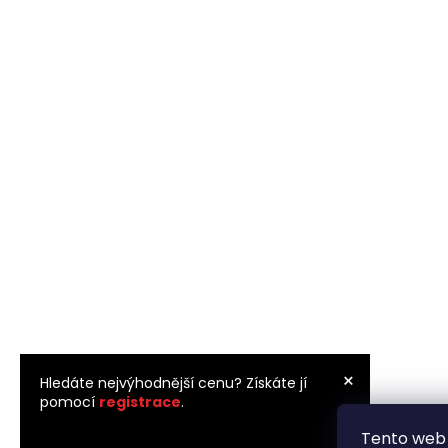
×
Hledáte nejvýhodnější cenu? Získáte jí
pomocí
registrace
.
Tento web 