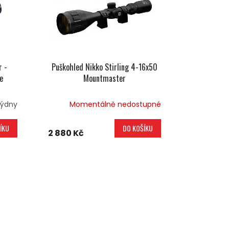
r -
Puškohled Nikko Stirling 4-16x50
e
Mountmaster
týdny
Momentálně nedostupné
ÍKU
DO KOŠÍKU
2 880 Kč