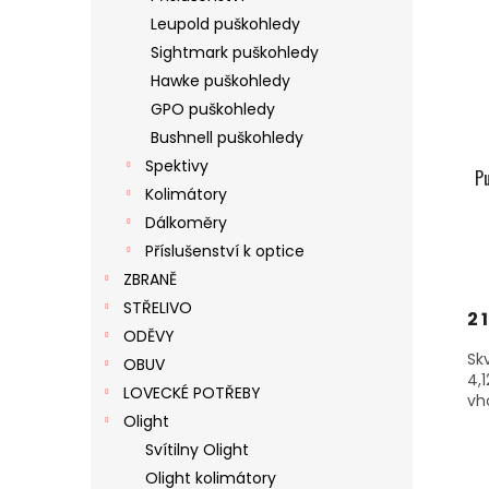
Leupold puškohledy
Sightmark puškohledy
Hawke puškohledy
GPO puškohledy
Bushnell puškohledy
Spektivy
Pu
Kolimátory
Dálkoměry
Příslušenství k optice
ZBRANĚ
STŘELIVO
2 
ODĚVY
Sk
OBUV
4,
LOVECKÉ POTŘEBY
vh
Olight
Svítilny Olight
Olight kolimátory