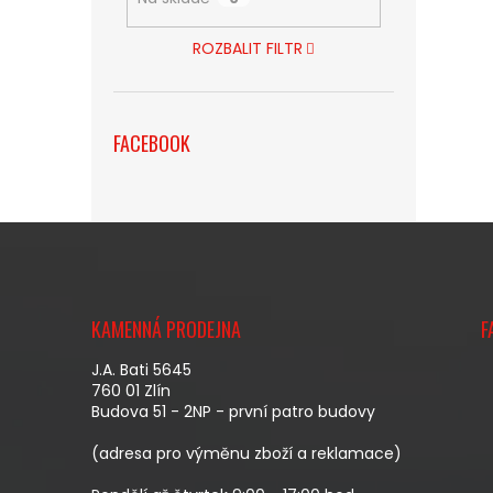
ROZBALIT FILTR
FACEBOOK
Z
Á
KAMENNÁ PRODEJNA
F
P
A
J.A. Bati 5645
T
760 01 Zlín
Budova 51 - 2NP - první patro budovy
Í
(adresa pro výměnu zboží a reklamace)