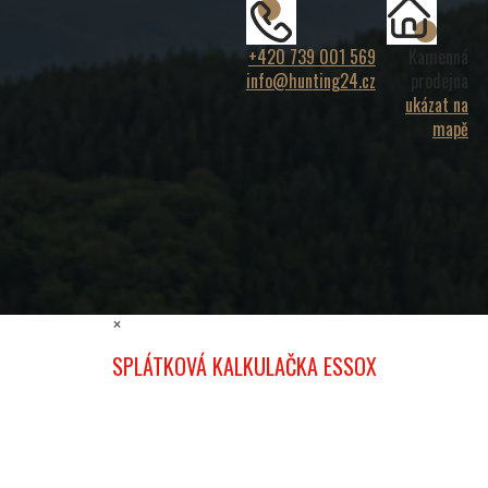
+420 739 001 569
Kamenná
info@hunting24.cz
prodejna
ukázat na
mapě
×
SPLÁTKOVÁ KALKULAČKA ESSOX