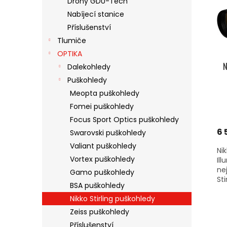
Drony GDU-Tech
S
O
N
Nabíjecí stanice
P
D
E
R
U
Příslušenství
L
O
K
Tlumiče
D
T
OPTIKA
U
Ů
N
Dalekohledy
K
Puškohledy
T
Ů
Meopta puškohledy
Fomei puškohledy
Focus Sport Optics puškohledy
6 
Swarovski puškohledy
Valiant puškohledy
Ni
Vortex puškohledy
Il
ne
Gamo puškohledy
Sti
BSA puškohledy
Nikko Stirling puškohledy
Zeiss puškohledy
Příslušenství