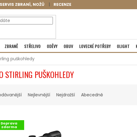
SERVIS ZBRANÍ, NOŽŮ
RECENZE
NÁKUPNÍ
Prázdný košík
ZBRANĚ
STŘELIVO
ODĚVY
OBUV
LOVECKÉ POTŘEBY
OLIGHT
KOŠÍK
irling puškohledy
O STIRLING PUŠKOHLEDY
odávanější
Nejlevnější
Nejdražší
Abecedně
Doprava
zdarma