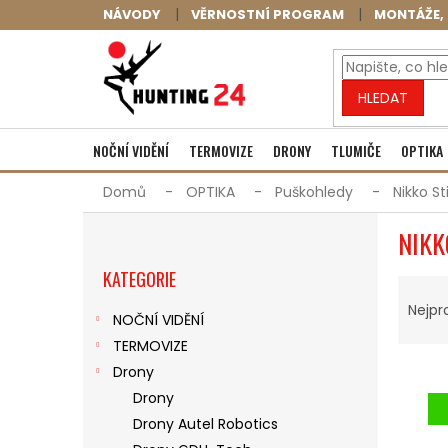
Přejít
NÁVODY
VĚRNOSTNÍ PROGRAM
MONTÁŽE, 
na
obsah
HLEDAT
NOČNÍ VIDĚNÍ
TERMOVIZE
DRONY
TLUMIČE
OPTIKA
Domů
OPTIKA
Puškohledy
Nikko St
P
NIKK
O
Přeskočit
S
KATEGORIE
kategorie
Ř
T
A
R
Nejpr
NOČNÍ VIDĚNÍ
Z
A
TERMOVIZE
E
N
V
N
N
Drony
Ý
Í
Í
Drony
P
P
P
Drony Autel Robotics
I
R
A