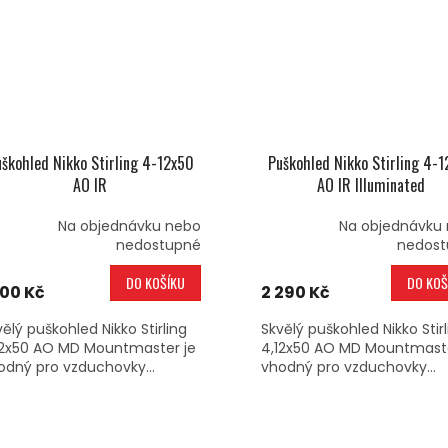
škohled Nikko Stirling 4-12x50
Puškohled Nikko Stirling 4-
AO IR
AO IR Illuminated
Na objednávku nebo
Na objednávku
nedostupné
nedost
DO KOŠÍKU
DO KOŠ
100 Kč
2 290 Kč
vělý puškohled Nikko Stirling
Skvělý puškohled Nikko Stirl
12x50 AO MD Mountmaster je
4,12x50 AO MD Mountmaste
odný pro vzduchovky...
vhodný pro vzduchovky...