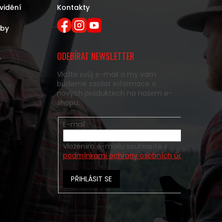
vidění
Kontakty
eby
ODEBÍRAT NEWSLETTER
y
Vložte svůj e-mail a my vám
budeme zasílat informace o
nových produktech na našem e-
shopu.
E-mail
Vložením e-mailu souhlasíte s
podmínkami ochrany osobních údajů
PŘIHLÁSIT SE