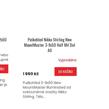
12x50
Puškohled Nikko Stirling New
MountMaster 3-9x50 Half Mil Dot
AO
 nebo
upné
Vyprodáno
ÍKU
DO KOŠÍKU
1 990 Kč
ing
Puškohled 3-9x50 New
r je
MountMaster Illuminated od
světoznámé značky Nikko
Stirling. Tělo...