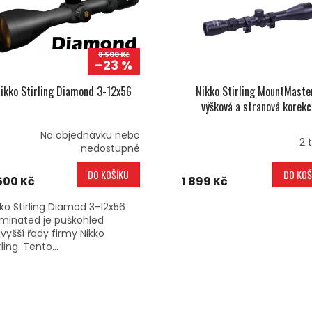
8 500 Kč
–23 %
ikko Stirling Diamond 3-12x56
Nikko Stirling MountMaste
výšková a stranová korekc
Na objednávku nebo
2 
nedostupné
DO KOŠÍKU
DO KOŠ
500 Kč
1 899 Kč
kko Stirling Diamod 3-12x56
luminated je puškohled
jvyšší řady firmy Nikko
rling. Tento...