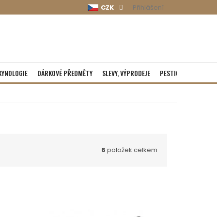
CZK
Přihlášení
KYNOLOGIE
DÁRKOVÉ PŘEDMĚTY
SLEVY, VÝPRODEJE
PESTICIDY
ROZBA
6
položek celkem