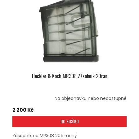
U
S
K
P
T
R
Ů
O
D
U
K
T
Ů
Heckler & Koch MR308 Zásobník 20ran
Na objednávku nebo nedostupné
2 200 Kč
DO KOŠÍKU
Zásobník na MR308 20ti ranný