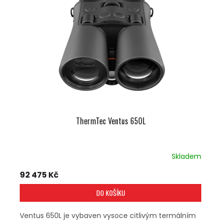
U
S
K
P
T
R
Ů
O
D
U
K
T
Ů
ThermTec Ventus 650L
Skladem
92 475 Kč
DO KOŠÍKU
Ventus 650L je vybaven vysoce citlivým termálním