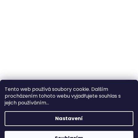
Tento web používá soubory cookie. Dalším
procházením tohoto webu vyjadřujete souhlas s
×
Hledáte nejvýhodnější cenu? Získáte jí
jejich používáním...
pomocí
registrace
.
Nastavení
×
Kromě věrnostních slev získáte také
slevu na služby na prodejně ve Zlíně!