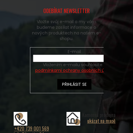
ODEBÍRAT NEWSLETTER
Vložte svůj e-mail a my vám
budeme zasílat informace o
nových produktech na našem e-
shopu.
E-mail
Vložením e-mailu souhlasíte s
podmínkami ochrany osobních údajů
PŘIHLÁSIT SE
Kamenná prodejna
ukázat na mapě
+420 739 001 569