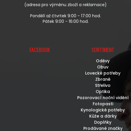
V
(adresa pro výměnu zboží a reklamace)
Ý
P
Pondělí až čtvrtek 9:00 - 17:00 hod.
I
Pátek 9:00 - 16:00 hod.
S
U
FACEBOOK
SORTIMENT
Oděvy
Obuv
Lovecké potřeby
Zbraně
Střelivo
Optika
Pozorovací noční vidění
Fotopasti
Kynologické potřeby
Kůže a dárky
Doplňky
Prodávané značky