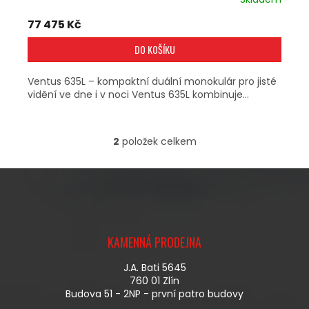
77 475 Kč
DO KOŠÍKU
Ventus 635L – kompaktní duální monokulár pro jisté
vidění ve dne i v noci Ventus 635L kombinuje...
2
položek celkem
O
V
L
Á
D
A
Z
C
Á
Í
KAMENNÁ PRODEJNA
P
P
A
R
J.A. Bati 5645
T
V
760 01 Zlín
Í
K
Budova 51 - 2NP - první patro budovy
Y