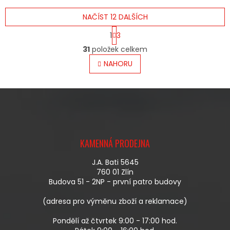
NAČÍST 12 DALŠÍCH
S
1
3
T
O
R
31
položek celkem
V
Á
L
NAHORU
N
Á
K
O
D
V
A
Á
C
N
Í
Í
P
Z
R
Á
V
KAMENNÁ PRODEJNA
P
K
A
Y
J.A. Bati 5645
T
V
760 01 Zlín
Í
Ý
Budova 51 - 2NP - první patro budovy
P
I
(adresa pro výměnu zboží a reklamace)
S
U
Pondělí až čtvrtek 9:00 - 17:00 hod.