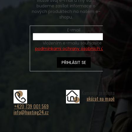
Vložte svůj e-mail a my vám
budeme zasílat informace o
nových produktech na našem e-
shopu.
E-mail
Vložením e-mailu souhlasíte s
podmínkami ochrany osobních údajů
PŘIHLÁSIT SE
Kamenná prodejna
ukázat na mapě
+420 739 001 569
info@hunting24.cz