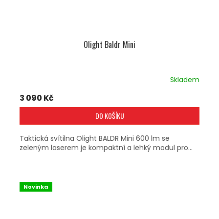
T
Ů
Olight Baldr Mini
Skladem
3 090 Kč
DO KOŠÍKU
Taktická svítilna Olight BALDR Mini 600 lm se
zeleným laserem je kompaktní a lehký modul pro...
Novinka