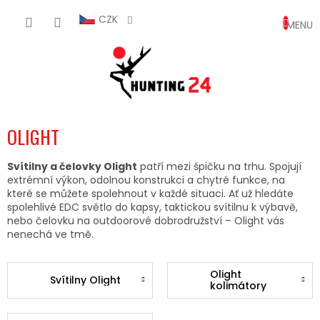
Přejít
NÁKUP
na
CZK
obsah
KOŠÍK
OLIGHT
Svítilny a čelovky Olight
patří mezi špičku na trhu. Spojují
extrémní výkon, odolnou konstrukci a chytré funkce, na
které se můžete spolehnout v každé situaci. Ať už hledáte
spolehlivé EDC světlo do kapsy, taktickou svítilnu k výbavě,
nebo čelovku na outdoorové dobrodružství – Olight vás
nenechá ve tmě.
Olight
Svítilny Olight
kolimátory