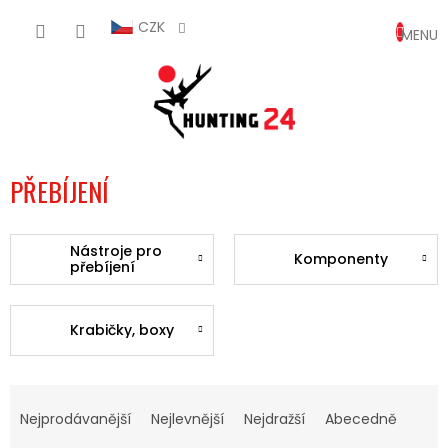
Přejít
NÁKUP
na
CZK
obsah
KOŠÍK
PŘEBÍJENÍ
Nástroje pro
Komponenty
přebíjení
Krabičky, boxy
Ř
A
Nejprodávanější
Nejlevnější
Nejdražší
Abecedně
Z