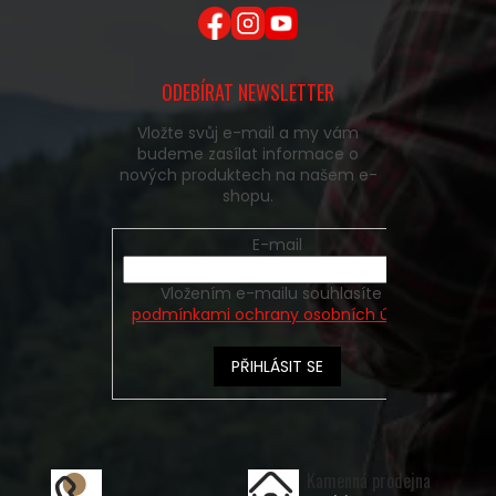
ODEBÍRAT NEWSLETTER
Vložte svůj e-mail a my vám
budeme zasílat informace o
nových produktech na našem e-
shopu.
E-mail
Vložením e-mailu souhlasíte s
podmínkami ochrany osobních údajů
PŘIHLÁSIT SE
Kamenná prodejna