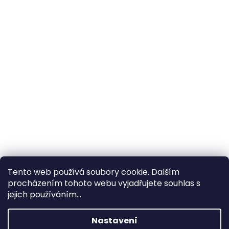
Tento web používá soubory cookie. Dalším
procházením tohoto webu vyjadřujete souhlas s
×
Hledáte nejvýhodnější cenu? Získáte jí
jejich používáním...
pomocí
registrace
.
Nastavení
×
Kromě věrnostních slev získáte také