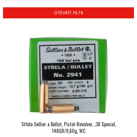
E
N
OTEVŘÍT FILTR
Í
P
V
R
Ý
O
P
D
I
U
S
K
P
T
R
Ů
O
D
U
K
T
Ů
Střela Sellier a Bellot, Pistol-Revolver, .38 Special,
148GR/9,60g, WC