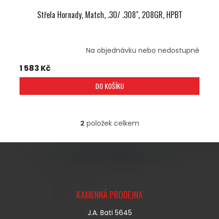
Střela Hornady, Match, .30/ .308", 208GR, HPBT
Na objednávku nebo nedostupné
1 583 Kč
DO KOŠÍKU
2
položek celkem
O
V
L
Á
D
A
Z
C
Á
Í
KAMENNÁ PRODEJNA
P
P
A
R
J.A. Bati 5645