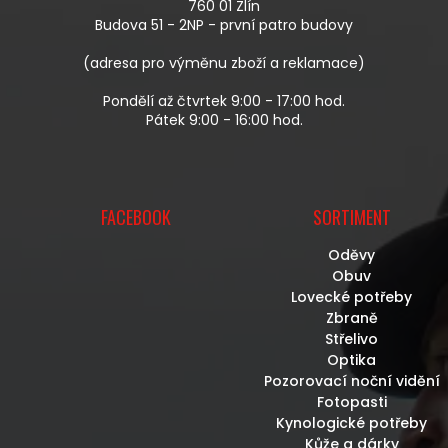
T
V
760 01 Zlín
Í
K
Budova 51 - 2NP - první patro budovy
Y
V
(adresa pro výměnu zboží a reklamace)
Ý
P
Pondělí až čtvrtek 9:00 - 17:00 hod.
I
Pátek 9:00 - 16:00 hod.
S
U
FACEBOOK
SORTIMENT
Oděvy
Obuv
Lovecké potřeby
Zbraně
Střelivo
Optika
Pozorovací noční vidění
Fotopasti
Kynologické potřeby
Kůže a dárky