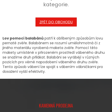
kategorie.
ZPĚT DO OBCHODU
Lov pomocí balabánů
patří k oblíbeným způsobům lovu
pernaté zvěře. Balabánem se rozumí umělohmotná či z
jiného materiálu vyrobená maketa zvěře. Pomocí této
makety umístěné v přirozeném prostředí vábeného druhu
se snažíme druh přilákat. Balabáni se vyrábějí v různých
pozicích pro věrné napodobení vábeného druhu zvěře.
Tento způsob vábení lze spojit s vábením vábničkami pro
dosažení vyšší efektivity.
Z
Á
KAMENNÁ PRODEJNA
P