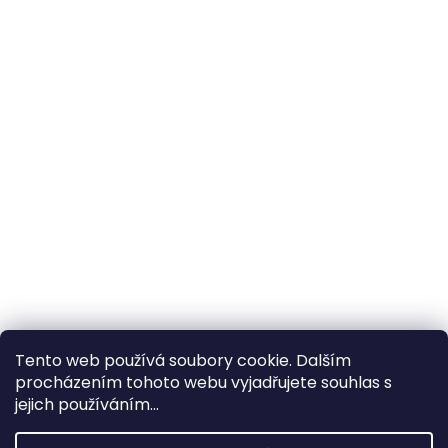
Tento web používá soubory cookie. Dalším
procházením tohoto webu vyjadřujete souhlas s
×
Hledáte nejvýhodnější cenu? Získáte jí
jejich používáním...
pomocí
registrace
.