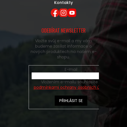
Kontakty
ODEBÍRAT NEWSLETTER
Vložte svůj e-mail a my vám
budeme zasílat informace o
nových produktech na našem e-
shopu.
E-mail
Vložením e-mailu souhlasíte s
podmínkami ochrany osobních údajů
PŘIHLÁSIT SE