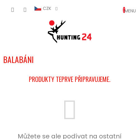
Přejít
NÁKUP
na
CZK
obsah
KOŠÍK
BALABÁNI
PRODUKTY TEPRVE PŘIPRAVUJEME.
Můžete se ale podívat na ostatní