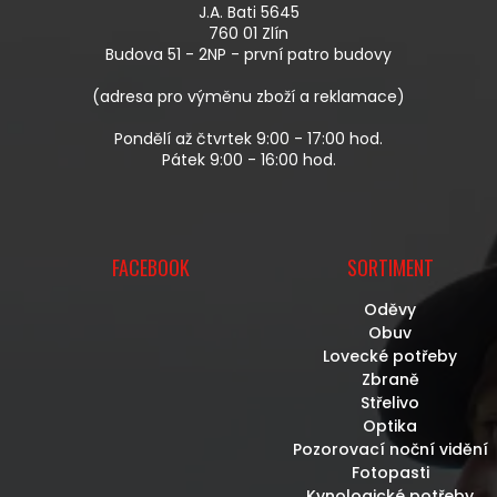
A
J.A. Bati 5645
T
760 01 Zlín
Í
Budova 51 - 2NP - první patro budovy
(adresa pro výměnu zboží a reklamace)
Pondělí až čtvrtek 9:00 - 17:00 hod.
Pátek 9:00 - 16:00 hod.
FACEBOOK
SORTIMENT
Oděvy
Obuv
Lovecké potřeby
Zbraně
Střelivo
Optika
Pozorovací noční vidění
Fotopasti
Kynologické potřeby