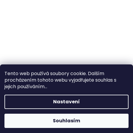
Tento web používá soubory cookie. Dalším
procházením tohoto webu vyjadřujete souhlas s
×
Hledáte nejvýhodnější cenu? Získáte jí
jejich používáním...
pomocí
registrace
.
Nastavení
×
Kromě věrnostních slev získáte také
slevu na služby na prodejně ve Zlíně!
Souhlasím
1% SLEVA NA PRVNÍ NÁKUP - POMOCÍ SLEVOVÉHO
KÓDU "
PRVNINAKUP
"