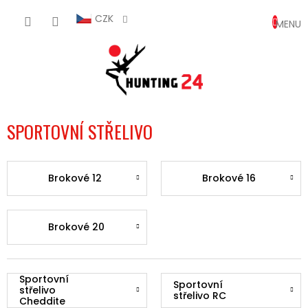
Přejít
NÁKUP
na
CZK
obsah
KOŠÍK
SPORTOVNÍ STŘELIVO
Brokové 12
Brokové 16
Brokové 20
Sportovní
Sportovní
střelivo
střelivo RC
Cheddite