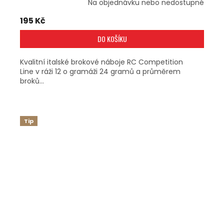
Na objednávku nebo nedostupné
195 Kč
DO KOŠÍKU
Kvalitní italské brokové náboje RC Competition
Line v ráži 12 o gramáži 24 gramů a průměrem
broků...
Tip