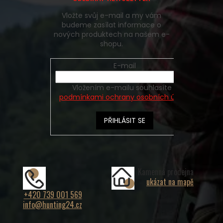
Vložte svůj e-mail a my vám
budeme zasílat informace o
nových produktech na našem e-
shopu.
E-mail
Vložením e-mailu souhlasíte s
podmínkami ochrany osobních údajů
PŘIHLÁSIT SE
Kamenná prodejna
ukázat na mapě
+420 739 001 569
info@hunting24.cz