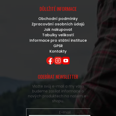
DŮLEŽITÉ INFORMACE
Obchodní podmínky
Zpracování osobních údajů
Jak nakupovat
Tabulky velikostí
Informace pro státní instituce
GPSR
Kontakty
ODEBÍRAT NEWSLETTER
Vložte svůj e-mail a my vám
budeme zasílat informace o
nových produktech na našem e-
shopu.
E-mail