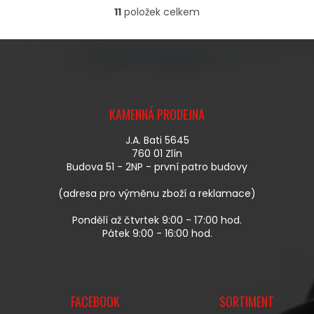
11
položek celkem
O
V
L
Á
D
A
Z
C
Á
Í
KAMENNÁ PRODEJNA
P
P
A
R
J.A. Bati 5645
T
V
760 01 Zlín
Í
K
Budova 51 - 2NP - první patro budovy
Y
V
(adresa pro výměnu zboží a reklamace)
Ý
P
Pondělí až čtvrtek 9:00 - 17:00 hod.
I
Pátek 9:00 - 16:00 hod.
S
U
FACEBOOK
SORTIMENT