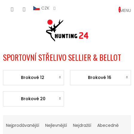
Přejít
NÁKUP
na
CZK
obsah
KOŠÍK
SPORTOVNÍ STŘELIVO SELLIER & BELLOT
Brokové 12
Brokové 16
Brokové 20
Ř
A
Nejprodávanější
Nejlevnější
Nejdražší
Abecedně
Z