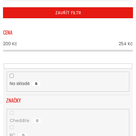
E
N
ZAVŘÍT FILTR
Í
P
R
CENA
O
D
200
Kč
254
Kč
U
K
T
Ů
Na skladě
6
ZNAČKY
Cheddite
0
RC
0