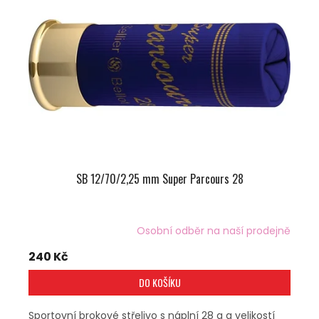
I
S
P
R
O
D
U
K
T
Ů
SB 12/70/2,25 mm Super Parcours 28
Osobní odběr na naší prodejně
240 Kč
DO KOŠÍKU
Sportovní brokové střelivo s náplní 28 g a velikostí