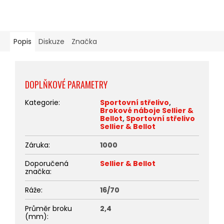
Popis
Diskuze
Značka
DOPLŇKOVÉ PARAMETRY
Kategorie
:
Sportovní střelivo
,
Brokové náboje Sellier &
Bellot
,
Sportovní střelivo
Sellier & Bellot
Záruka
:
1000
Doporučená
Sellier & Bellot
značka
:
Ráže
:
16/70
Průměr broku
2,4
(mm)
: