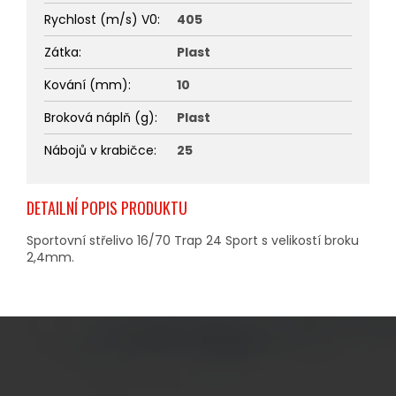
Rychlost (m/s) V0
:
405
Zátka
:
Plast
Kování (mm)
:
10
Broková náplň (g)
:
Plast
Nábojů v krabičce
:
25
DETAILNÍ POPIS PRODUKTU
Sportovní střelivo 16/70 Trap 24 Sport s velikostí broku
2,4mm.
Z