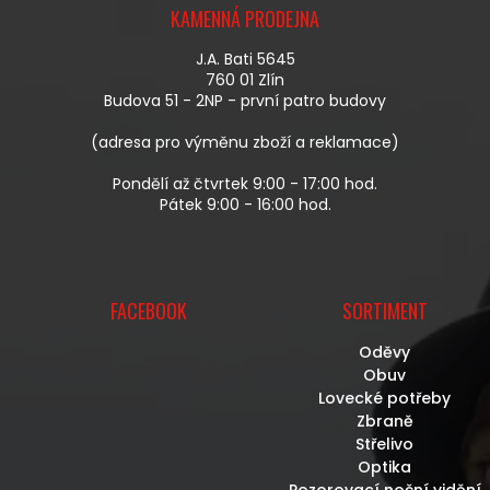
Á
KAMENNÁ PRODEJNA
P
A
J.A. Bati 5645
T
760 01 Zlín
Í
Budova 51 - 2NP - první patro budovy
(adresa pro výměnu zboží a reklamace)
Pondělí až čtvrtek 9:00 - 17:00 hod.
Pátek 9:00 - 16:00 hod.
FACEBOOK
SORTIMENT
Oděvy
Obuv
Lovecké potřeby
Zbraně
Střelivo
Optika
Pozorovací noční vidění