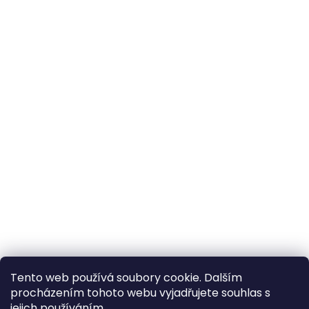
Tento web používá soubory cookie. Dalším
procházením tohoto webu vyjadřujete souhlas s
×
Hledáte nejvýhodnější cenu? Získáte jí
jejich používáním...