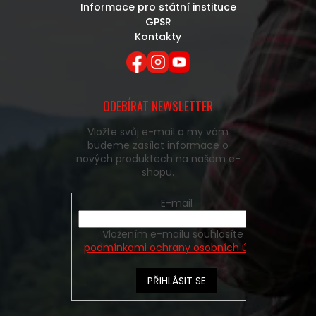
Informace pro státní instituce
GPSR
Kontakty
ODEBÍRAT NEWSLETTER
Vložte svůj e-mail a my vám
budeme zasílat informace o
nových produktech na našem e-
shopu.
E-mail
Vložením e-mailu souhlasíte s
podmínkami ochrany osobních údajů
PŘIHLÁSIT SE