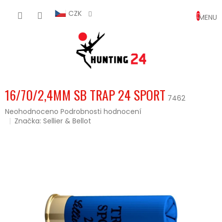
Přejít
NÁKUP
na
CZK
obsah
KOŠÍK
16/70/2,4MM SB TRAP 24 SPORT
7462
Průměrné
Neohodnoceno
Podrobnosti hodnocení
hodnocení
Značka:
Sellier & Bellot
produktu
je
0,0
z
5
hvězdiček.