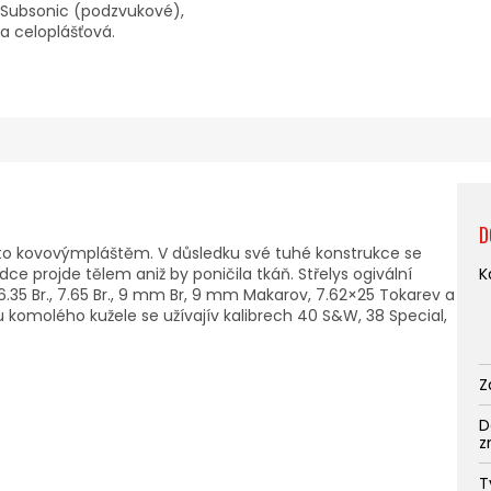
Subsonic (podzvukové),
la celoplášťová.
D
kryto kovovýmpláštěm. V důsledku své tuhé konstrukce se
ce projde tělem aniž by poničila tkáň. Střelys ogivální
K
h6.35 Br., 7.65 Br., 9 mm Br, 9 mm Makarov, 7.62×25 Tokarev a
 komolého kužele se užívajív kalibrech 40 S&W, 38 Special,
Z
D
z
T