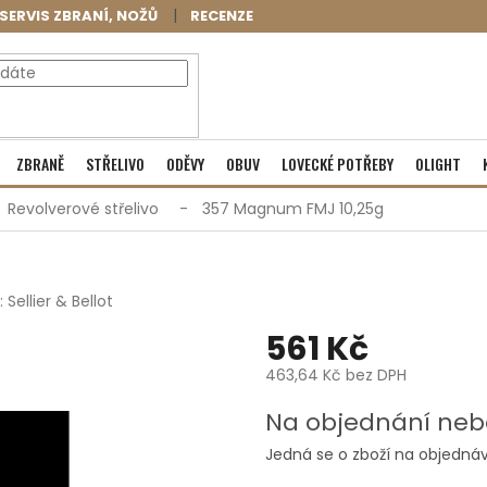
SERVIS ZBRANÍ, NOŽŮ
RECENZE
NÁKUPNÍ
Prázdný košík
ZBRANĚ
STŘELIVO
ODĚVY
OBUV
LOVECKÉ POTŘEBY
OLIGHT
KOŠÍK
Revolverové střelivo
357 Magnum FMJ 10,25g
:
Sellier & Bellot
561 Kč
463,64 Kč bez DPH
Měrná
Na objednání neb
cena:
Jedná se o zboží na objednáv