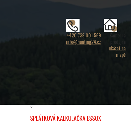
+420 739 001 569
Kamenná
info@hunting24.cz
prodejna
ukázat na
mapě
×
SPLÁTKOVÁ KALKULAČKA ESSOX