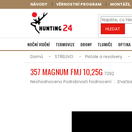
Přejít
NÁVODY
VĚRNOSTNÍ PROGRAM
MONTÁŽE, 
na
obsah
HLEDAT
NOČNÍ VIDĚNÍ
TERMOVIZE
DRONY
TLUMIČE
OPTIKA
Domů
STŘELIVO
Pistole a revolvery
357 MAGNUM FMJ 10,25G
7292
Průměrné
Neohodnoceno
Podrobnosti hodnocení
Značka
hodnocení
produktu
je
0,0
z
5
hvězdiček.