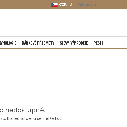
CZK
Přihlášení
KYNOLOGIE
DÁRKOVÉ PŘEDMĚTY
SLEVY, VÝPRODEJE
PESTICIDY
ROZBA
o nedostupné.
ku. Konečná cena se může lišit.