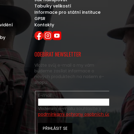
Tabulky velikostí
Informace pro státní instituce
GPSR
vidění
Kontakty
eby
ODEBÍRAT NEWSLETTER
y
Vložte svůj e-mail a my vám
budeme zasílat informace o
nových produktech na našem e-
shopu.
E-mail
Vložením e-mailu souhlasíte s
podmínkami ochrany osobních údajů
PŘIHLÁSIT SE