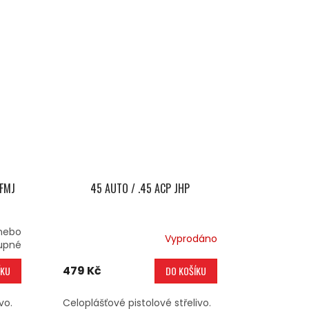
 FMJ
45 AUTO / .45 ACP JHP
nebo
Vyprodáno
upné
479 Kč
ÍKU
DO KOŠÍKU
vo.
Celoplášťové pistolové střelivo.