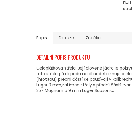
FMJ 
stře
Popis
Diskuze
Značka
DETAILNÍ POPIS PRODUKTU
Celoplášťová střela. Její olověné jádro je po
tato střela při dopadu nacíl nedeformuje a hlad
(hrotitou) přední částí se používají v kalibrec
Luger 9 mm,zatímco střely s přední částí tvaru
357 Magnum a 9 mm Luger Subsonic.