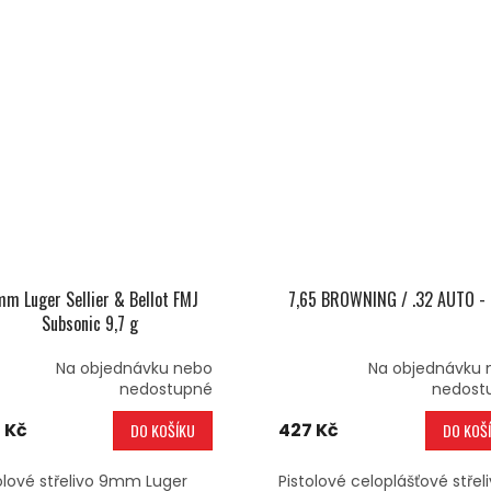
mm Luger Sellier & Bellot FMJ
7,65 BROWNING / .32 AUTO -
Subsonic 9,7 g
Na objednávku nebo
Na objednávku 
nedostupné
nedost
 Kč
427 Kč
DO KOŠÍKU
DO KOŠ
olové střelivo 9mm Luger
Pistolové celoplášťové střeli