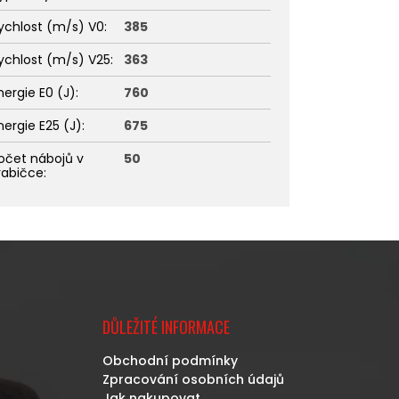
ychlost (m/s) V0
:
385
ychlost (m/s) V25
:
363
nergie E0 (J)
:
760
nergie E25 (J)
:
675
očet nábojů v
50
rabičce
:
DŮLEŽITÉ INFORMACE
Obchodní podmínky
Zpracování osobních údajů
Jak nakupovat