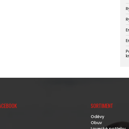
R
R
E
E
P
k
ACEBOOK
SORTIMENT
Oděvy
Obuv
Lovecké potřeby