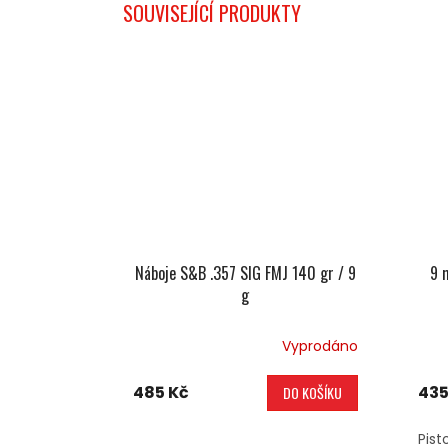
SOUVISEJÍCÍ PRODUKTY
Náboje S&B .357 SIG FMJ 140 gr / 9
9 
g
Vyprodáno
485 Kč
435
DO KOŠÍKU
Pist