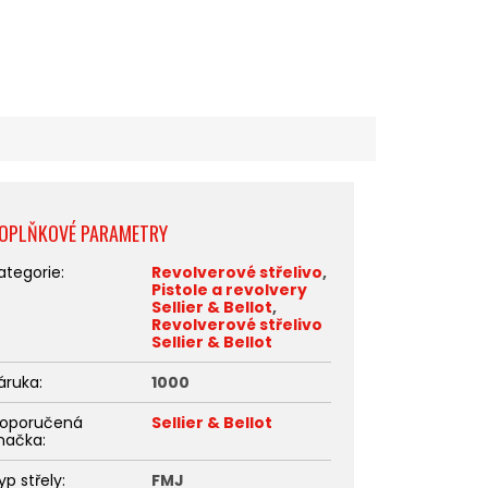
OPLŇKOVÉ PARAMETRY
ategorie
:
Revolverové střelivo
,
Pistole a revolvery
Sellier & Bellot
,
Revolverové střelivo
Sellier & Bellot
áruka
:
1000
oporučená
Sellier & Bellot
načka
:
yp střely
:
FMJ