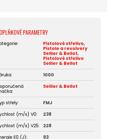
OPLŇKOVÉ PARAMETRY
ategorie
:
Pistolové střelivo
,
Pistole a revolvery
Sellier & Bellot
,
Pistolové střelivo
Sellier & Bellot
áruka
:
1000
oporučená
Sellier & Bellot
načka
:
yp střely
:
FMJ
ychlost (m/s) V0
:
238
ychlost (m/s) V25
:
228
nergie E0 (J)
:
93