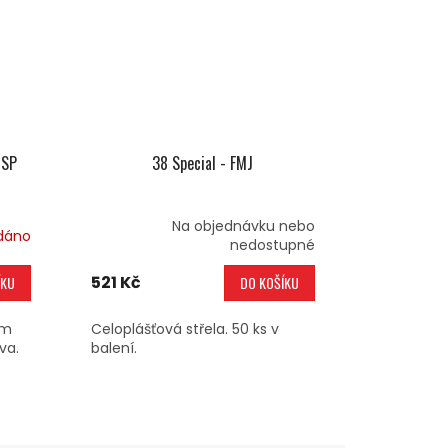
 SP
38 Special - FMJ
Na objednávku nebo
dáno
nedostupné
521 Kč
ÍKU
DO KOŠÍKU
ým
Celoplášťová střela. 50 ks v
va.
balení.