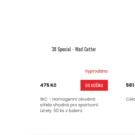
38 Special - Wad Cutter
Vyprodáno
475 Kč
561
DO KOŠÍKU
WC - Homogenní olověná
Celo
střela vhodná pro sportovní
účely. 50 ks v balení.