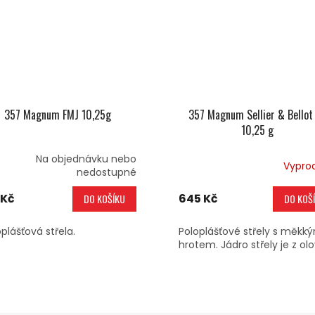
357 Magnum FMJ 10,25g
357 Magnum Sellier & Bellot
10,25 g
Na objednávku nebo
Vypro
nedostupné
 Kč
645 Kč
DO KOŠÍKU
DO KOŠ
plášťová střela.
Poloplášťové střely s měkk
hrotem. Jádro střely je z olo