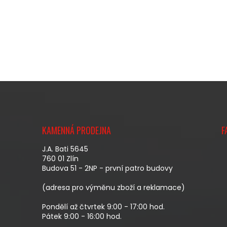
Z
Á
KAMENNÁ PRODEJNA
F
P
A
J.A. Bati 5645
T
760 01 Zlín
Budova 51 - 2NP - první patro budovy
Í
(adresa pro výměnu zboží a reklamace)
Pondělí až čtvrtek 9:00 - 17:00 hod.
Pátek 9:00 - 16:00 hod.