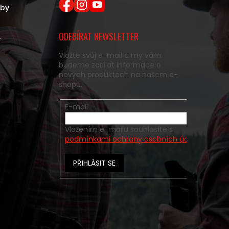
eby
ODEBÍRAT NEWSLETTER
y
Vložte svůj e-mail a my vám
budeme zasílat informace o
nových produktech na našem e-
shopu.
E-mail
Vložením e-mailu souhlasíte s
podmínkami ochrany osobních údajů
PŘIHLÁSIT SE