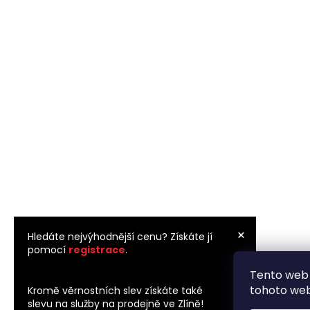
×
Hledáte nejvýhodnější cenu? Získáte jí
pomocí
registrace
.
Tento web 
×
tohoto webu
Kromě věrnostních slev získáte také
slevu na služby na prodejně ve Zlíně!