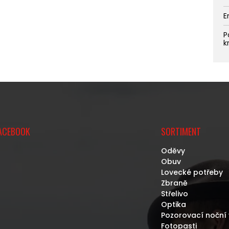
E
P
k
ACEBOOK
SORTIMENT
Oděvy
Obuv
Lovecké potřeby
Zbraně
Střelivo
Optika
Pozorovací noční 
Fotopasti