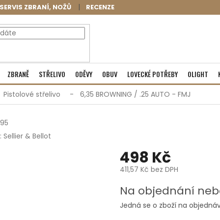
SERVIS ZBRANÍ, NOŽŮ
RECENZE
NÁKUPNÍ
Prázdný košík
ZBRANĚ
STŘELIVO
ODĚVY
OBUV
LOVECKÉ POTŘEBY
OLIGHT
KOŠÍK
Pistolové střelivo
6,35 BROWNING / .25 AUTO - FMJ
95
:
Sellier & Bellot
498 Kč
411,57 Kč bez DPH
Měrná
Na objednání neb
cena:
Jedná se o zboží na objednáv