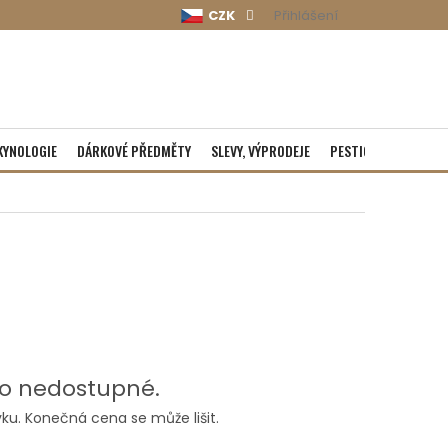
CZK
Přihlášení
KYNOLOGIE
DÁRKOVÉ PŘEDMĚTY
SLEVY, VÝPRODEJE
PESTICIDY
ROZBA
o nedostupné.
ku. Konečná cena se může lišit.