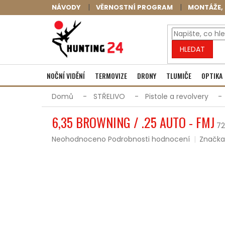
Přejít
NÁVODY
VĚRNOSTNÍ PROGRAM
MONTÁŽE, 
na
obsah
HLEDAT
NOČNÍ VIDĚNÍ
TERMOVIZE
DRONY
TLUMIČE
OPTIKA
Domů
STŘELIVO
Pistole a revolvery
6,35 BROWNING / .25 AUTO - FMJ
72
Průměrné
Neohodnoceno
Podrobnosti hodnocení
Značka
hodnocení
produktu
je
0,0
z
5
hvězdiček.