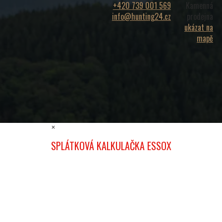
+420 739 001 569
Kamenná
info@hunting24.cz
prodejna
ukázat na
mapě
×
SPLÁTKOVÁ KALKULAČKA ESSOX