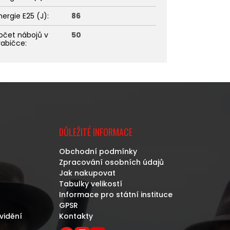
nergie E25 (J)
:
86
očet nábojů v
50
rabičce
:
DŮLEŽITÉ INFORMACE
Obchodní podmínky
Zpracování osobních údajů
Jak nakupovat
Tabulky velikostí
Informace pro státní instituce
GPSR
vidění
Kontakty