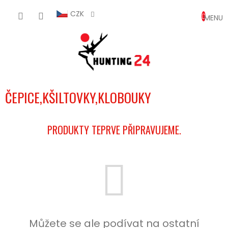
Přejít
NÁKUP
na
CZK
obsah
KOŠÍK
ČEPICE,KŠILTOVKY,KLOBOUKY
PRODUKTY TEPRVE PŘIPRAVUJEME.
Můžete se ale podívat na ostatní