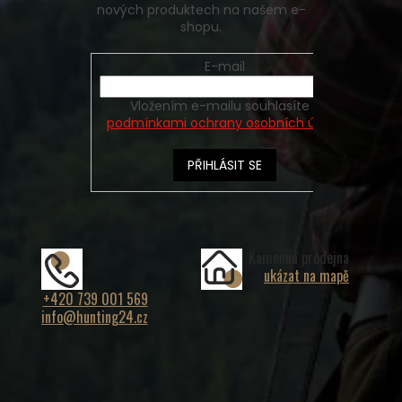
nových produktech na našem e-
shopu.
E-mail
Vložením e-mailu souhlasíte s
podmínkami ochrany osobních údajů
PŘIHLÁSIT SE
Kamenná prodejna
ukázat na mapě
+420 739 001 569
info@hunting24.cz