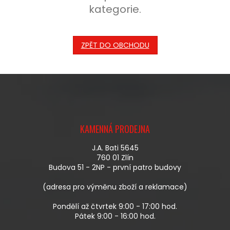
kategorie.
ZPĚT DO OBCHODU
Z
Á
KAMENNÁ PRODEJNA
P
A
J.A. Bati 5645
T
760 01 Zlín
Í
Budova 51 - 2NP - první patro budovy
(adresa pro výměnu zboží a reklamace)
Pondělí až čtvrtek 9:00 - 17:00 hod.
Pátek 9:00 - 16:00 hod.