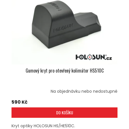
U
S
K
P
T
R
Ů
O
D
U
K
T
Ů
Gumový kryt pro otevřený kolimátor HS510C
Na objednávku nebo nedostupné
590 Kč
DO KOŠÍKU
Kryt optiky HOLOSUN HS/HE510C.