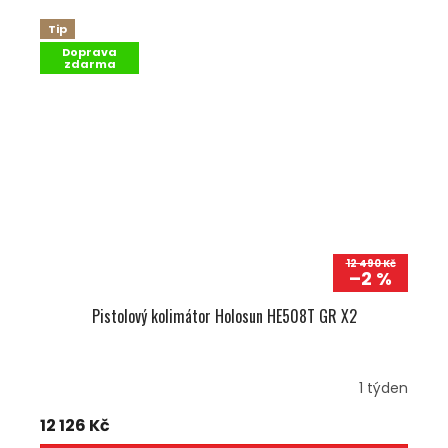
Tip
Doprava
zdarma
12 490 Kč
–2 %
Pistolový kolimátor Holosun HE508T GR X2
1 týden
12 126 Kč