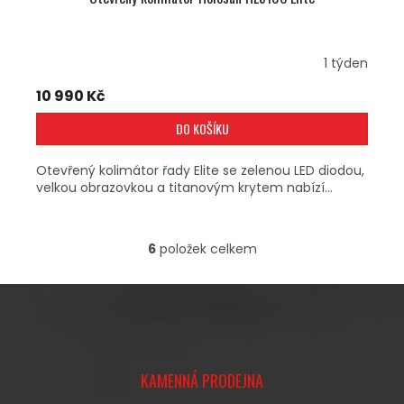
1 týden
10 990 Kč
DO KOŠÍKU
Otevřený kolimátor řady Elite se zelenou LED diodou,
velkou obrazovkou a titanovým krytem nabízí...
6
položek celkem
O
V
L
Á
D
A
Z
C
Á
Í
KAMENNÁ PRODEJNA
P
P