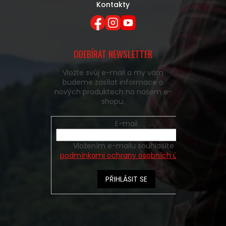
Kontakty
ODEBÍRAT NEWSLETTER
Vložte svůj e-mail a my vám
budeme zasílat informace o
nových produktech na našem e-
shopu.
E-mail
Vložením e-mailu souhlasíte s
podmínkami ochrany osobních údajů
PŘIHLÁSIT SE