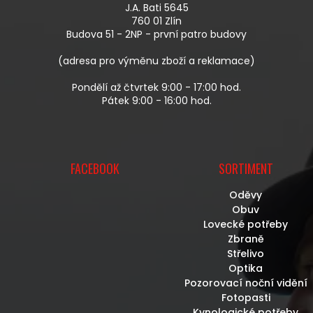
A
R
J.A. Bati 5645
T
V
760 01 Zlín
Í
K
Budova 51 - 2NP - první patro budovy
Y
V
(adresa pro výměnu zboží a reklamace)
Ý
P
Pondělí až čtvrtek 9:00 - 17:00 hod.
I
Pátek 9:00 - 16:00 hod.
S
U
FACEBOOK
SORTIMENT
Oděvy
Obuv
Lovecké potřeby
Zbraně
Střelivo
Optika
Pozorovací noční vidění
Fotopasti
Kynologické potřeby