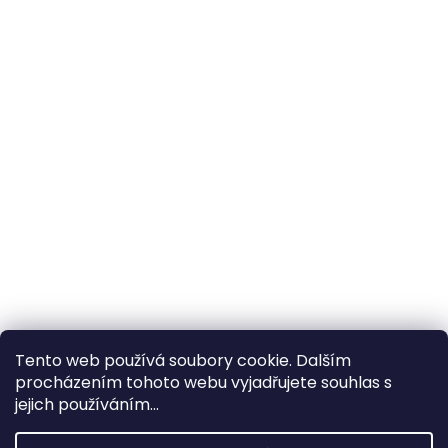
Tento web používá soubory cookie. Dalším
procházením tohoto webu vyjadřujete souhlas s
×
Hledáte nejvýhodnější cenu? Získáte jí
jejich používáním...
pomocí
registrace
.