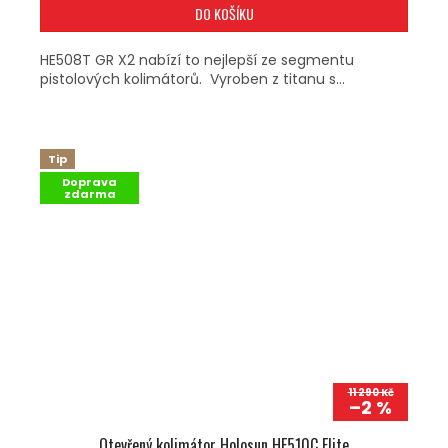
DO KOŠÍKU
HE508T GR X2 nabízí to nejlepší ze segmentu
pistolových kolimátorů. Vyroben z titanu s...
Tip
Doprava
zdarma
11 290 Kč
–2 %
Otevřený kolimátor Holosun HE510C Elite