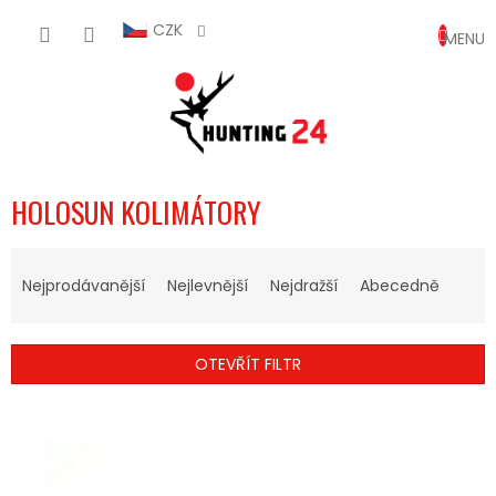
Přejít
NÁKUP
na
CZK
obsah
KOŠÍK
HOLOSUN KOLIMÁTORY
Ř
A
Nejprodávanější
Nejlevnější
Nejdražší
Abecedně
Z
E
N
OTEVŘÍT FILTR
Í
P
V
R
Ý
O
P
D
I