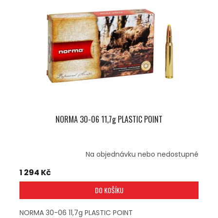
U
S
K
P
T
R
Ů
O
D
U
K
T
Ů
NORMA 30-06 11,7g PLASTIC POINT
Na objednávku nebo nedostupné
1 294 Kč
DO KOŠÍKU
NORMA 30-06 11,7g PLASTIC POINT