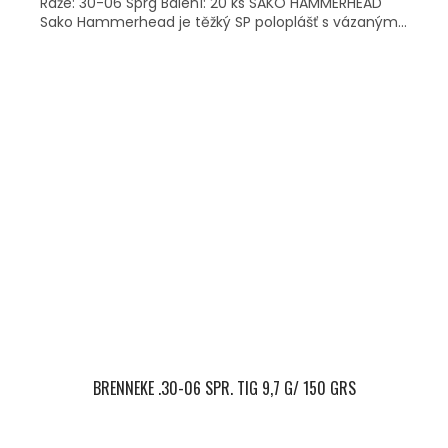
Ráže: 30-06 Sprg Balení: 20 ks SAKO HAMMERHEAD
Sako Hammerhead je těžký SP poloplášť s vázaným...
BRENNEKE .30-06 SPR. TIG 9,7 G/ 150 GRS