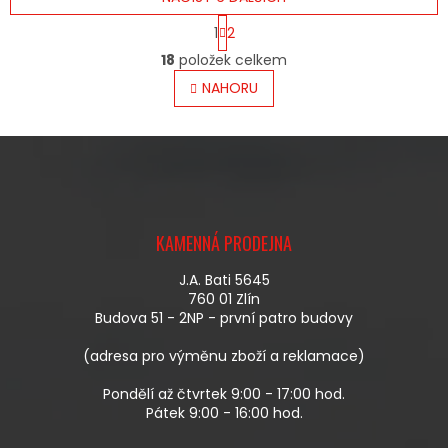
S
1
2
T
O
R
18
položek celkem
V
Á
L
NAHORU
N
Á
K
O
D
V
A
Á
C
N
Í
Í
P
Z
R
Á
V
KAMENNÁ PRODEJNA
P
K
A
Y
J.A. Bati 5645
T
V
760 01 Zlín
Í
Ý
Budova 51 - 2NP - první patro budovy
P
I
(adresa pro výměnu zboží a reklamace)
S
U
Pondělí až čtvrtek 9:00 - 17:00 hod.
Pátek 9:00 - 16:00 hod.