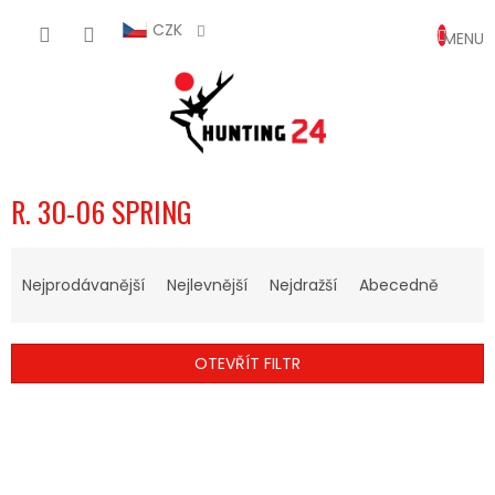
Přejít
NÁKUP
na
CZK
obsah
KOŠÍK
R. 30-06 SPRING
Ř
A
Nejprodávanější
Nejlevnější
Nejdražší
Abecedně
Z
E
N
OTEVŘÍT FILTR
Í
P
V
R
Ý
O
P
D
I