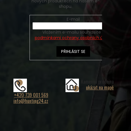
nových produktech na našem e-
shopu.
E-mail
Vložením e-mailu souhlasíte s
podmínkami ochrany osobních údajů
PŘIHLÁSIT SE
Kamenná prodejna
ukázat na mapě
+420 739 001 569
info@hunting24.cz