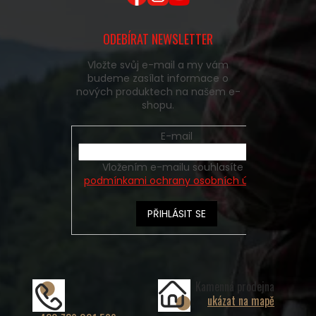
ODEBÍRAT NEWSLETTER
Vložte svůj e-mail a my vám
budeme zasílat informace o
nových produktech na našem e-
shopu.
E-mail
Vložením e-mailu souhlasíte s
podmínkami ochrany osobních údajů
PŘIHLÁSIT SE
Kamenná prodejna
ukázat na mapě