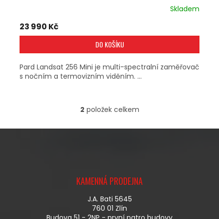
Skladem
23 990 Kč
DO KOŠÍKU
Pard Landsat 256 Mini je multi-spectralní zaměřovač
s nočním a termovizním viděním. ...
2
položek celkem
O
V
L
Á
D
A
Z
C
Á
Í
KAMENNÁ PRODEJNA
P
P
A
R
J.A. Bati 5645
T
V
760 01 Zlín
Í
K
Budova 51 - 2NP - první patro budovy