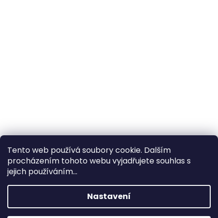
Tento web používá soubory cookie. Dalším
procházením tohoto webu vyjadřujete souhlas s
×
Hledáte nejvýhodnější cenu? Získáte jí
jejich používáním...
pomocí
registrace
.
Nastavení
×
Kromě věrnostních slev získáte také
slevu na služby na prodejně ve Zlíně!