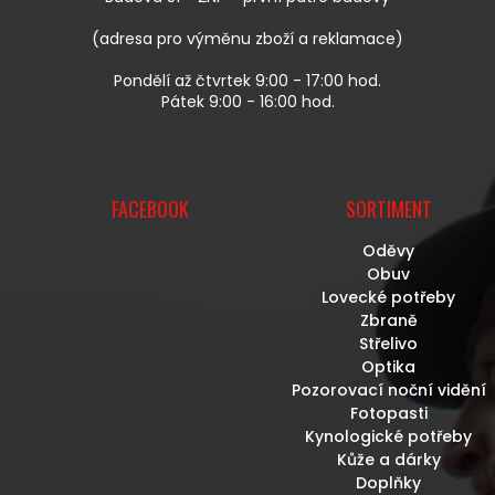
Y
V
(adresa pro výměnu zboží a reklamace)
Ý
P
Pondělí až čtvrtek 9:00 - 17:00 hod.
I
Pátek 9:00 - 16:00 hod.
S
U
FACEBOOK
SORTIMENT
Oděvy
Obuv
Lovecké potřeby
Zbraně
Střelivo
Optika
Pozorovací noční vidění
Fotopasti
Kynologické potřeby
Kůže a dárky
Doplňky