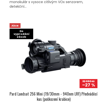
monokulár s vysoce citlivým VOx senzorem,
detekční...
Akce
Do
vyprodání
zásob
32 990 Kč
–27 %
Pard Landsat 256 Mini (19/30mm - 940nm LRF) Předváděcí
kus (poškození krabice)