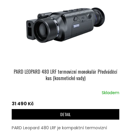
U
S
K
P
T
R
Ů
O
D
U
K
T
Ů
PARD LEOPARD 480 LRF termovizní monokulár Předváděcí
kus (kosmetické vady)
Skladem
31 490 Kč
DETAIL
PARD Leopard 480 LRF je kompaktní termovizní