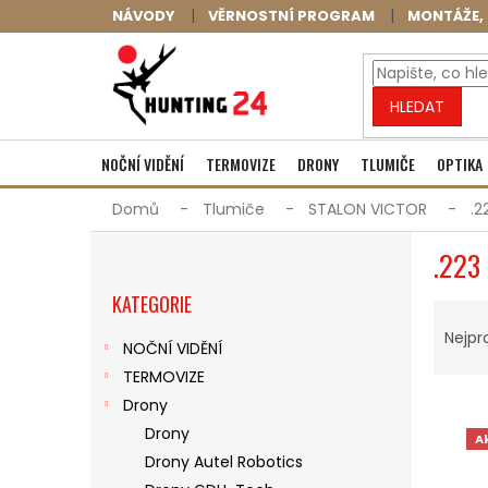
Přejít
NÁVODY
VĚRNOSTNÍ PROGRAM
MONTÁŽE, 
na
obsah
HLEDAT
NOČNÍ VIDĚNÍ
TERMOVIZE
DRONY
TLUMIČE
OPTIKA
Domů
Tlumiče
STALON VICTOR
.2
P
.223
O
Přeskočit
S
KATEGORIE
kategorie
Ř
T
A
R
Nejpr
NOČNÍ VIDĚNÍ
Z
A
TERMOVIZE
E
N
V
N
N
Drony
Ý
Í
Í
Drony
A
P
P
P
Drony Autel Robotics
I
R
A