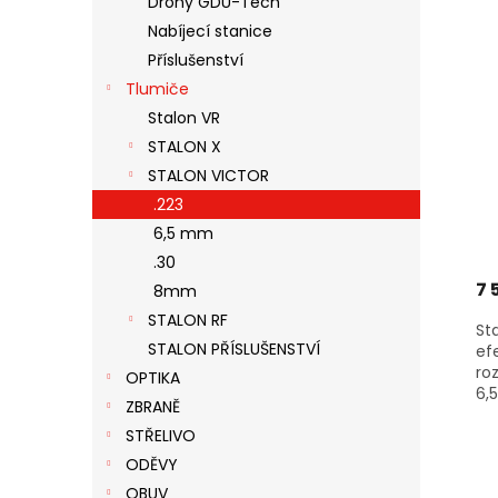
Drony GDU-Tech
S
O
N
Nabíjecí stanice
P
D
E
R
U
Příslušenství
L
O
K
Tlumiče
D
T
Stalon VR
U
Ů
STALON X
K
STALON VICTOR
T
Ů
.223
6,5 mm
.30
7 
8mm
STALON RF
St
STALON PŘÍSLUŠENSTVÍ
ef
ro
OPTIKA
6,5
ZBRANĚ
STŘELIVO
ODĚVY
OBUV