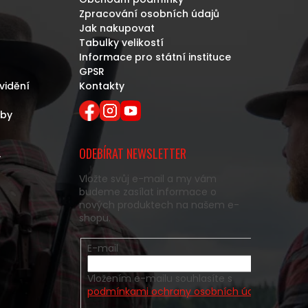
Zpracování osobních údajů
Jak nakupovat
Tabulky velikostí
Informace pro státní instituce
GPSR
vidění
Kontakty
eby
ODEBÍRAT NEWSLETTER
y
Vložte svůj e-mail a my vám
budeme zasílat informace o
nových produktech na našem e-
shopu.
E-mail
Vložením e-mailu souhlasíte s
podmínkami ochrany osobních údajů