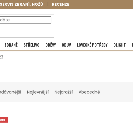
SERVIS ZBRANÍ, NOŽŮ
RECENZE
NÁKUPNÍ
Prázdný košík
ZBRANĚ
STŘELIVO
ODĚVY
OBUV
LOVECKÉ POTŘEBY
OLIGHT
KOŠÍK
23
odávanější
Nejlevnější
Nejdražší
Abecedně
kce