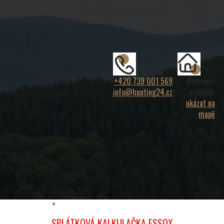
+420 739 001 569
Kamenná
info@hunting24.cz
prodejna
ukázat na
mapě
×
SPLÁTKOVÁ KALKULAČKA ESSOX