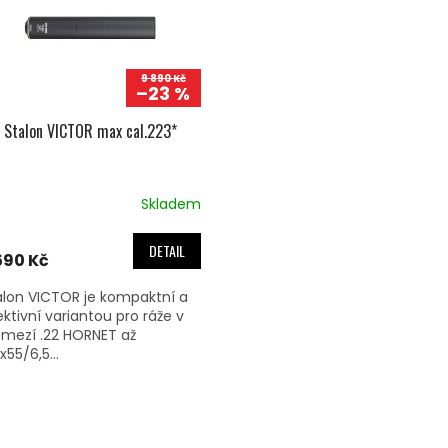
9 890 Kč
–23 %
Stalon VICTOR max cal.223*
Skladem
DETAIL
590 Kč
alon VICTOR je kompaktní a
ektivní variantou pro ráže v
zmezí .22 HORNET až
x55/6,5...
O
V