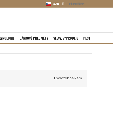
CZK
Přihlášení
KYNOLOGIE
DÁRKOVÉ PŘEDMĚTY
SLEVY, VÝPRODEJE
PESTICIDY
ROZBA
1
položek celkem