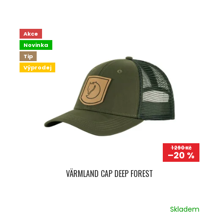
Akce
Novinka
Tip
Výprodej
1 290 Kč
–20 %
VÄRMLAND CAP DEEP FOREST
Skladem