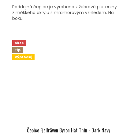
Poddajná čepice je vyrobena z žebrové pleteniny
z měkkého akrylu s mramorovým vzhledem. Na
boku...
Akce
Tip
Výprodej
Čepice Fjällräven Byron Hat Thin - Dark Navy