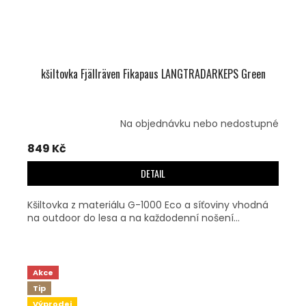
kšiltovka Fjällräven Fikapaus LANGTRADARKEPS Green
Na objednávku nebo nedostupné
849 Kč
DETAIL
Kšiltovka z materiálu G-1000 Eco a síťoviny vhodná
na outdoor do lesa a na každodenní nošení...
Akce
Tip
Výprodej