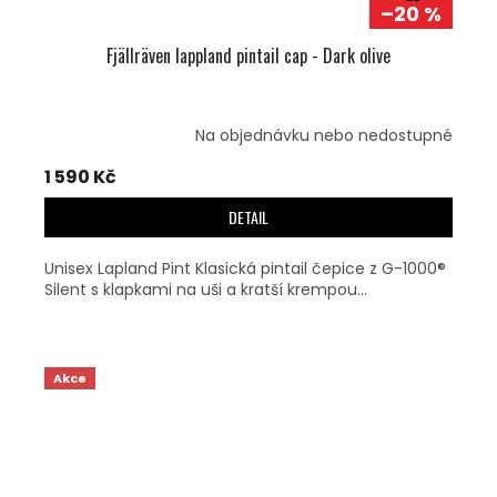
–20 %
Fjällräven lappland pintail cap - Dark olive
Na objednávku nebo nedostupné
1 590 Kč
DETAIL
Unisex Lapland Pint Klasická pintail čepice z G-1000®
Silent s klapkami na uši a kratší krempou...
Akce