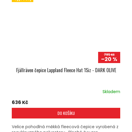
795 Kč
–20 %
Fjällräven čepice Lappland Fleece Hat 1Siz - DARK OLIVE
Skladem
636 Kč
DO KOŠÍKU
Velice pohodlná měkká fleecová čepice vyrobená z