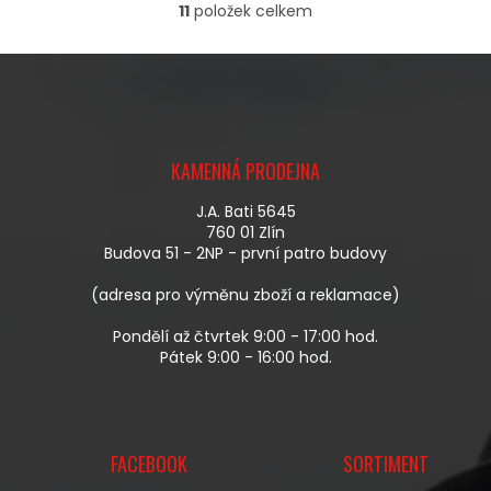
11
položek celkem
O
V
L
Á
D
A
Z
C
Á
Í
KAMENNÁ PRODEJNA
P
P
A
R
J.A. Bati 5645
T
V
760 01 Zlín
Í
K
Budova 51 - 2NP - první patro budovy
Y
V
(adresa pro výměnu zboží a reklamace)
Ý
P
Pondělí až čtvrtek 9:00 - 17:00 hod.
I
Pátek 9:00 - 16:00 hod.
S
U
FACEBOOK
SORTIMENT