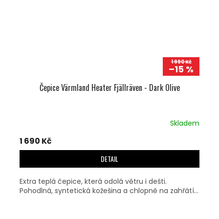
1 990 Kč
–15 %
Čepice Värmland Heater Fjällräven - Dark Olive
Skladem
1 690 Kč
DETAIL
Extra teplá čepice, která odolá větru i dešti.
Pohodlná, syntetická kožešina a chlopně na zahřátí...