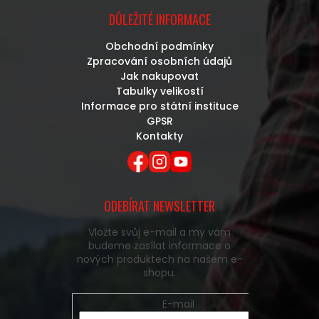
DŮLEŽITÉ INFORMACE
Obchodní podmínky
Zpracování osobních údajů
Jak nakupovat
Tabulky velikostí
Informace pro státní instituce
GPSR
Kontakty
ODEBÍRAT NEWSLETTER
Vložte svůj e-mail a my vám
budeme zasílat informace o
nových produktech na našem e-
shopu.
E-mail