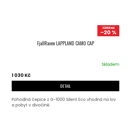
1 290 Kč
–20 %
FjallRaven LAPPLAND CAMO CAP
Skladem
1 030 Kč
DETAIL
Pohodlná čepice z G-1000 Silent Eco vhodná na lov
a pobyt v divočině.