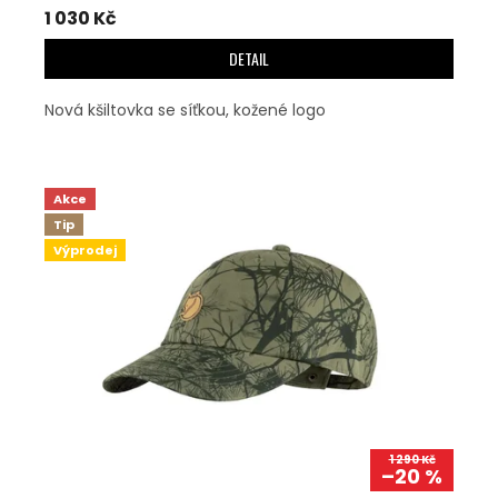
1 030 Kč
DETAIL
Nová kšiltovka se síťkou, kožené logo
Akce
Tip
Výprodej
1 290 Kč
–20 %