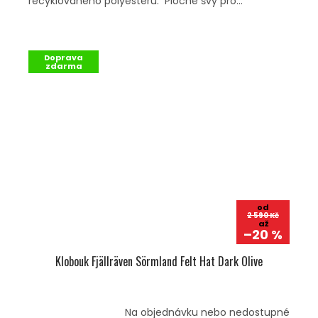
recyklovaného polyesteru. Ploché švy pro...
Doprava
zdarma
od
2 590 Kč
až
–20 %
Klobouk Fjällräven Sörmland Felt Hat Dark Olive
Na objednávku nebo nedostupné