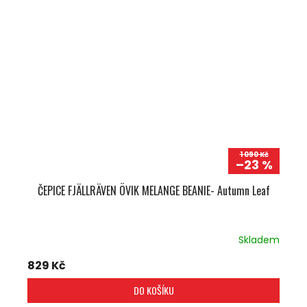
1 090 Kč
–23 %
ČEPICE FJÄLLRÄVEN ÖVIK MELANGE BEANIE- Autumn Leaf
Skladem
829 Kč
DO KOŠÍKU