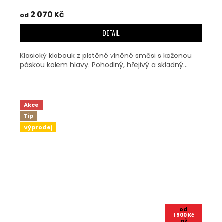
2 070 Kč
od
DETAIL
Klasický klobouk z plstěné vlněné směsi s koženou
páskou kolem hlavy. Pohodlný, hřejivý a skladný...
Akce
Tip
Výprodej
od
1 900 Kč
až