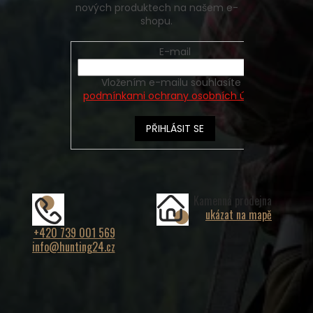
nových produktech na našem e-
shopu.
E-mail
Vložením e-mailu souhlasíte s
podmínkami ochrany osobních údajů
PŘIHLÁSIT SE
Kamenná prodejna
ukázat na mapě
+420 739 001 569
info@hunting24.cz