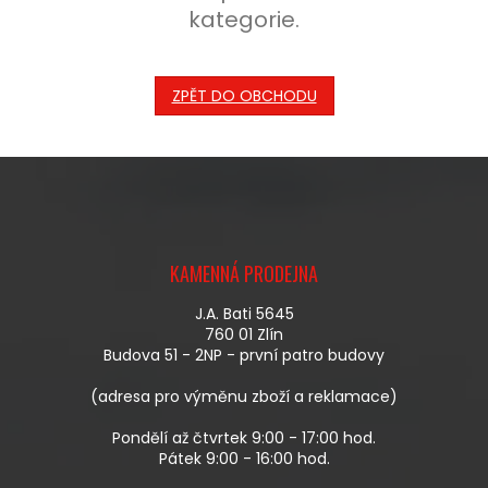
kategorie.
ZPĚT DO OBCHODU
Z
Á
KAMENNÁ PRODEJNA
P
A
J.A. Bati 5645
T
760 01 Zlín
Í
Budova 51 - 2NP - první patro budovy
(adresa pro výměnu zboží a reklamace)
Pondělí až čtvrtek 9:00 - 17:00 hod.
Pátek 9:00 - 16:00 hod.