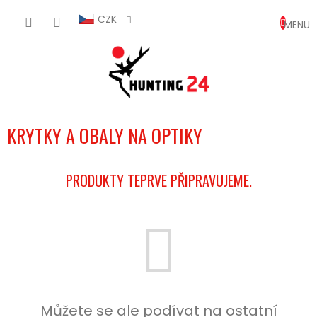
Přejít
NÁKUP
na
CZK
obsah
KOŠÍK
KRYTKY A OBALY NA OPTIKY
PRODUKTY TEPRVE PŘIPRAVUJEME.
Můžete se ale podívat na ostatní