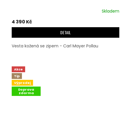
Skladem
4 390 Kč
DETAIL
Vesta kožená se zipem - Carl Mayer Pollau
Akce
Tip
Výprodej
Doprava
zdarma