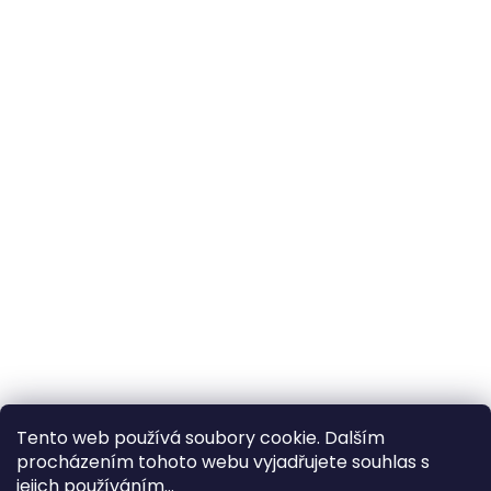
Tento web používá soubory cookie. Dalším
procházením tohoto webu vyjadřujete souhlas s
×
Hledáte nejvýhodnější cenu? Získáte jí
jejich používáním...