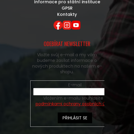
Informace pro státní instituce
GPSR
Kontakty
ODEBÍRAT NEWSLETTER
Vložte svůj e-mail a my vám
budeme zasílat informace o
nových produktech na našem e-
shopu.
E-mail
Vložením e-mailu souhlasíte s
podmínkami ochrany osobních údajů
PŘIHLÁSIT SE