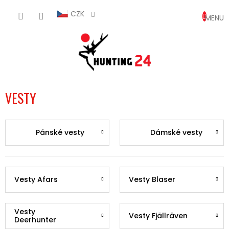
Přejít
NÁKUP
na
CZK
obsah
KOŠÍK
VESTY
Pánské vesty
Dámské vesty
Vesty Afars
Vesty Blaser
Vesty
Vesty Fjällräven
Deerhunter