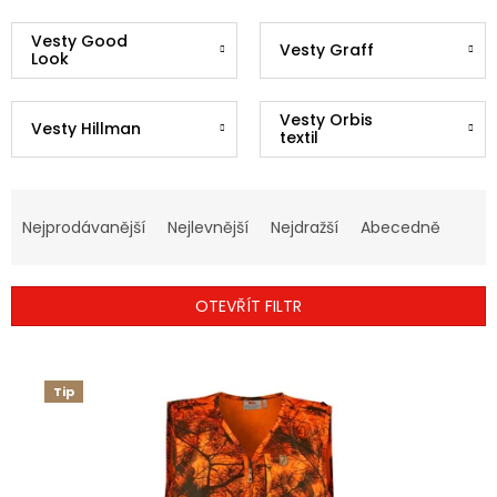
Vesty Good
Vesty Graff
Look
Vesty Orbis
Vesty Hillman
textil
Ř
A
Nejprodávanější
Nejlevnější
Nejdražší
Abecedně
Z
E
N
OTEVŘÍT FILTR
Í
P
V
R
Ý
O
Tip
P
D
I
U
S
K
P
T