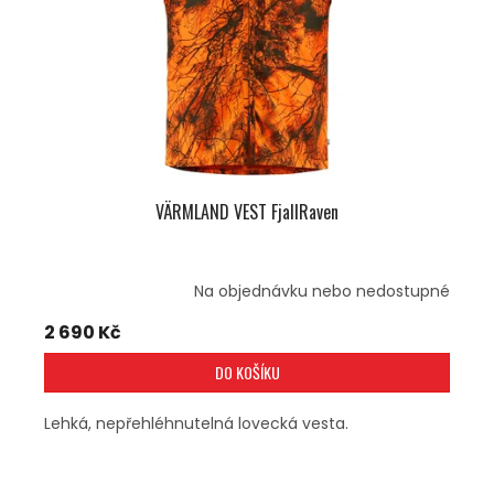
R
Ů
O
D
U
K
T
Ů
VÄRMLAND VEST FjallRaven
Na objednávku nebo nedostupné
2 690 Kč
DO KOŠÍKU
Lehká, nepřehléhnutelná lovecká vesta.