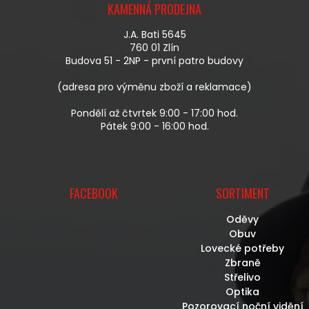
Í
KAMENNÁ PRODEJNA
P
P
A
R
J.A. Bati 5645
T
V
760 01 Zlín
Í
K
Budova 51 - 2NP - první patro budovy
Y
V
(adresa pro výměnu zboží a reklamace)
Ý
P
Pondělí až čtvrtek 9:00 - 17:00 hod.
I
Pátek 9:00 - 16:00 hod.
S
U
FACEBOOK
SORTIMENT
Oděvy
Obuv
Lovecké potřeby
Zbraně
Střelivo
Optika
Pozorovací noční vidění