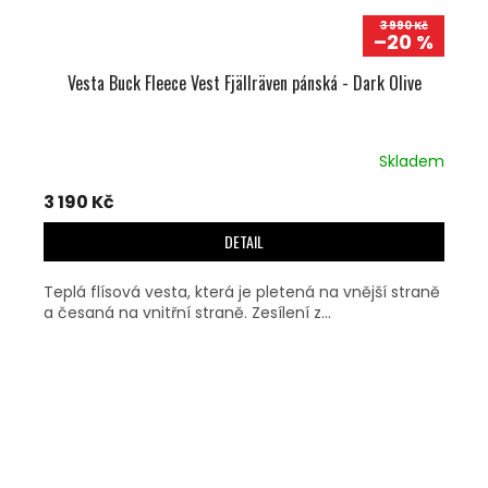
3 990 Kč
–20 %
Vesta Buck Fleece Vest Fjällräven pánská - Dark Olive
Skladem
3 190 Kč
DETAIL
Teplá flísová vesta, která je pletená na vnější straně
a česaná na vnitřní straně. Zesílení z...