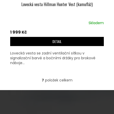
Lovecká vesta Hillman Hunter Vest (kamufláž)
Skladem
1 999 Kč
DETAIL
Lovecká vesta se zadní ventilační síťkou v
signalizační barvě a bočními držáky pro brokové
náboje...
7
položek celkem
O
V
L
Á
D
A
Z
C
Á