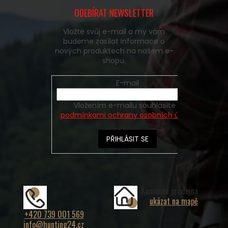
ODEBÍRAT NEWSLETTER
Vložte svůj e-mail a my vám
budeme zasílat informace o
nových produktech na našem e-
shopu.
E-mail
Vložením e-mailu souhlasíte s
podmínkami ochrany osobních údajů
PŘIHLÁSIT SE
Kamenná prodejna
ukázat na mapě
+420 739 001 569
info@hunting24.cz