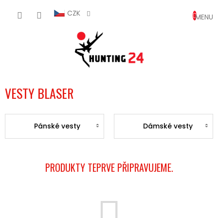
Přejít
NÁKUP
na
CZK
obsah
KOŠÍK
VESTY BLASER
Pánské vesty
Dámské vesty
PRODUKTY TEPRVE PŘIPRAVUJEME.