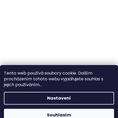
Tento web používá soubory cookie. Dalším
procházením tohoto webu vyjadřujete souhlas s
×
Hledáte nejvýhodnější cenu? Získáte jí
jejich používáním...
pomocí
registrace
.
Nastavení
×
Kromě věrnostních slev získáte také
slevu na služby na prodejně ve Zlíně!
Souhlasím
1% SLEVA NA PRVNÍ NÁKUP - POMOCÍ SLEVOVÉHO