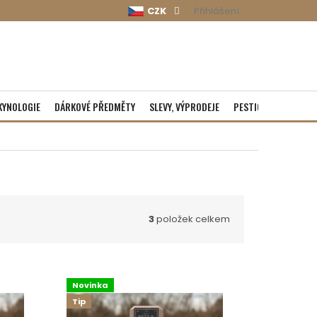
CZK
Přihlášení
KYNOLOGIE
DÁRKOVÉ PŘEDMĚTY
SLEVY, VÝPRODEJE
PESTICIDY
ROZBA
3
položek celkem
Novinka
Tip