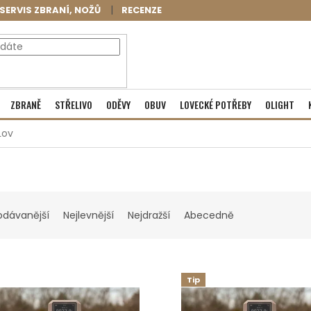
SERVIS ZBRANÍ, NOŽŮ
RECENZE
NÁKUPNÍ
Prázdný košík
ZBRANĚ
STŘELIVO
ODĚVY
OBUV
LOVECKÉ POTŘEBY
OLIGHT
KOŠÍK
Lov
odávanější
Nejlevnější
Nejdražší
Abecedně
Tip