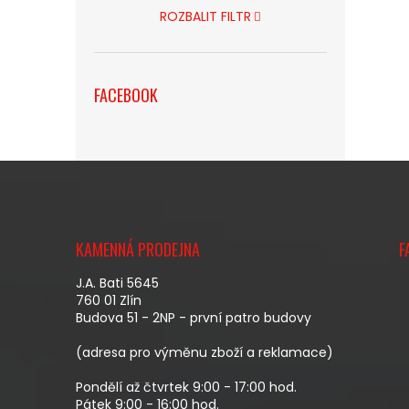
ROZBALIT FILTR
FACEBOOK
Z
Á
KAMENNÁ PRODEJNA
F
P
A
J.A. Bati 5645
T
760 01 Zlín
Budova 51 - 2NP - první patro budovy
Í
(adresa pro výměnu zboží a reklamace)
Pondělí až čtvrtek 9:00 - 17:00 hod.
Pátek 9:00 - 16:00 hod.