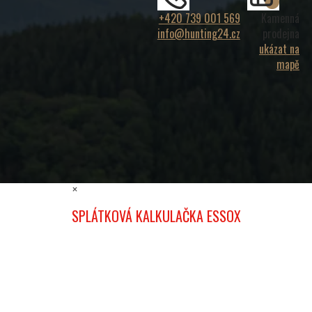
+420 739 001 569
Kamenná
info@hunting24.cz
prodejna
ukázat na
mapě
×
SPLÁTKOVÁ KALKULAČKA ESSOX