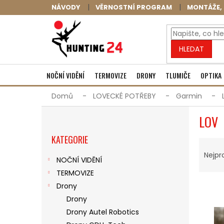
Přejít
NÁVODY
VĚRNOSTNÍ PROGRAM
MONTÁŽE, 
na
obsah
HLEDAT
NOČNÍ VIDĚNÍ
TERMOVIZE
DRONY
TLUMIČE
OPTIKA
Domů
LOVECKÉ POTŘEBY
Garmin
P
LOV
O
Přeskočit
S
KATEGORIE
kategorie
Ř
T
A
R
Nejpr
NOČNÍ VIDĚNÍ
Z
A
TERMOVIZE
E
N
V
N
N
Drony
Ý
Í
Í
Drony
P
P
P
Drony Autel Robotics
I
R
A