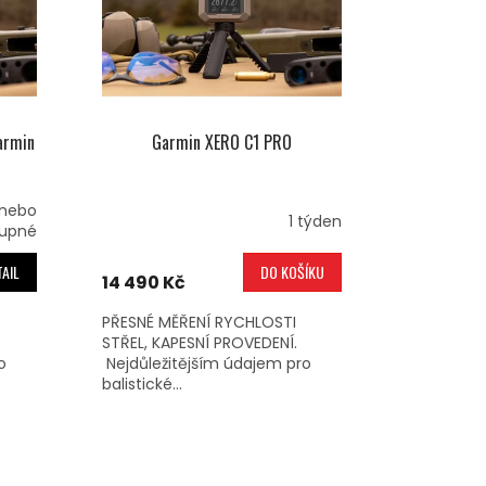
armin
Garmin XERO C1 PRO
 nebo
1 týden
upné
AIL
DO KOŠÍKU
14 490 Kč
PŘESNÉ MĚŘENÍ RYCHLOSTI
STŘEL, KAPESNÍ PROVEDENÍ.
o
Nejdůležitějším údajem pro
balistické...