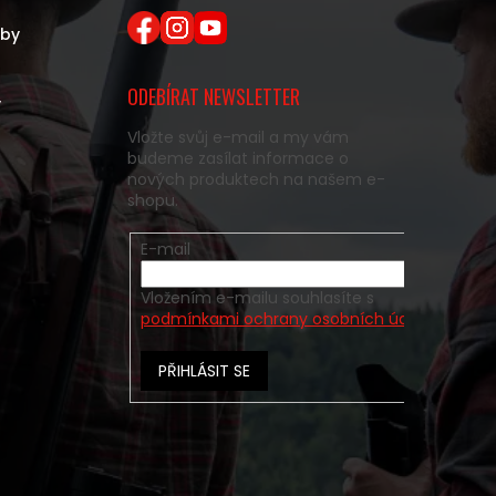
eby
ODEBÍRAT NEWSLETTER
y
Vložte svůj e-mail a my vám
budeme zasílat informace o
nových produktech na našem e-
shopu.
E-mail
Vložením e-mailu souhlasíte s
podmínkami ochrany osobních údajů
PŘIHLÁSIT SE