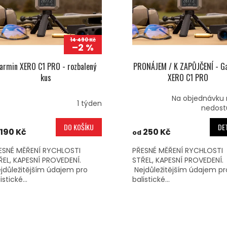
14 490 Kč
–2 %
armin XERO C1 PRO - rozbalený
PRONÁJEM / K ZAPŮJČENÍ - G
kus
XERO C1 PRO
Na objednávku
1 týden
nedost
DO KOŠÍKU
DET
 190 Kč
250 Kč
od
ESNÉ MĚŘENÍ RYCHLOSTI
PŘESNÉ MĚŘENÍ RYCHLOSTI
ŘEL, KAPESNÍ PROVEDENÍ.
STŘEL, KAPESNÍ PROVEDENÍ.
jdůležitějším údajem pro
Nejdůležitějším údajem pr
istické...
balistické...
O
V