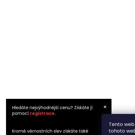
×
Hledáte nejvýhodnější cenu? Získáte jí
pomocí
registrace
.
Tento web 
×
tohoto webu
Kromě věrnostních slev získáte také