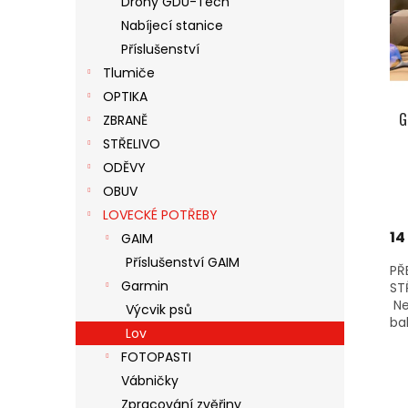
Drony GDU-Tech
S
O
N
Nabíjecí stanice
P
D
E
R
U
Příslušenství
L
O
K
Tlumiče
D
T
OPTIKA
U
Ů
G
ZBRANĚ
K
STŘELIVO
T
Ů
ODĚVY
OBUV
LOVECKÉ POTŘEBY
14
GAIM
Příslušenství GAIM
PŘ
Garmin
ST
Ne
Výcvik psů
bal
Lov
FOTOPASTI
Vábničky
Zpracování zvěřiny