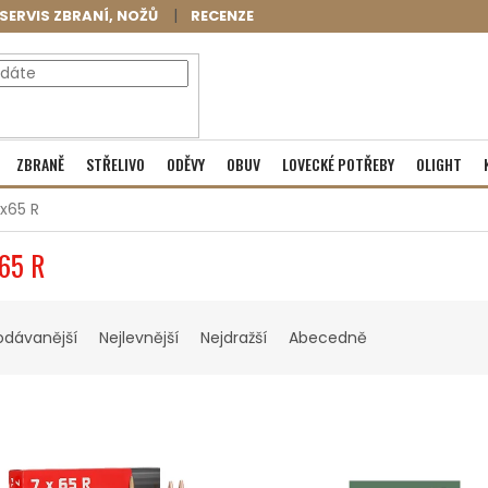
SERVIS ZBRANÍ, NOŽŮ
RECENZE
NÁKUPNÍ
Prázdný košík
ZBRANĚ
STŘELIVO
ODĚVY
OBUV
LOVECKÉ POTŘEBY
OLIGHT
KOŠÍK
7x65 R
X65 R
odávanější
Nejlevnější
Nejdražší
Abecedně