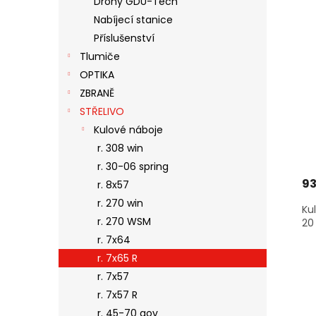
Drony GDU-Tech
S
O
N
Nabíjecí stanice
P
D
E
R
U
Příslušenství
L
O
K
Tlumiče
D
T
OPTIKA
U
Ů
ZBRANĚ
K
STŘELIVO
T
Ů
Kulové náboje
r. 308 win
r. 30-06 spring
93
r. 8x57
r. 270 win
Ku
r. 270 WSM
20
r. 7x64
r. 7x65 R
r. 7x57
r. 7x57 R
r. 45-70 gov