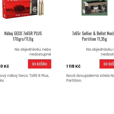
Náboj GECO 7x65R PLUS
7x65r Sellier & Bellot Nosl
170grs/11,0g
Partition 11,35g
Na objednávku nebo
Na objednávku
nedostupné
nedost
DO KOŠÍKU
DO KOŠ
0 Kč
1 118 Kč
lový náboj Geco 7x65 R Plus,
Nová dvoujaderná střela N
 ks
Partition.