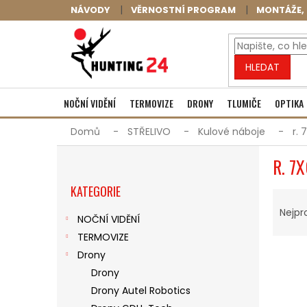
Přejít
NÁVODY
VĚRNOSTNÍ PROGRAM
MONTÁŽE, 
na
obsah
HLEDAT
NOČNÍ VIDĚNÍ
TERMOVIZE
DRONY
TLUMIČE
OPTIKA
Domů
STŘELIVO
Kulové náboje
r. 
P
R. 7
O
Přeskočit
S
KATEGORIE
kategorie
Ř
T
A
R
Nejpr
NOČNÍ VIDĚNÍ
Z
A
TERMOVIZE
E
N
V
N
N
Drony
Ý
Í
Í
Drony
P
P
P
Drony Autel Robotics
I
R
A