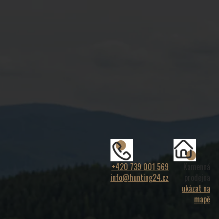
+420 739 001 569
Kamenná
info@hunting24.cz
prodejna
ukázat na
mapě