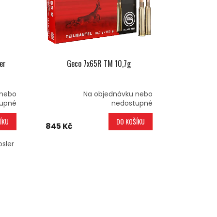
er
Geco 7x65R TM 10,7g
 nebo
Na objednávku nebo
upné
nedostupné
ÍKU
DO KOŠÍKU
845 Kč
osler