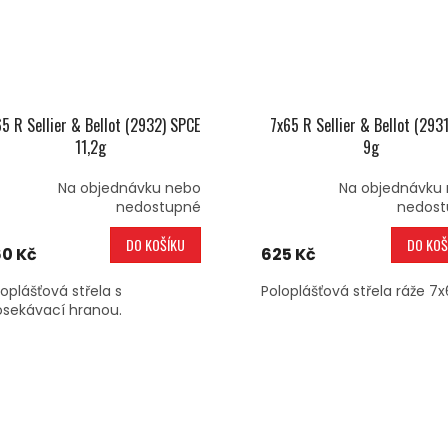
5 R Sellier & Bellot (2932) SPCE
7x65 R Sellier & Bellot (293
11,2g
9g
Na objednávku nebo
Na objednávku
nedostupné
nedost
DO KOŠÍKU
DO KOŠ
0 Kč
625 Kč
loplášťová střela s
Poloplášťová střela ráže 7x
osekávací hranou.
O
V
L
Á