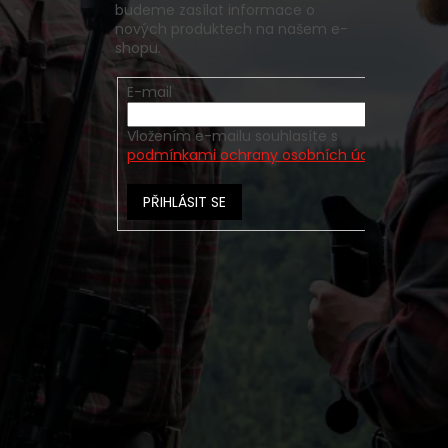
budeme zasílat informace o
nových produktech na našem e-
shopu.
E-mail
Vložením e-mailu souhlasíte s
podmínkami ochrany osobních údajů
PŘIHLÁSIT SE