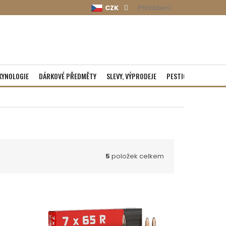
CZK
Přihlášení
KYNOLOGIE
DÁRKOVÉ PŘEDMĚTY
SLEVY, VÝPRODEJE
PESTICIDY
ROZBA
5
položek celkem