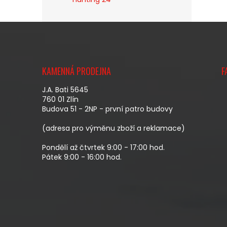
Z
Á
KAMENNÁ PRODEJNA
F
P
A
J.A. Bati 5645
T
760 01 Zlín
Budova 51 - 2NP - první patro budovy
Í
(adresa pro výměnu zboží a reklamace)
Pondělí až čtvrtek 9:00 - 17:00 hod.
Pátek 9:00 - 16:00 hod.