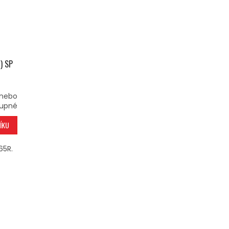
1) SP
 nebo
upné
ÍKU
65R.