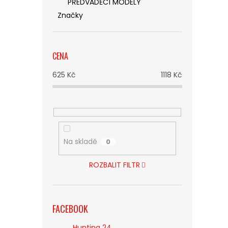
PŘEDVÁDĚCÍ MODELY
Značky
CENA
625
Kč
1118
Kč
Na skladě
0
ROZBALIT FILTR
FACEBOOK
Hunting 24