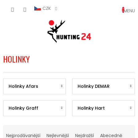
Přejít
NÁKUP
na
CZK
obsah
KOŠÍK
HOLINKY
Holinky Afars
Holinky DEMAR
Holinky Graff
Holinky Hart
Ř
A
Nejprodávanější
Nejlevnější
Nejdražší
Abecedně