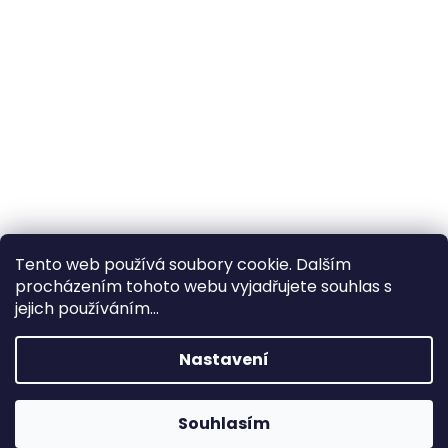
Tento web používá soubory cookie. Dalším
procházením tohoto webu vyjadřujete souhlas s
×
Hledáte nejvýhodnější cenu? Získáte jí
jejich používáním...
pomocí
registrace
.
Nastavení
×
Kromě věrnostních slev získáte také
slevu na služby na prodejně ve Zlíně!
Souhlasím
1% SLEVA NA PRVNÍ NÁKUP - POMOCÍ SLEVOVÉHO