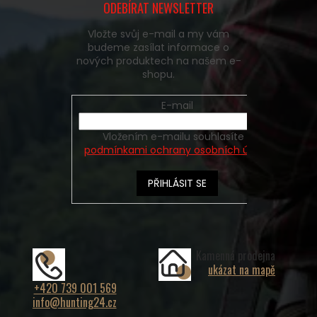
ODEBÍRAT NEWSLETTER
Vložte svůj e-mail a my vám
budeme zasílat informace o
nových produktech na našem e-
shopu.
E-mail
Vložením e-mailu souhlasíte s
podmínkami ochrany osobních údajů
PŘIHLÁSIT SE
Kamenná prodejna
ukázat na mapě
+420 739 001 569
info@hunting24.cz