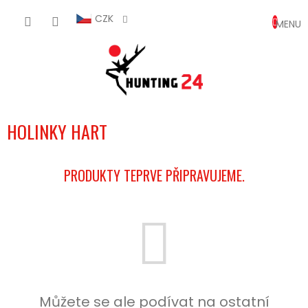
Přejít
NÁKUP
na
CZK
obsah
KOŠÍK
HOLINKY HART
PRODUKTY TEPRVE PŘIPRAVUJEME.
Můžete se ale podívat na ostatní