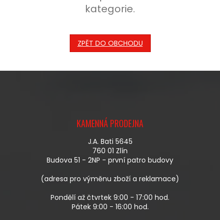
kategorie.
ZPĚT DO OBCHODU
Z
Á
KAMENNÁ PRODEJNA
P
A
J.A. Bati 5645
T
760 01 Zlín
Í
Budova 51 - 2NP - první patro budovy
(adresa pro výměnu zboží a reklamace)
Pondělí až čtvrtek 9:00 - 17:00 hod.
Pátek 9:00 - 16:00 hod.