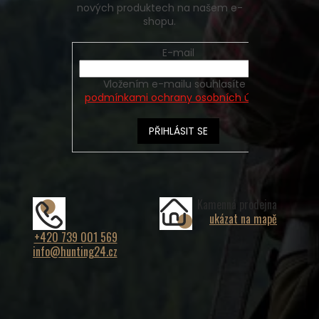
nových produktech na našem e-
shopu.
E-mail
Vložením e-mailu souhlasíte s
podmínkami ochrany osobních údajů
PŘIHLÁSIT SE
Kamenná prodejna
ukázat na mapě
+420 739 001 569
info@hunting24.cz