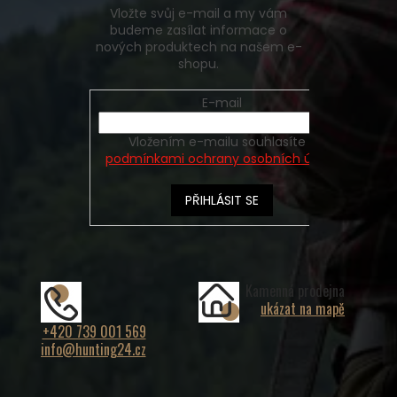
Vložte svůj e-mail a my vám
budeme zasílat informace o
nových produktech na našem e-
shopu.
E-mail
Vložením e-mailu souhlasíte s
podmínkami ochrany osobních údajů
PŘIHLÁSIT SE
Kamenná prodejna
ukázat na mapě
+420 739 001 569
info@hunting24.cz