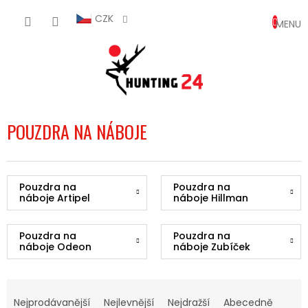
Přejít
NÁKUP
na
CZK
obsah
KOŠÍK
POUZDRA NA NÁBOJE
Pouzdra na
Pouzdra na
náboje Artipel
náboje Hillman
Pouzdra na
Pouzdra na
náboje Odeon
náboje Zubíček
Ř
A
Nejprodávanější
Nejlevnější
Nejdražší
Abecedně