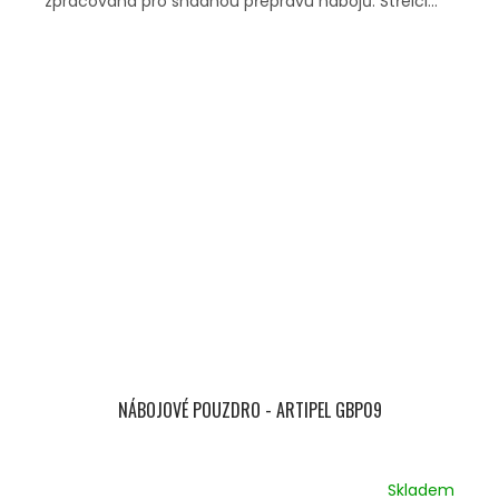
zpracovaná pro snadnou přepravu nábojů. Střelci...
NÁBOJOVÉ POUZDRO - ARTIPEL GBP09
Skladem