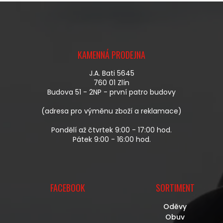
V
A
Á
C
N
Í
Í
P
Z
R
Á
V
KAMENNÁ PRODEJNA
P
K
A
Y
J.A. Bati 5645
T
V
760 01 Zlín
Í
Ý
Budova 51 - 2NP - první patro budovy
P
I
(adresa pro výměnu zboží a reklamace)
S
U
Pondělí až čtvrtek 9:00 - 17:00 hod.
Pátek 9:00 - 16:00 hod.
FACEBOOK
SORTIMENT
Oděvy
Obuv