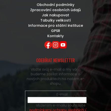
Obchodní podmínky
Zpracování osobních údajů
Jak nakupovat
Tabulky velikostí
Informace pro státní instituce
GPSR
Kontakty
ODEBÍRAT NEWSLETTER
Vložte svůj e-mail a my vám
budeme zasílat informace o
nových produktech na našem e-
shopu.
E-mail
Vložením e-mailu souhlasíte s
podmínkami ochrany osobních údajů