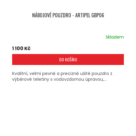
NÁBOJOVÉ POUZDRO - ARTIPEL GBP06
Skladem
1 100 Kč
DO KOŠÍKU
Kvalitní, velmi pevně a precizně ušité pouzdro z
výběrové teletiny s vodovzdornou úpravou,...