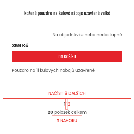
kožené pouzdro na kulové náboje uzavřené velké
Na objednávku nebo nedostupné
359 Kč
DO KOŠÍKU
Pouzdro na 11 kulových nábojů uzavřené
NAČÍST 8 DALŠÍCH
S
1
2
T
O
R
20
položek celkem
V
Á
L
NAHORU
N
Á
K
O
D