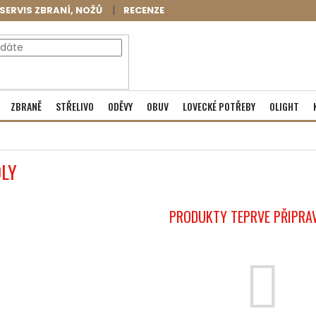
SERVIS ZBRANÍ, NOŽŮ
RECENZE
NÁKUPNÍ
Prázdný košík
ZBRANĚ
STŘELIVO
ODĚVY
OBUV
LOVECKÉ POTŘEBY
OLIGHT
KOŠÍK
LY
PRODUKTY TEPRVE PŘIPRA