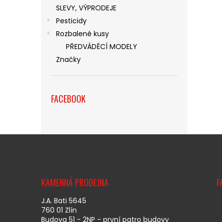
SLEVY, VÝPRODEJE
Pesticidy
Rozbalené kusy
PŘEDVÁDĚCÍ MODELY
Značky
FACEBOOK
Z
Á
KAMENNÁ PRODEJNA
F
P
A
J.A. Bati 5645
T
760 01 Zlín
Budova 51 - 2NP - první patro budovy