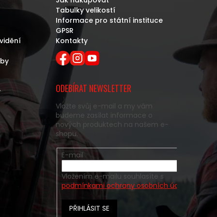
Jak nakupovat
Tabulky velikostí
Informace pro státní instituce
GPSR
vidění
Kontakty
eby
ODEBÍRAT NEWSLETTER
y
Vložte svůj e-mail a my vám
budeme zasílat informace o
nových produktech na našem e-
shopu.
E-mail
Vložením e-mailu souhlasíte s
podmínkami ochrany osobních údajů
PŘIHLÁSIT SE