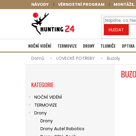
Přejít
NÁVODY
VĚRNOSTNÍ PROGRAM
MONTÁŽE, 
na
obsah
HLEDAT
NOČNÍ VIDĚNÍ
TERMOVIZE
DRONY
TLUMIČE
OPTIKA
Domů
LOVECKÉ POTŘEBY
Buzoly
P
BUZO
O
Přeskočit
S
KATEGORIE
kategorie
T
R
NOČNÍ VIDĚNÍ
A
TERMOVIZE
N
N
Drony
Í
Drony
P
Drony Autel Robotics
A