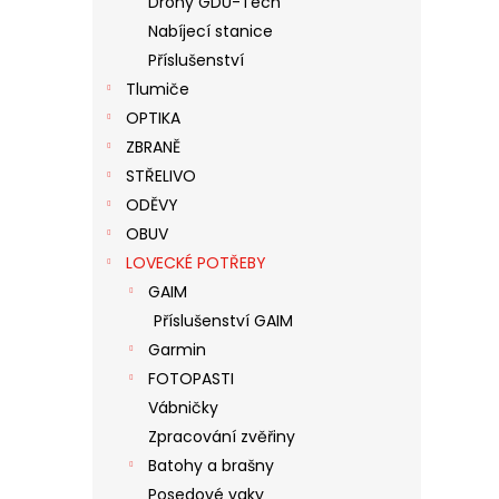
Drony GDU-Tech
N
Nabíjecí stanice
E
Příslušenství
L
Tlumiče
OPTIKA
ZBRANĚ
STŘELIVO
ODĚVY
OBUV
LOVECKÉ POTŘEBY
GAIM
Příslušenství GAIM
Garmin
FOTOPASTI
Vábničky
Zpracování zvěřiny
Batohy a brašny
Posedové vaky