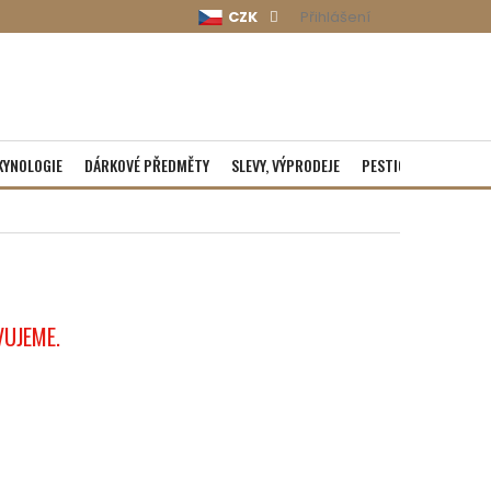
CZK
Přihlášení
KYNOLOGIE
DÁRKOVÉ PŘEDMĚTY
SLEVY, VÝPRODEJE
PESTICIDY
ROZBA
VUJEME.