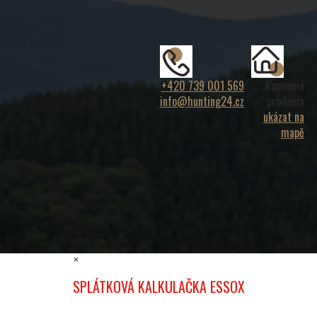
+420 739 001 569
Kamenná
info@hunting24.cz
prodejna
ukázat na
mapě
×
SPLÁTKOVÁ KALKULAČKA ESSOX