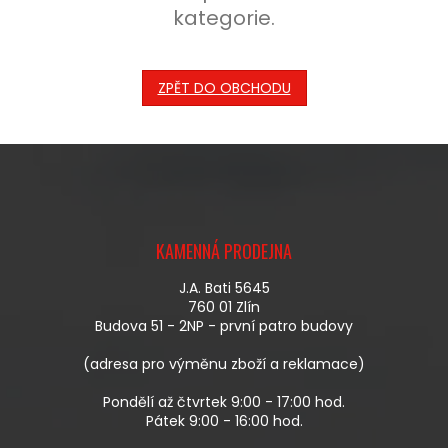
kategorie.
ZPĚT DO OBCHODU
Z
Á
KAMENNÁ PRODEJNA
P
A
J.A. Bati 5645
T
760 01 Zlín
Í
Budova 51 - 2NP - první patro budovy
(adresa pro výměnu zboží a reklamace)
Pondělí až čtvrtek 9:00 - 17:00 hod.
Pátek 9:00 - 16:00 hod.