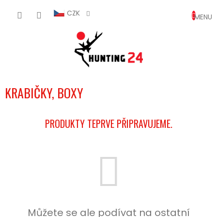
Přejít
NÁKUP
na
CZK
obsah
KOŠÍK
KRABIČKY, BOXY
PRODUKTY TEPRVE PŘIPRAVUJEME.
Můžete se ale podívat na ostatní