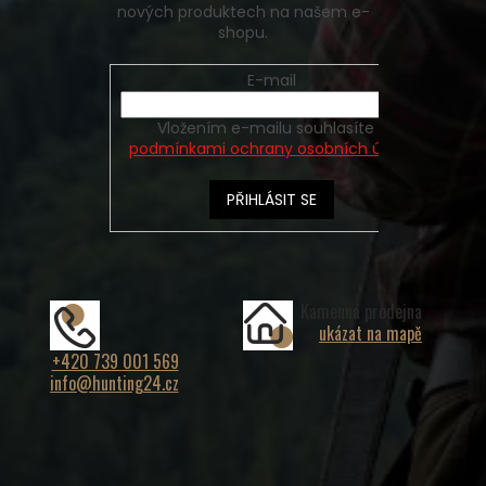
nových produktech na našem e-
shopu.
E-mail
Vložením e-mailu souhlasíte s
podmínkami ochrany osobních údajů
PŘIHLÁSIT SE
Kamenná prodejna
ukázat na mapě
+420 739 001 569
info@hunting24.cz