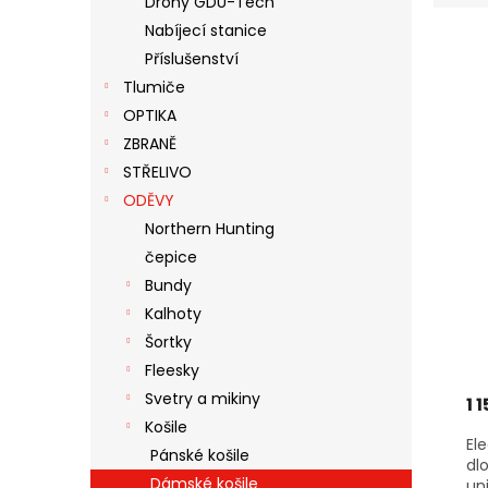
Drony GDU-Tech
E
N
Nabíjecí stanice
V
N
E
Ý
Í
Příslušenství
L
P
P
Tlumiče
I
R
OPTIKA
S
O
ZBRANĚ
P
D
STŘELIVO
R
U
ODĚVY
O
K
D
T
Northern Hunting
U
Ů
čepice
K
Bundy
T
Kalhoty
Ů
Šortky
Fleesky
Svetry a mikiny
1 
Košile
El
Pánské košile
dl
Dámské košile
un