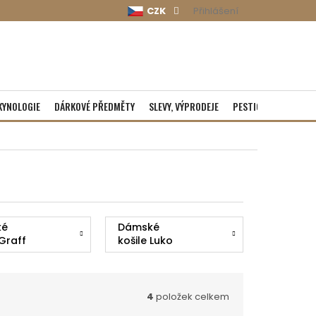
CZK
Přihlášení
KYNOLOGIE
DÁRKOVÉ PŘEDMĚTY
SLEVY, VÝPRODEJE
PESTICIDY
ROZBA
ké
Dámské
 Graff
košile Luko
4
položek celkem