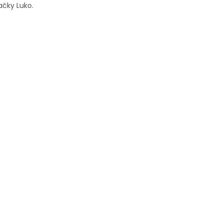
ačky Luko.
O
V
L
Á
D
A
C
Í
P
R
V
K
Y
V
Ý
P
I
S
U