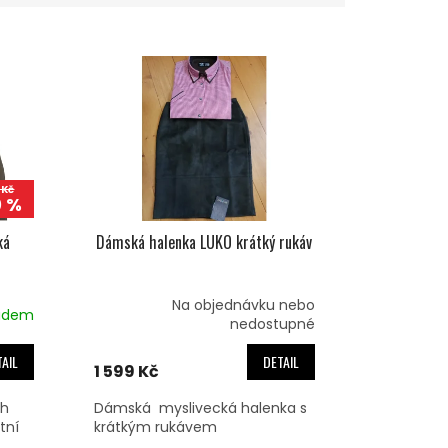
 Kč
0 %
ká
Dámská halenka LUKO krátký rukáv
Na objednávku nebo
adem
nedostupné
AIL
DETAIL
1 599 Kč
ch
Dámská myslivecká halenka s
tní
krátkým rukávem