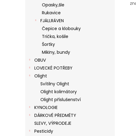
zn
Opasky,šle
Rukavice
FJÄLLRÄVEN
Čepice a klobouky
Trička, košile
Šortky
Mikiny, bundy
OBUV
LOVECKÉ POTŘEBY
Olight
Svítilny Olight
Olight kolimátory
Olight příslušenství
KYNOLOGIE
DÁRKOVÉ PŘEDMĚTY
SLEVY, VÝPRODEJE
Pesticidy