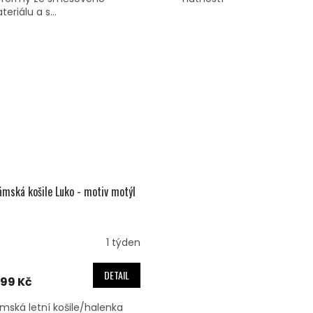
eriálu a s...
mská košile Luko - motiv motýl
1 týden
DETAIL
099 Kč
mská letní košile/halenka