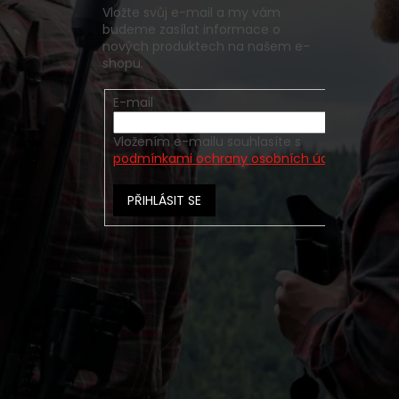
Vložte svůj e-mail a my vám
budeme zasílat informace o
nových produktech na našem e-
shopu.
E-mail
Vložením e-mailu souhlasíte s
podmínkami ochrany osobních údajů
PŘIHLÁSIT SE