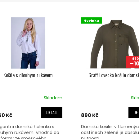
Novinka
990
–1
Košile s dlouhým rukávem
Graff Lovecká košile dáms
Skladem
Skl
DETAIL
DET
150 Kč
890 Kč
egantní dámská halenka s
Dámská košile v tlumený
ouhým rukávem vhodná do
odstínech zelené je absolu
iformy ze směsového
nutností