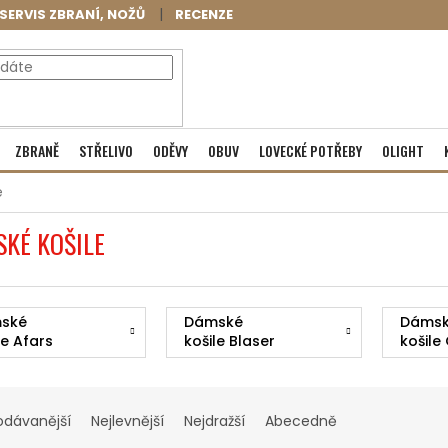
SERVIS ZBRANÍ, NOŽŮ
RECENZE
NÁKUPNÍ
Prázdný košík
ZBRANĚ
STŘELIVO
ODĚVY
OBUV
LOVECKÉ POTŘEBY
OLIGHT
KOŠÍK
e
KÉ KOŠILE
ské
Dámské
Dáms
le Afars
košile Blaser
košile
odávanější
Nejlevnější
Nejdražší
Abecedně