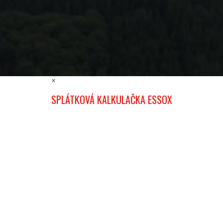
×
SPLÁTKOVÁ KALKULAČKA ESSOX