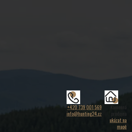
+420 739 001 569
Kamenná
info@hunting24.cz
prodejna
ukázat na
mapě