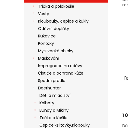
mat
Trička a polokošile
Vesty
Kloubouky, čepice a kukly
Oděvní doplňky
Rukavice
Ponožky
Myslivecké obleky
Maskování
Impregnace na oděvy
Čističe a ochrana kůže
Dá
Spodní prádlo
Deerhunter
Děti a mladiství
Kalhoty
Bundy a Mikiny
1 
Trička a Košile
Čepice,kšiltovky,Klobouky
Dá