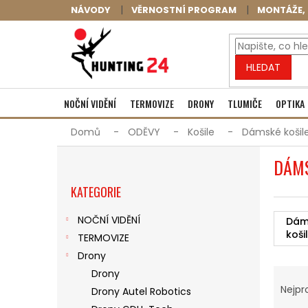
Přejít
NÁVODY
VĚRNOSTNÍ PROGRAM
MONTÁŽE, 
na
obsah
HLEDAT
NOČNÍ VIDĚNÍ
TERMOVIZE
DRONY
TLUMIČE
OPTIKA
Domů
ODĚVY
Košile
Dámské košil
P
DÁMS
O
Přeskočit
S
KATEGORIE
kategorie
T
R
NOČNÍ VIDĚNÍ
Dám
A
koši
TERMOVIZE
N
N
Drony
Ř
Í
Drony
A
P
Nejpr
Drony Autel Robotics
Z
A