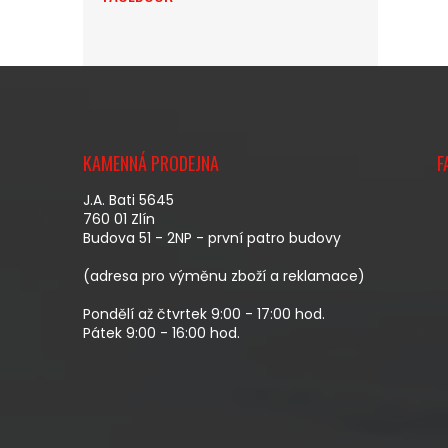
Z
Á
KAMENNÁ PRODEJNA
F
P
A
J.A. Bati 5645
T
760 01 Zlín
Budova 51 - 2NP - první patro budovy
Í
(adresa pro výměnu zboží a reklamace)
Pondělí až čtvrtek 9:00 - 17:00 hod.
Pátek 9:00 - 16:00 hod.