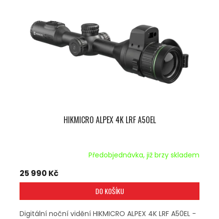
U
S
K
P
T
R
Ů
O
D
U
K
T
Ů
HIKMICRO ALPEX 4K LRF A50EL
Předobjednávka, již brzy skladem
25 990 Kč
DO KOŠÍKU
Digitální noční vidění HIKMICRO ALPEX 4K LRF A50EL -