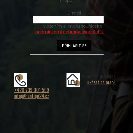
shopu.
E-mail
Vložením e-mailu souhlasíte s
podmínkami ochrany osobních údajů
PŘIHLÁSIT SE
Kamenná prodejna
ukázat na mapě
+420 739 001 569
info@hunting24.cz