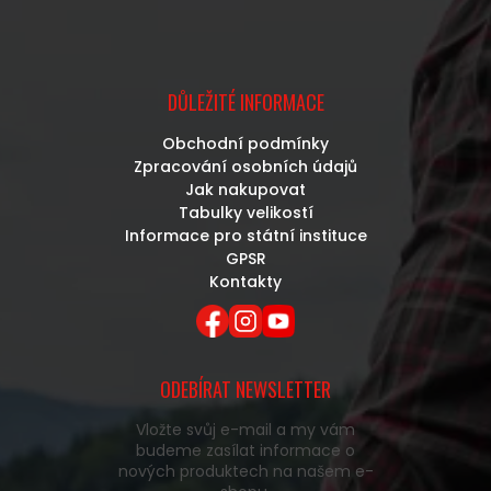
DŮLEŽITÉ INFORMACE
Obchodní podmínky
Zpracování osobních údajů
Jak nakupovat
Tabulky velikostí
Informace pro státní instituce
GPSR
Kontakty
ODEBÍRAT NEWSLETTER
Vložte svůj e-mail a my vám
budeme zasílat informace o
nových produktech na našem e-