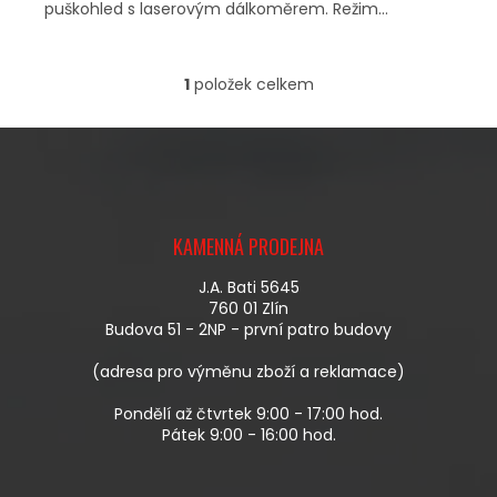
puškohled s laserovým dálkoměrem. Režim...
1
položek celkem
O
V
L
Á
D
A
Z
C
Á
Í
KAMENNÁ PRODEJNA
P
P
A
R
J.A. Bati 5645
T
V
760 01 Zlín
Í
K
Budova 51 - 2NP - první patro budovy
Y
V
(adresa pro výměnu zboží a reklamace)
Ý
P
Pondělí až čtvrtek 9:00 - 17:00 hod.
I
Pátek 9:00 - 16:00 hod.
S
U