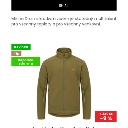
DETAIL
Mikina Drain s krátkým zipem je skutečný multitalent
pro všechny teploty a pro všechny venkovní...
Novinka
Tip
Doprava
zdarma
4 340 Kč
–9 %