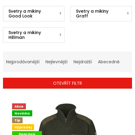
Svetry a mikiny
Svetry a mikiny
Good Look
Graff
Svetry a mikiny
Hillman
Ř
A
Nejprodávanější
Nejlevnější
Nejdražší
Abecedně
Z
E
N
OTEVŘÍT FILTR
Í
P
V
R
Ý
O
Akce
P
D
Novinka
I
U
Tip
S
K
Výprodej
P
T
Doprava