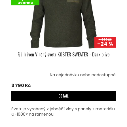
R
zdarma
Ů
O
D
U
K
T
Ů
4 990 Kč
–24 %
Fjällräven Vlněný svetr KOSTER SWEATER - Dark olive
Na objednávku nebo nedostupné
3 790 Kč
DETAIL
Svetr je vyrobený z jehněčí vlny s panely z materiálu
G-1000® na ramenou.