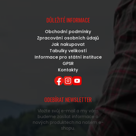
DŮLEŽITÉ INFORMACE
Obchodní podmínky
Zpracování osobních údajů
Jak nakupovat
Tabulky velikostí
Informace pro státní instituce
GPSR
Kontakty
ODEBÍRAT NEWSLETTER
Vložte svůj e-mail a my vám
budeme zasílat informace o
nových produktech na našem e-
shopu.