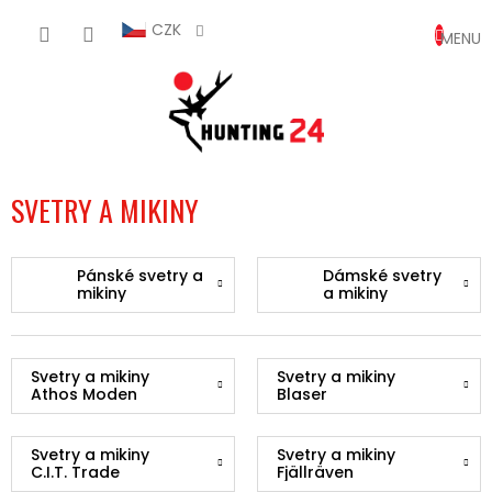
Přejít
NÁKUP
na
CZK
obsah
KOŠÍK
SVETRY A MIKINY
Pánské svetry a
Dámské svetry
mikiny
a mikiny
Svetry a mikiny
Svetry a mikiny
Athos Moden
Blaser
Svetry a mikiny
Svetry a mikiny
C.I.T. Trade
Fjällräven