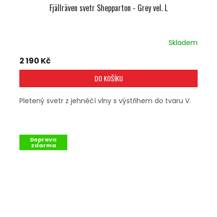
Fjällräven svetr Shepparton - Grey vel. L
Skladem
2 190 Kč
DO KOŠÍKU
Pletený svetr z jehněčí vlny s výstřihem do tvaru V.
Doprava
zdarma