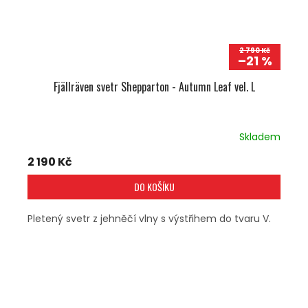
2 790 Kč
–21 %
Fjällräven svetr Shepparton - Autumn Leaf vel. L
Skladem
2 190 Kč
DO KOŠÍKU
Pletený svetr z jehněčí vlny s výstřihem do tvaru V.