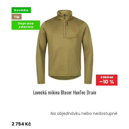
Novinka
Tip
Doprava
zdarma
3 060 Kč
–10 %
Lovecká mikina Blaser HunTec Drain
Na objednávku nebo nedostupné
2 754 Kč