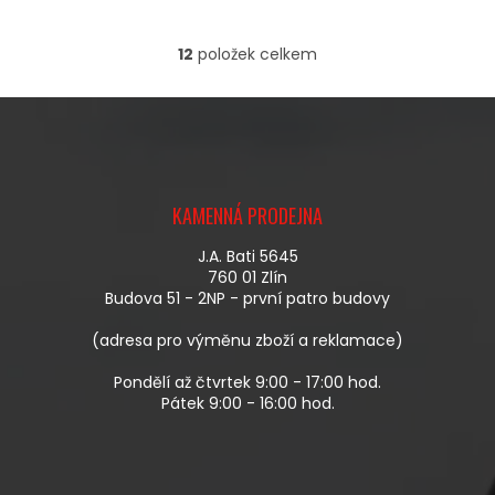
12
položek celkem
O
V
L
Á
D
A
Z
C
Á
Í
KAMENNÁ PRODEJNA
P
P
A
R
J.A. Bati 5645
T
V
760 01 Zlín
Í
K
Budova 51 - 2NP - první patro budovy
Y
V
(adresa pro výměnu zboží a reklamace)
Ý
P
Pondělí až čtvrtek 9:00 - 17:00 hod.
I
Pátek 9:00 - 16:00 hod.
S
U