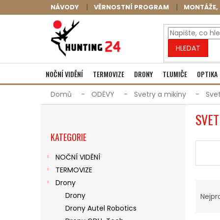
Přejít
NÁVODY
VĚRNOSTNÍ PROGRAM
MONTÁŽE, 
na
obsah
HLEDAT
NOČNÍ VIDĚNÍ
TERMOVIZE
DRONY
TLUMIČE
OPTIKA
Domů
ODĚVY
Svetry a mikiny
Svet
P
SVET
O
Přeskočit
S
KATEGORIE
kategorie
T
R
NOČNÍ VIDĚNÍ
A
TERMOVIZE
N
Ř
N
Drony
A
Í
Drony
Nejpr
Z
P
Drony Autel Robotics
E
A