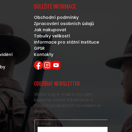
DŮLEŽITÉ INFORMACE
Obchodní podmínky
Zpracování osobních údajů
Jak nakupovat
Tabulky velikostí
Informace pro státní instituce
GPSR
vidění
Kontakty
eby
ODEBÍRAT NEWSLETTER
y
Vložte svůj e-mail a my vám
budeme zasílat informace o
nových produktech na našem e-
shopu.
E-mail