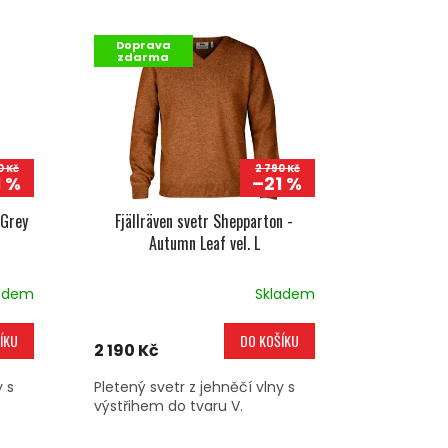
Doprava
zdarma
0 Kč
2 790 Kč
1 %
–21 %
 Grey
Fjällräven svetr Shepparton -
Autumn Leaf vel. L
adem
Skladem
ÍKU
DO KOŠÍKU
2 190 Kč
y s
Pletený svetr z jehněčí vlny s
výstřihem do tvaru V.