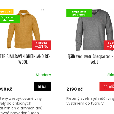
ýprodej
Doprava
zdarma
Doprava
zdarma
4 890 Kč
2 79
–41 %
–2
ETR FJÄLLRÄVEN GREENLAND RE-
Fjällräven svetr Shepparton -
WOOL
vel. L
Skladem
Skl
DETAIL
DO KOŠ
850 Kč
2 190 Kč
etený z recyklované vlny.
Pletený svetr z jehněčí vln
vělý do chladných
výstřihem do tvaru V.
dzimních a zimních dnů.
revné provedení Deep...