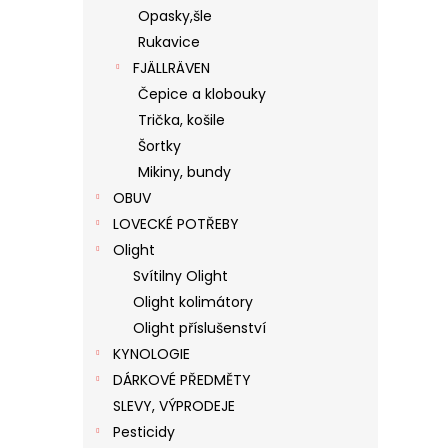
Opasky,šle
Rukavice
FJÄLLRÄVEN
Čepice a klobouky
Trička, košile
Šortky
Mikiny, bundy
OBUV
LOVECKÉ POTŘEBY
Olight
Svítilny Olight
Olight kolimátory
Olight příslušenství
KYNOLOGIE
DÁRKOVÉ PŘEDMĚTY
SLEVY, VÝPRODEJE
Pesticidy