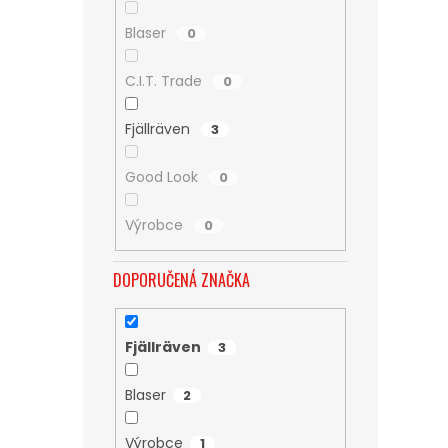
Blaser
0
C.I.T. Trade
0
Fjällräven
3
Good Look
0
Výrobce
0
DOPORUČENÁ ZNAČKA
Fjällräven
3
Blaser
2
Výrobce
1