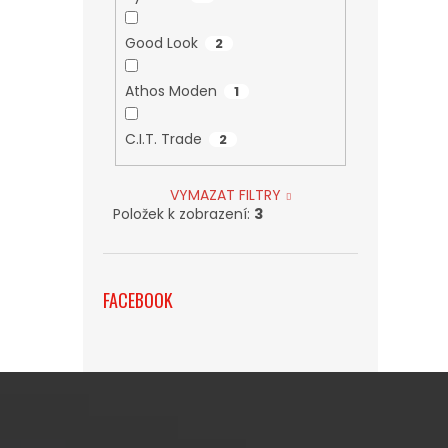
Good Look
2
Athos Moden
1
C.I.T. Trade
2
VYMAZAT FILTRY
Položek k zobrazení:
3
FACEBOOK
Z