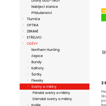
Drony GDU-Tech
V
N
N
Nabíjecí stanice
Ý
Í
E
V
P
Příslušenství
P
L
I
R
Tlumiče
S
O
OPTIKA
P
D
ZBRANĚ
R
U
STŘELIVO
O
K
ODĚVY
D
T
U
Ů
Northern Hunting
SV
K
čepice
T
Bundy
Ů
Kalhoty
Šortky
Fleesky
2 
Svetry a mikiny
Pl
Pánské svetry a mikiny
Sk
Dámské svetry a mikiny
po
Košile
Ba