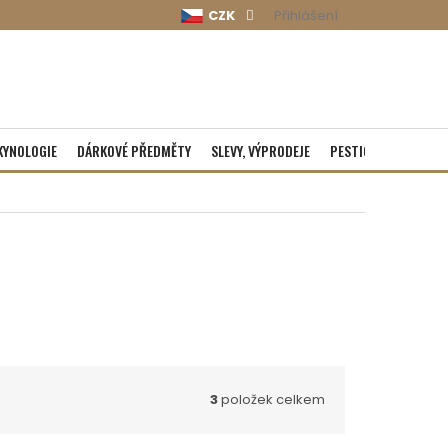
CZK
Přihlášení
KYNOLOGIE
DÁRKOVÉ PŘEDMĚTY
SLEVY, VÝPRODEJE
PESTICIDY
ROZBA
3
položek celkem