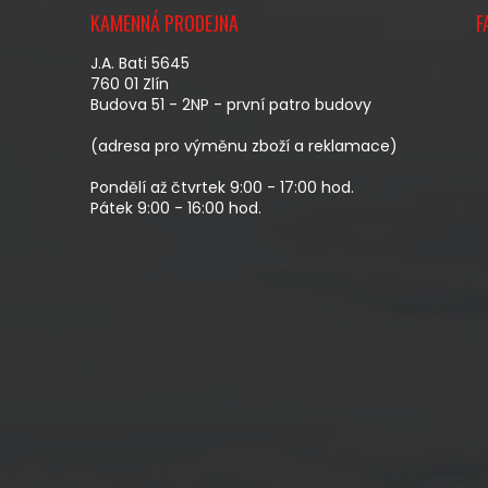
Á
KAMENNÁ PRODEJNA
F
P
A
J.A. Bati 5645
T
760 01 Zlín
Budova 51 - 2NP - první patro budovy
Í
(adresa pro výměnu zboží a reklamace)
Pondělí až čtvrtek 9:00 - 17:00 hod.
Pátek 9:00 - 16:00 hod.