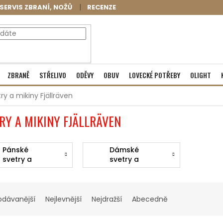
SERVIS ZBRANÍ, NOŽŮ
RECENZE
NÁKUPNÍ
Prázdný košík
ZBRANĚ
STŘELIVO
ODĚVY
OBUV
LOVECKÉ POTŘEBY
OLIGHT
KOŠÍK
ry a mikiny Fjällräven
RY A MIKINY FJÄLLRÄVEN
Pánské
Dámské
svetry a
svetry a
mikiny
mikiny
odávanější
Nejlevnější
Nejdražší
Abecedně