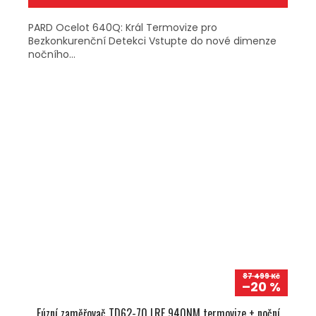
PARD Ocelot 640Q: Král Termovize pro
Bezkonkurenční Detekci Vstupte do nové dimenze
nočního...
87 499 Kč
–20 %
Fúzní zaměřovač TD62-70 LRF 940NM termovize + noční