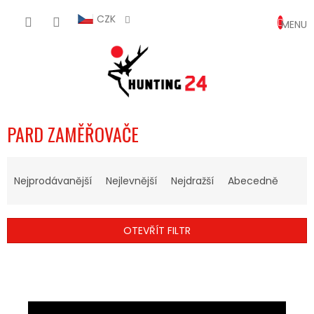
Přejít
NÁKUP
na
CZK
obsah
KOŠÍK
PARD ZAMĚŘOVAČE
Ř
A
Nejprodávanější
Nejlevnější
Nejdražší
Abecedně
Z
E
N
OTEVŘÍT FILTR
Í
P
V
R
Ý
O
P
D
I