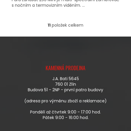
s nočním a termovizním viděním. ...
11
položek celkem
O
V
L
Á
D
A
Z
C
Á
Í
KAMENNÁ PRODEJNA
P
P
A
R
J.A. Bati 5645
T
V
760 01 Zlín
Í
K
Budova 51 - 2NP - první patro budovy
Y
V
(adresa pro výměnu zboží a reklamace)
Ý
P
Pondělí až čtvrtek 9:00 - 17:00 hod.
I
Pátek 9:00 - 16:00 hod.
S
U