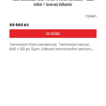
vidění + laserový dálkoměr
1 týden
69 990 Kč
DO KOŠÍKU
Termovizní fúzní zaměřovač. Termovizní senzor:
640 × 512 px, 12μm. Citlivost termovizního senzoru...