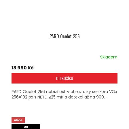
PARD Ocelot 256
Skladem
18 990 Kč
DO KOŠÍKU
PARD Ocelot 256 nabízí ostrý obraz díky senzoru VOx
256×192 px s NETD ≤25 mK a detekci až na 900...
Akce
Do