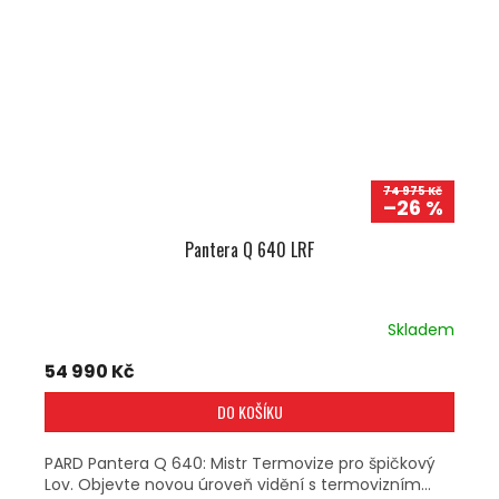
74 975 Kč
–26 %
Pantera Q 640 LRF
Skladem
54 990 Kč
DO KOŠÍKU
PARD Pantera Q 640: Mistr Termovize pro špičkový
Lov. Objevte novou úroveň vidění s termovizním...