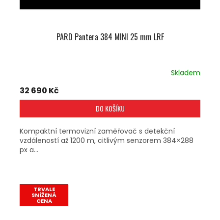
PARD Pantera 384 MINI 25 mm LRF
Skladem
32 690 Kč
DO KOŠÍKU
Kompaktní termovizní zaměřovač s detekční
vzdáleností až 1200 m, citlivým senzorem 384×288
px a...
TRVALE
SNÍŽENÁ
CENA