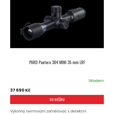
U
S
K
P
T
R
Ů
O
D
U
K
T
Ů
PARD Pantera 384 MINI 35 mm LRF
Skladem
37 690 Kč
DO KOŠÍKU
Výkonný termovizní zaměřovač s detekční