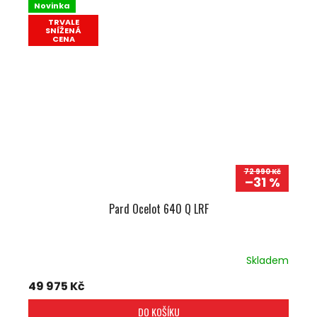
Novinka
TRVALE
SNÍŽENÁ
CENA
72 990 Kč
–31 %
Pard Ocelot 640 Q LRF
Skladem
49 975 Kč
DO KOŠÍKU