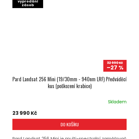
vyprodání
zásob
32 990 Kč
–27 %
Pard Landsat 256 Mini (19/30mm - 940nm LRF) Předváděcí
kus (poškození krabice)
Skladem
23 990 Kč
DO KOŠÍKU
Pard Landsat 256 Mini je multi-spectralní zaměřovač