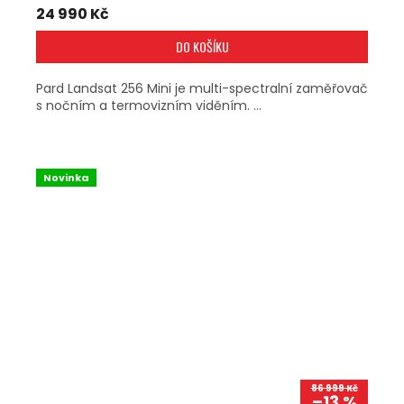
24 990 Kč
DO KOŠÍKU
Pard Landsat 256 Mini je multi-spectralní zaměřovač
s nočním a termovizním viděním. ...
Novinka
86 999 Kč
–13 %