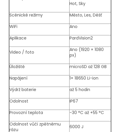
Hot, Sky
Scénické režimy
Město, Les, Déšť
WiFi
Ano
Aplikace
PardVision2
Ano (1920 × 1080
Video / foto
px)
Úložiště
microSD až 128 GB
Napájení
1× 18650 Li-ion
Výdrž baterie
až 5 hodin
Odolnost
IP67
Provozní teplota
-30 °C až +55 °C
Odolnost vůči zpětnému
6000 J
rázu