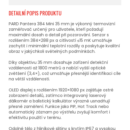
DETAILNÍ POPIS PRODUKTU
PARD Pantera 384 Mini 35 mm je výkonný termovizní
zaměřovač určený pro uživatele, kteří požadují
maximální dosah a detail při pozorování. Senzor s
rozlišením 384×288 px a citlivostí ≤15 mK umožňuje
zachytit i minimální teplotní rozdíly a poskytuje kvalitní
obraz v jakýchkoli světelných podmínkách.
Díky objektivu 35 mm dosahuje zařízení detekční
vzdálenosti až 1800 metrů a nabízí vyšší optické
zvětšení (3,4×), což umožňuje přesnější identifikaci cíle
na větší vzdálenosti.
OLED displej s rozlišením 1920×1080 px zajišťuje ostré
zobrazení detailů, zatímco integrovaný laserový
dálkoměr a balistický kalkulátor výrazně usnadňují
přesné zaměření. Funkce jako PIP, Hot Track nebo
automatický záznam po výstřelu zvyšují komfort i
efektivitu použití v terénu.
Odolné tělo z hliníkové slitiny s krytím IP67 a vysokou