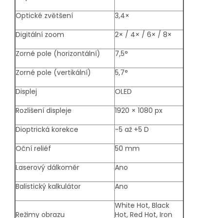
Optické zvětšení
3,4×
Digitální zoom
2× / 4× / 6× / 8×
Zorné pole (horizontální)
7,5°
Zorné pole (vertikální)
5,7°
Displej
OLED
Rozlišení displeje
1920 × 1080 px
Dioptrická korekce
-5 až +5 D
Oční reliéf
50 mm
Laserový dálkoměr
Ano
Balistický kalkulátor
Ano
White Hot, Black
Režimy obrazu
Hot, Red Hot, Iron