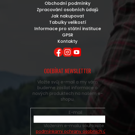
Obchodní podmínky
Zpracování osobních údajů
Jak nakupovat
Tabulky velikostí
Informace pro státní instituce
GPSR
Kontakty
ODEBÍRAT NEWSLETTER
Vložte svůj e-mail a my vám
budeme zasílat informace o
nových produktech na našem e-
shopu.
E-mail
Vložením e-mailu souhlasíte s
podmínkami ochrany osobních údajů