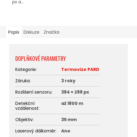
px a...
Popis
Diskuze
Značka
DOPLŇKOVÉ PARAMETRY
Kategorie
:
Termovize PARD
Záruka
:
3 roky
Rozlišení senzoru
:
384 × 288 px
Detekční
až 1800 m
vzdálenost
:
Objektiv
:
35 mm
Laserový dálkoměr
:
Ano