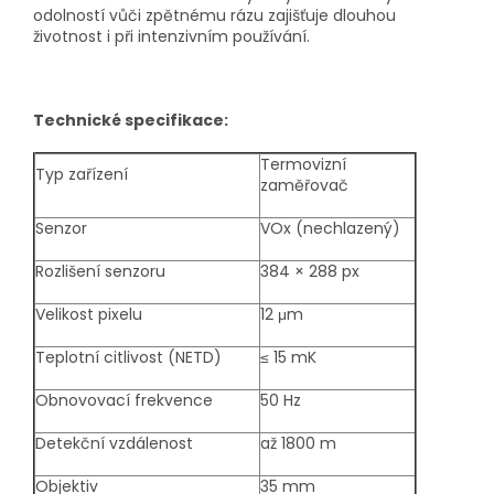
odolností vůči zpětnému rázu zajišťuje dlouhou
životnost i při intenzivním používání.
Technické specifikace:
Termovizní
Typ zařízení
zaměřovač
Senzor
VOx (nechlazený)
Rozlišení senzoru
384 × 288 px
Velikost pixelu
12 μm
Teplotní citlivost (NETD)
≤ 15 mK
Obnovovací frekvence
50 Hz
Detekční vzdálenost
až 1800 m
Objektiv
35 mm