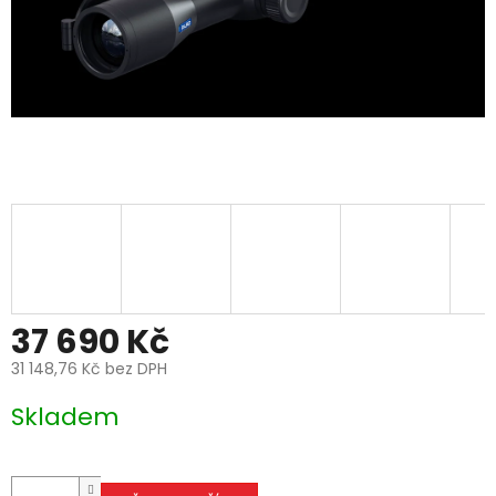
37 690 Kč
31 148,76 Kč bez DPH
Měrná
Skladem
cena: