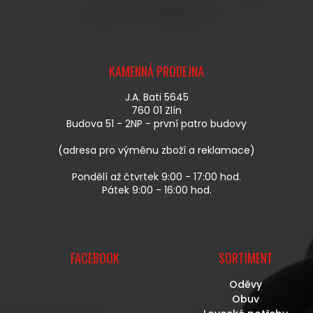
Z
Á
KAMENNÁ PRODEJNA
P
A
J.A. Bati 5645
T
760 01 Zlín
Í
Budova 51 - 2NP - první patro budovy
(adresa pro výměnu zboží a reklamace)
Pondělí až čtvrtek 9:00 - 17:00 hod.
Pátek 9:00 - 16:00 hod.
FACEBOOK
SORTIMENT
Oděvy
Obuv