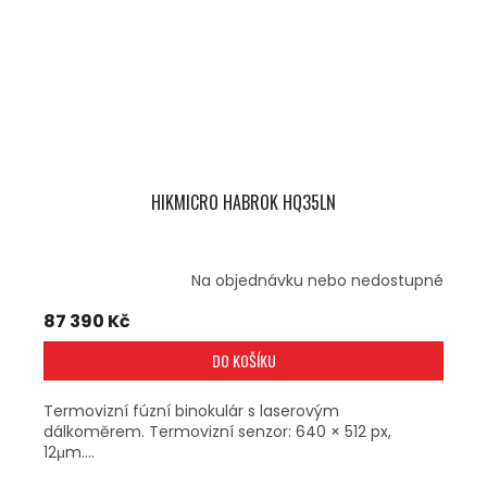
HIKMICRO HABROK HQ35LN
Na objednávku nebo nedostupné
87 390 Kč
DO KOŠÍKU
Termovizní fúzní binokulár s laserovým
dálkoměrem. Termovizní senzor: 640 × 512 px,
12μm....