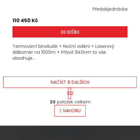
Předobjednávka
110 450 Kč
DO KOŠÍKU
Termovizní binokulár + Noční vidění + Laserový
dálkoměr na 1000m + Přísvit 940nm to vše
obsahuje...
NAČÍST 8 DALŠÍCH
S
1
2
T
O
R
20
položek celkem
V
Á
L
NAHORU
N
Á
K
O
D
V
A
Á
C
N