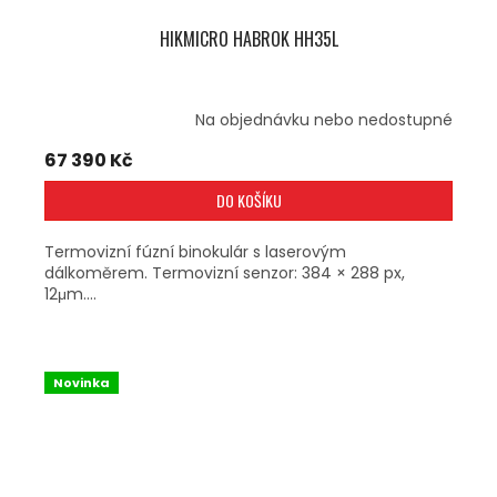
HIKMICRO HABROK HH35L
Na objednávku nebo nedostupné
67 390 Kč
DO KOŠÍKU
Termovizní fúzní binokulár s laserovým
dálkoměrem. Termovizní senzor: 384 × 288 px,
12μm....
Novinka