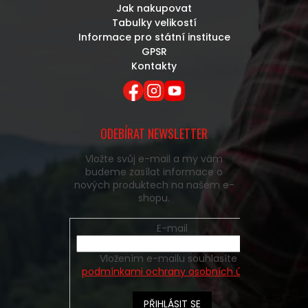
Jak nakupovat
Tabulky velikostí
Informace pro státní instituce
GPSR
Kontakty
ODEBÍRAT NEWSLETTER
Vložte svůj e-mail a my vám
budeme zasílat informace o
nových produktech na našem e-
shopu.
E-mail
Vložením e-mailu souhlasíte s
podmínkami ochrany osobních údajů
PŘIHLÁSIT SE