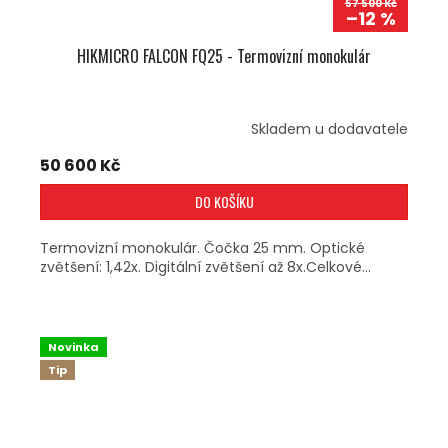
57 500 Kč
–12 %
HIKMICRO FALCON FQ25 - Termovizní monokulár
Skladem u dodavatele
50 600 Kč
DO KOŠÍKU
Termovizní monokulár. Čočka 25 mm. Optické
zvětšení: 1,42x. Digitální zvětšení až 8x.Celkové...
Novinka
Tip