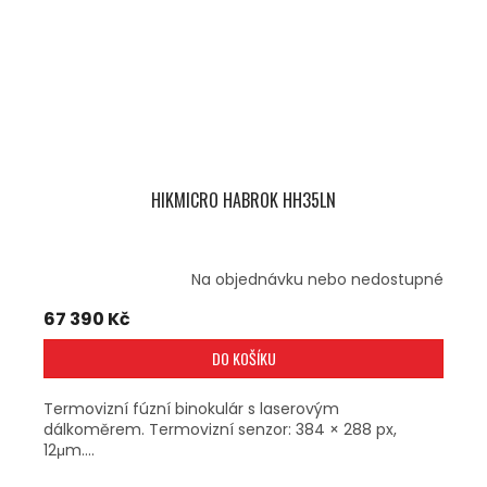
HIKMICRO HABROK HH35LN
Na objednávku nebo nedostupné
67 390 Kč
DO KOŠÍKU
Termovizní fúzní binokulár s laserovým
dálkoměrem. Termovizní senzor: 384 × 288 px,
12μm....