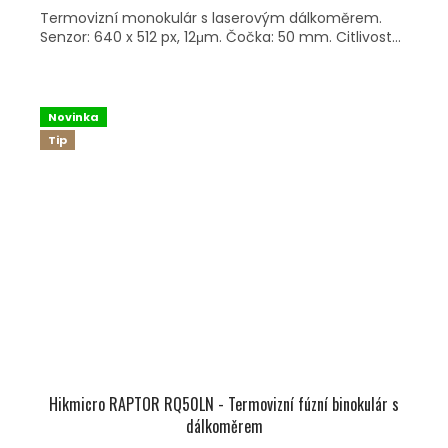
Termovizní monokulár s laserovým dálkoměrem.
Senzor: 640 x 512 px, 12μm. Čočka: 50 mm. Citlivost...
Novinka
Tip
Hikmicro RAPTOR RQ50LN - Termovizní fúzní binokulár s
dálkoměrem