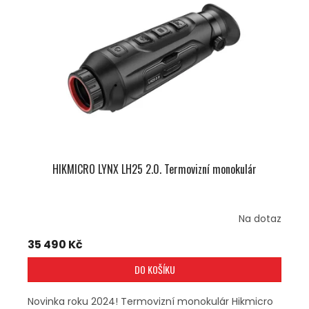
U
S
K
P
T
R
Ů
O
D
U
K
T
Ů
HIKMICRO LYNX LH25 2.0. Termovizní monokulár
Na dotaz
35 490 Kč
DO KOŠÍKU
Novinka roku 2024! Termovizní monokulár Hikmicro