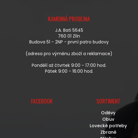
Í
Í
P
Z
R
Á
V
KAMENNÁ PRODEJNA
P
K
A
Y
J.A. Bati 5645
T
V
760 01 Zlín
Í
Ý
Budova 51 - 2NP - první patro budovy
P
I
(adresa pro výměnu zboží a reklamace)
S
U
Pondělí až čtvrtek 9:00 - 17:00 hod.
Pátek 9:00 - 16:00 hod.
FACEBOOK
SORTIMENT
Oděvy
Obuv
Lovecké potřeby
Zbraně