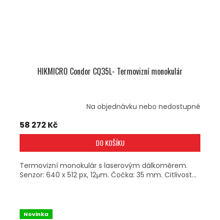
HIKMICRO Condor CQ35L- Termovizní monokulár
Na objednávku nebo nedostupné
58 272 Kč
DO KOŠÍKU
Termovizní monokulár s laserovým dálkoměrem.
Senzor: 640 x 512 px, 12μm. Čočka: 35 mm. Citlivost...
Novinka