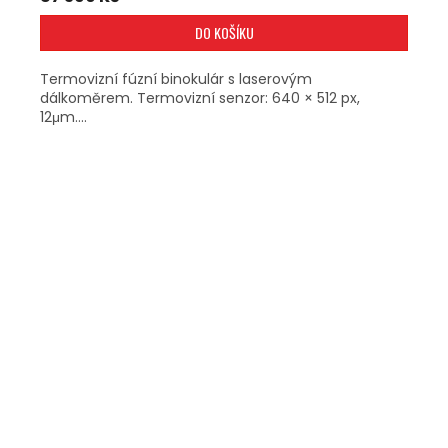
DO KOŠÍKU
Termovizní fúzní binokulár s laserovým
dálkoměrem. Termovizní senzor: 640 × 512 px,
12μm....