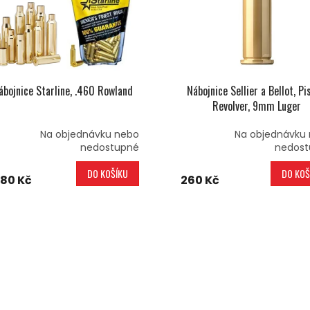
ábojnice Starline, .460 Rowland
Nábojnice Sellier a Bellot, Pi
Revolver, 9mm Luger
Na objednávku nebo
Na objednávku
nedostupné
nedost
DO KOŠÍKU
DO KOŠ
680 Kč
260 Kč
O
V
L
Á
D
A
C