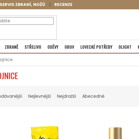
SERVIS ZBRANÍ, NOŽŮ
RECENZE
NÁKUPNÍ
Prázdný košík
ZBRANĚ
STŘELIVO
ODĚVY
OBUV
LOVECKÉ POTŘEBY
OLIGHT
KOŠÍK
ojnice
JNICE
odávanější
Nejlevnější
Nejdražší
Abecedně