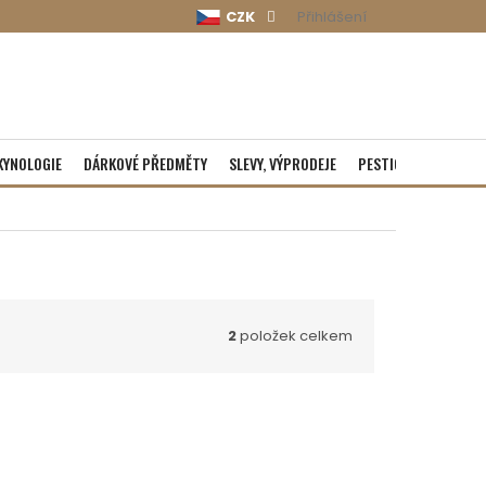
CZK
Přihlášení
KYNOLOGIE
DÁRKOVÉ PŘEDMĚTY
SLEVY, VÝPRODEJE
PESTICIDY
ROZBA
2
položek celkem