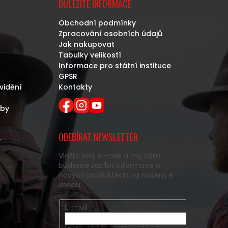
DŮLEŽITÉ INFORMACE
Obchodní podmínky
Zpracování osobních údajů
Jak nakupovat
Tabulky velikostí
Informace pro státní instituce
GPSR
vidění
Kontakty
eby
ODEBÍRAT NEWSLETTER
y
Vložte svůj e-mail a my vám
budeme zasílat informace o
nových produktech na našem e-
shopu.
E-mail