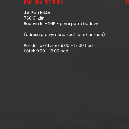
Á
KAMENNÁ PRODEJNA
F
P
A
J.A. Bati 5645
T
760 01 Zlín
Budova 51 - 2NP - první patro budovy
Í
(adresa pro výměnu zboží a reklamace)
Pondělí až čtvrtek 9:00 - 17:00 hod.
Pátek 9:00 - 16:00 hod.