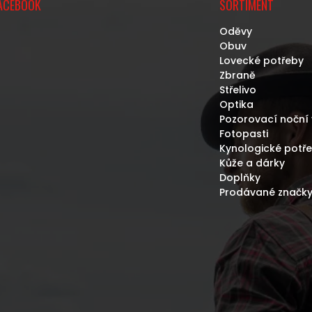
ACEBOOK
SORTIMENT
Oděvy
Obuv
Lovecké potřeby
Zbraně
Střelivo
Optika
Pozorovací noční 
Fotopasti
Kynologické potř
Kůže a dárky
Doplňky
Prodávané značk