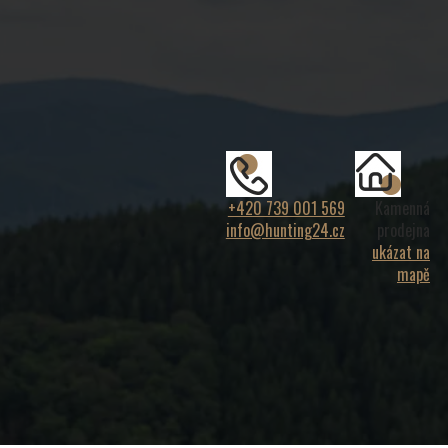
+420 739 001 569
Kamenná
info@hunting24.cz
prodejna
ukázat na
mapě