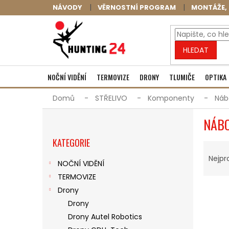
Přejít
NÁVODY
VĚRNOSTNÍ PROGRAM
MONTÁŽE, 
na
obsah
HLEDAT
NOČNÍ VIDĚNÍ
TERMOVIZE
DRONY
TLUMIČE
OPTIKA
Domů
STŘELIVO
Komponenty
Náb
P
NÁBO
O
Přeskočit
S
KATEGORIE
kategorie
Ř
T
A
R
Nejpr
NOČNÍ VIDĚNÍ
Z
A
TERMOVIZE
E
N
V
N
N
Drony
Ý
Í
Í
Drony
P
P
P
Drony Autel Robotics
I
R
A