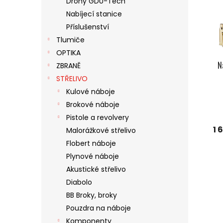
Drony GDU-Tech
S
O
N
Nabíjecí stanice
P
D
E
R
U
Příslušenství
L
O
K
Tlumiče
D
T
OPTIKA
U
Ů
N
ZBRANĚ
K
STŘELIVO
T
Ů
Kulové náboje
Brokové náboje
Pistole a revolvery
1 
Malorážkové střelivo
Flobert náboje
Plynové náboje
Akustické střelivo
Diabolo
BB Broky, broky
Pouzdra na náboje
Komponenty