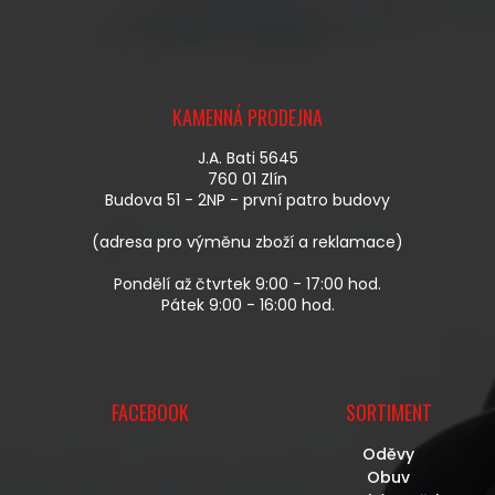
L
Á
D
A
Z
C
Á
Í
KAMENNÁ PRODEJNA
P
P
A
R
J.A. Bati 5645
T
V
760 01 Zlín
Í
K
Budova 51 - 2NP - první patro budovy
Y
V
(adresa pro výměnu zboží a reklamace)
Ý
P
Pondělí až čtvrtek 9:00 - 17:00 hod.
I
Pátek 9:00 - 16:00 hod.
S
U
FACEBOOK
SORTIMENT
Oděvy
Obuv