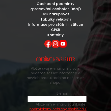
Obchodní podmínky
Zpracování osobních údajů
Jak nakupovat
Tabulky velikostí
Informace pro státní instituce
GPSR
Kontakty
ODEBÍRAT NEWSLETTER
Vložte svůj e-mail a my vám
budeme zasílat informace o
nových produktech na našem e-
shopu.
E-mail
Vložením e-mailu souhlasíte s
podmínkami ochrany osobních údajů