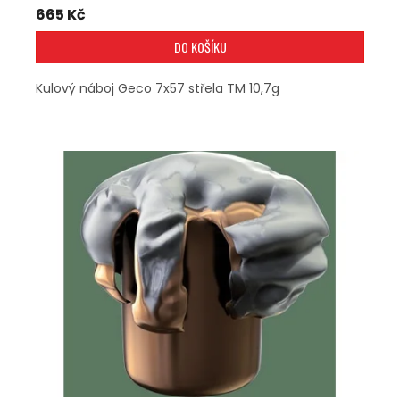
665 Kč
DO KOŠÍKU
Kulový náboj Geco 7x57 střela TM 10,7g