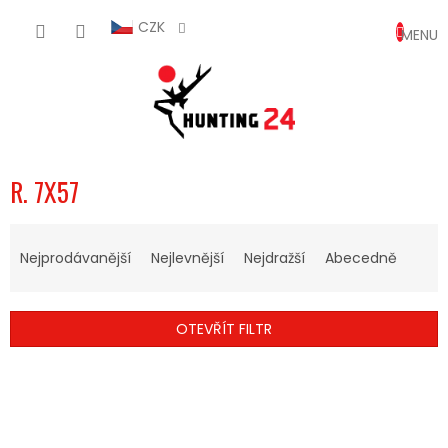
Přejít
NÁKUP
na
CZK
obsah
KOŠÍK
R. 7X57
Ř
A
Nejprodávanější
Nejlevnější
Nejdražší
Abecedně
Z
E
N
OTEVŘÍT FILTR
Í
P
V
R
Ý
O
P
D
I