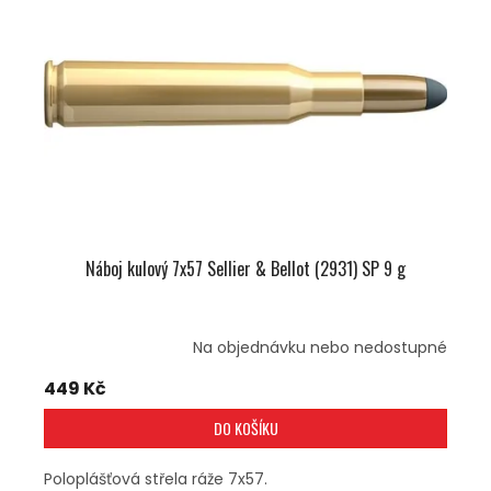
U
S
K
P
T
R
Ů
O
D
U
K
T
Ů
Náboj kulový 7x57 Sellier & Bellot (2931) SP 9 g
Na objednávku nebo nedostupné
449 Kč
DO KOŠÍKU
Poloplášťová střela ráže 7x57.